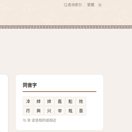
查询索引
繁體
|
同音字
㓑
緈
婞
㽓
䰢
姓
荇
興
兴
㚔
㼬
䮍
与 幸 读音相同或相近