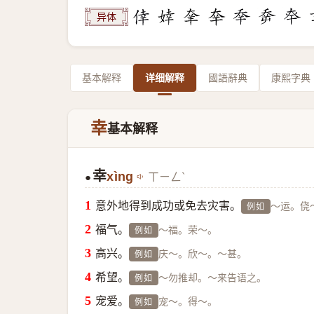
异体
基本解释
详细解释
國語辭典
康熙字典
幸
基本解释
幸
xìng
ㄒㄧㄥˋ
●
意外地得到成功或免去灾害。
～运。侥
例如
福气。
～福。荣～。
例如
高兴。
庆～。欣～。～甚。
例如
希望。
～勿推却。～来告语之。
例如
宠爱。
宠～。得～。
例如