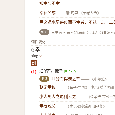
知幸与不幸
幸获名成
——
清·周容 《芋老人传》
民之遭水旱疾疫而不幸者，不过十之一二
例如
三生有幸;荣幸(光荣而幸运);万幸(非常幸
词性变化
幸
◎
xìng
副
通“倖”。侥幸
[luckily]
书证
非分而得谓之幸
——
《小尔雅》
朝无幸位
——
《荀子·富国》
注:“无德而禄谓
小人见人之厄则幸之
——
《公羊传·宣公十
幸得脱矣
——
《史记·廉颇蔺相如列传》