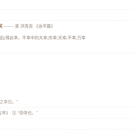
矣
——
清·洪亮吉 《治平篇》
运);得此幸，不幸中的大幸;庆幸;天幸;不幸;万幸
之幸位。”
五年》
注:“侥倖也。”