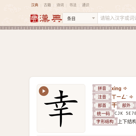
汉典
古籍
诗词
书法
通识
|
|
|
|
拼音
xìng
注音
ㄒㄧㄥˋ
部首
干
部外
统一码
CJK 5E7
字形结构
上下结