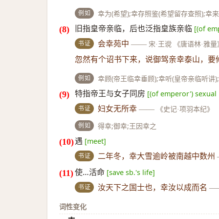
例如
幸为(希望);幸存照鉴(希望留存查照);幸来
旧指皇帝亲临，后也泛指皇族亲临
[(of em
书证
会幸苑中
——
宋·王谠 《唐语林·雅量
忽然有个诏书下来，说御驾亲幸泰山，要
例如
幸顾(帝王临幸垂顾);幸听(皇帝亲临听讲)
特指帝王与女子同房
[(of emperor') sexual
书证
妇女无所幸
——
《史记·项羽本纪》
例如
得幸;御幸;王因幸之
遇
[meet]
书证
二年冬，幸大雪逾岭被南越中数州
使…活命
[save sb.'s life]
书证
汝天下之国士也，幸汝以成而名
—
词性变化