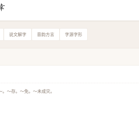
说文解字
音韵方言
字源字形
～。～存。～免。～未成灾。