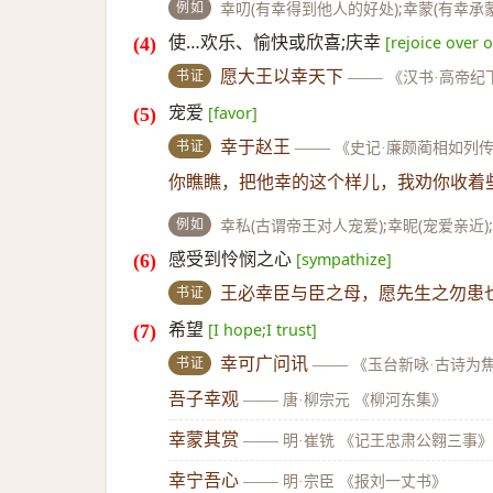
例如
幸叨(有幸得到他人的好处);幸蒙(有幸承
使…欢乐、愉快或欣喜;庆幸
[rejoice over 
书证
愿大王以幸天下
——
《汉书·高帝纪
宠爱
[favor]
书证
幸于赵王
——
《史记·廉颇蔺相如列
你瞧瞧，把他幸的这个样儿，我劝你收着
例如
幸私(古谓帝王对人宠爱);幸昵(宠爱亲近);
感受到怜悯之心
[sympathize]
书证
王必幸臣与臣之母，愿先生之勿患
希望
[I hope;I trust]
书证
幸可广问讯
——
《玉台新咏·古诗为
吾子幸观
——
唐·柳宗元 《柳河东集》
幸蒙其赏
——
明·崔铣 《记王忠肃公翱三事》
幸宁吾心
——
明·宗臣 《报刘一丈书》