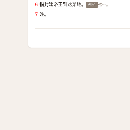
指封建帝王到达某地。
巡～。
例如
姓。