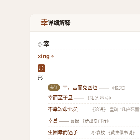
幸
详细解释
幸
◎
xìng
形
形
书证
幸，吉而免凶也
——
《说文》
幸而至于旦
——
《礼记·檀弓》
不幸短命死矣
——
《论语》
皇疏:“凡应死
幸甚
——
曹操 《步出夏门行》
生固幸而遇予
——
清·袁枚 《黄生借书说》