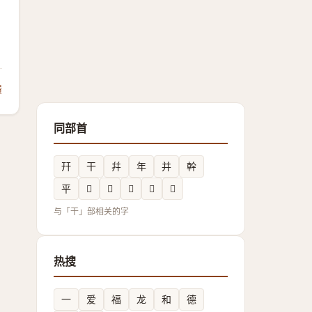
馈
同部首
幵
干
幷
年
并
幹
平
𢆉
𱜿
𫷜
𢆣
𪪃
与「干」部相关的字
热搜
一
爱
福
龙
和
德