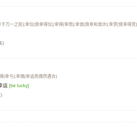
幸于万一之民);幸位(侥幸得位);幸得(幸而);幸诡(侥幸和诡诈);幸赏(侥幸得赏
集》
幸得(幸亏);幸偶(幸运而偶然遇合)
幸运
[be lucky]
传》