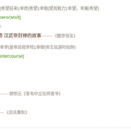
(希望前来);幸愿(希望);幸勉(望其勉力);幸望，幸翼(希望)
peror)visit]
》
修 汉武帝封禅的故事
——
《醒世恒言》
;幸学(皇帝巡视学校);幸御(帝王巡游时驻跸)
 intercourse]
——
柳宗元《答韦中立论师道书》
—
《吕氏春秋》