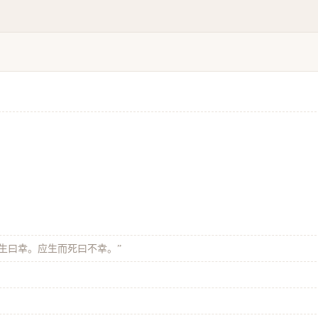
而生曰幸。应生而死曰不幸。”