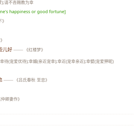
蒙);请不吝赐教为幸
one's happiness or good fortune]
下》
传》
些儿好
——
《红楼梦》
幸待(宠爱优待);幸媚(亲近宠幸);幸近(宠幸亲近);幸嬖(宠爱狎昵)
也
——
《吕氏春秋·至忠》
焦仲卿妻作》