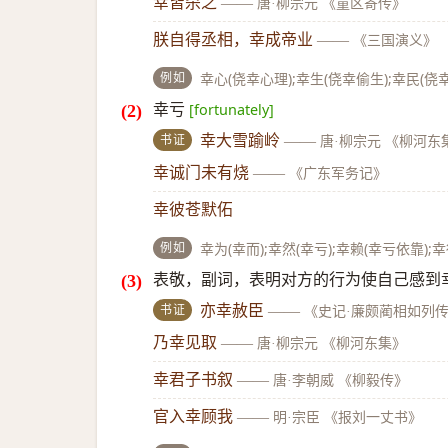
幸皆杀之
——
唐·柳宗元 《童区寄传》
朕自得丞相，幸成帝业
——
《三国演义》
例如
幸心(侥幸心理);幸生(侥幸偷生);幸民(侥
幸亏
[fortunately]
书证
幸大雪踰岭
——
唐·柳宗元 《柳河东
幸诚门未有烧
——
《广东军务记》
幸彼苍默佦
例如
幸为(幸而);幸然(幸亏);幸赖(幸亏依靠);
表敬，副词，表明对方的行为使自己感到
书证
亦幸赦臣
——
《史记·廉颇蔺相如列
乃幸见取
——
唐·柳宗元 《柳河东集》
幸君子书叙
——
唐·李朝威 《柳毅传》
官入幸顾我
——
明·宗臣 《报刘一丈书》