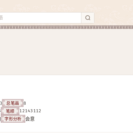
总笔画
3
8
笔顺
8
12143112
字形分析
构
会意