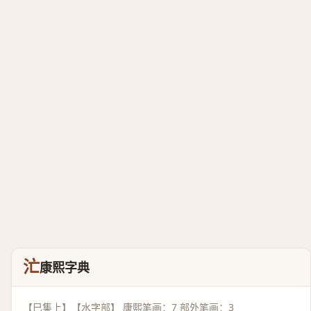
汒
康熙字典
【巳集上】【水字部】 康熙笔画：7 部外笔画：3