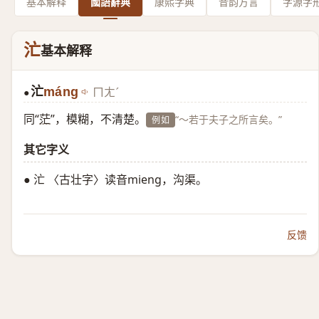
基本解释
國語辭典
康熙字典
音韵方言
字源字
汒
基本解释
汒
máng
ㄇㄤˊ
●
同“
茫
”，模糊，不清楚。
“～若于夫子之所言矣。”
例如
其它字义
● 汒 〈古壮字〉读音mieng，沟渠。
反馈