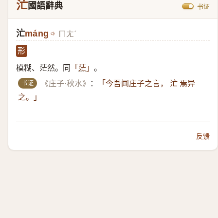
汒
國語辭典
书证
汒
máng
ㄇㄤˊ
形
模糊、茫然。同
。
「
茫
」
书证
《庄子·秋水》
：
「今吾闻庄子之言， 汒 焉异
之。」
反馈