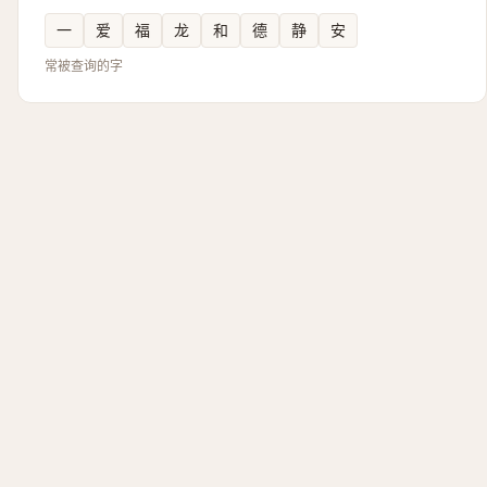
一
爱
福
龙
和
德
静
安
常被查询的字