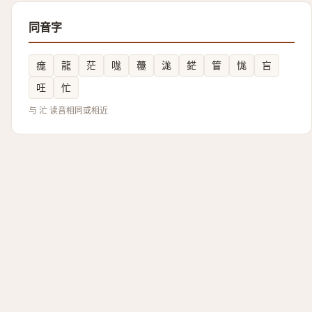
同音字
痝
龍
茫
哤
蘉
浝
鋩
䈍
㤶
吂
㕵
忙
与 汒 读音相同或相近