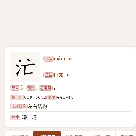
拼音
máng
注音
ㄇㄤˊ
氵
部首
部外
总笔画
3
6
统一码
CJK 6C52
笔顺
441415
字形结构
左右结构
异体