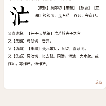
【廣韻】莫郞切【集韻】【韻會】【正
韻】謨郞切，
音茫。谷名，在京兆。
𠀤
又悤遽貌。【莊子·天地篇】汒若於夫子之言。
又【集韻】母朗切，音莽。
又【唐韻】【集韻】
巫放切，音望。義
同。
𠀤
𠀤
又【集韻】莫浪切，㟐去聲。同漭。漭浪，大水貌。或
作汒。亦作芒。通作茫。
反馈