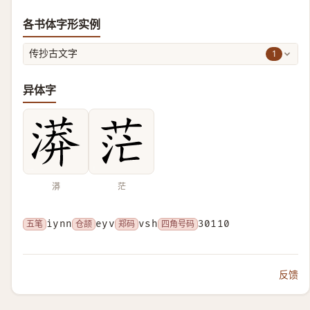
各书体字形实例
1
传抄古文字
异体字
漭
茫
五笔
iynn
仓颉
eyv
郑码
vsh
四角号码
30110
反馈