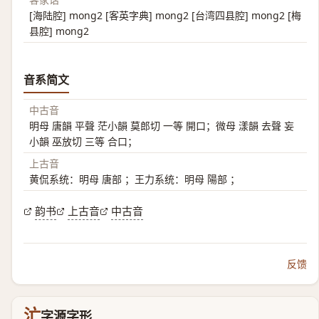
[海陆腔] mong2 [客英字典] mong2 [台湾四县腔] mong2 [梅
县腔] mong2
音系简文
中古音
明母 唐韻 平聲 茫小韻 莫郎切 一等 開口；微母 漾韻 去聲 妄
小韻 巫放切 三等 合口；
上古音
黄侃系统：明母 唐部 ；王力系统：明母 陽部 ；
韵书
上古音
中古音
反馈
汒
字源字形