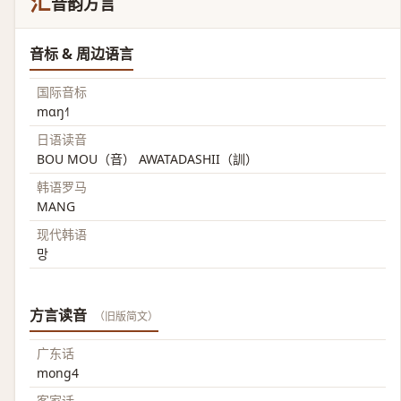
汒
音韵方言
音标 & 周边语言
国际音标
mɑŋ˧˥
日语读音
BOU MOU（音） AWATADASHII（訓）
韩语罗马
MANG
现代韩语
망
方言读音
（旧版简文）
广东话
mong4
客家话