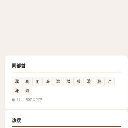
同部首
濮
涮
湖
溡
㴵
濳
㶇
滑
㶖
洷
溓
滣
与「氵」部相关的字
热搜