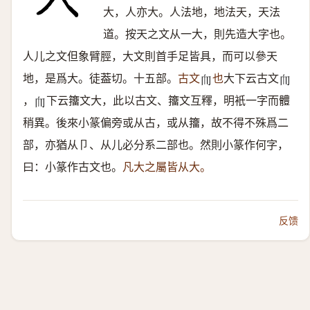
大，人亦大。人法地，地法天，天法
道。按天之文从一大，則先造大字也。
人儿之文但象臂脛，大文則首手足皆具，而可以參天
地，是爲大。徒葢切。十五部。
古文
也
大下云古文
𦓐
𦓐
，
下云籒文大，此以古文、籒文互釋，明衹一字而體
𦓐
稍異。後來小篆偏旁或从古，或从籒，故不得不殊爲二
部，亦猶从卩、从儿必分系二部也。然則小篆作何字，
曰：小篆作古文也。
凡大之屬皆从大。
反馈