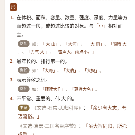
形
在体积、面积、容量、数量、强度、深度、力量等方
1.
面超过一般，或超过比较的对象。与
相对而
「小」
言。
例如
如：
、
、
、
「 大 山」
「大河」
「 大 雨」
「眼睛 大
、
、
」
「力气 大 」
「雷声大，雨点小。」
最年长的、排行第一的。
2.
例如
如：
、
、
。
「大哥」
「大伯」
「大妈」
表示尊敬之词。
3.
例如
如：
、
。
「拜读大作」
「尊姓大名」
不平常、重要的、伟 大 的。
4.
书证
《文选·石崇·思归引序》
：
「余少有大志，夸
迈流俗。」
《文选·袁宏·三国名臣序赞》
：
「虽大旨同归，所托
或乖。」