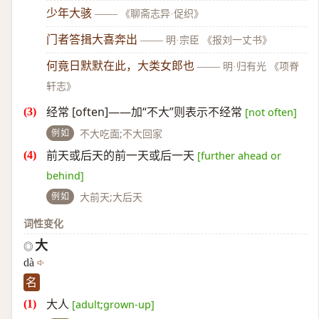
少年大骇
——
《聊斋志异·促织》
门者答揖大喜奔出
——
明·宗臣 《报刘一丈书》
何竟日默默在此，大类女郎也
——
明·归有光 《项脊
轩志》
经常 [often]——加“不大”则表示不经常
[not often]
例如
不大吃面;不大回家
前天或后天的前一天或后一天
[further ahead or
behind]
例如
大前天;大后天
词性变化
大
◎
dà
名
大人
[adult;grown-up]