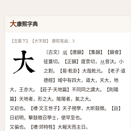
大
康熙字典
【丑集下】【大字部】 康熙笔画：3
〔古文〕
【唐韻】【集韻】【韻會】
𠘲
徒蓋切。【正韻】度柰切，
音汏。小
𠀤
之對。【易·乾卦】大哉乾元。【老子·道
德經】域中有四大，道大，天大，地
大，王亦大。【莊子·天地篇】不同同之謂大。【則陽
篇】天地者，形之大。隂陽者，氣之大。
又初也。【禮·文王世子】天子視學，大昕鼓徵。【註】
日初明，擊鼓徵召學士，使早至也。
又徧也。【禮·郊特牲】大報天而主日。