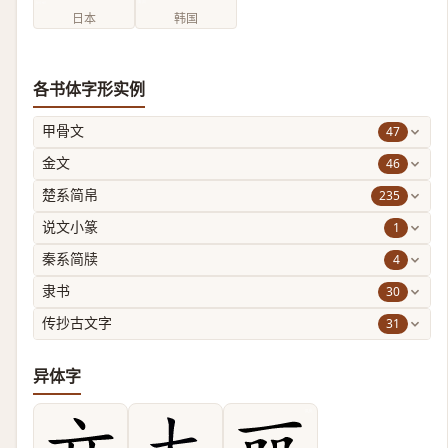
日本
韩国
各书体字形实例
47
甲骨文
46
金文
235
楚系简帛
1
说文小篆
4
秦系简牍
30
隶书
31
传抄古文字
异体字