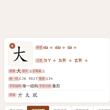
拼音
dà
dài
tài
注音
ㄉㄚ
ㄉㄞˋ
ㄊㄞˋ
大
部首
部外
总笔画
3
3
统一码
CJK 5927
笔顺
134
字形结构
字形分析
单一结构
象形
异体