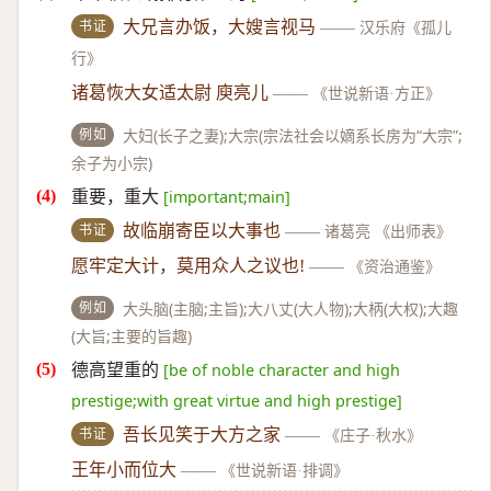
书证
大兄言办饭，大嫂言视马
——
汉乐府《孤儿
行》
诸葛恢大女适太尉 庾亮儿
——
《世说新语·方正》
例如
大妇(长子之妻);大宗(宗法社会以嫡系长房为“大宗”;
余子为小宗)
重要，重大
[important;main]
书证
故临崩寄臣以大事也
——
诸葛亮 《出师表》
愿牢定大计，莫用众人之议也!
——
《资治通鉴》
例如
大头脑(主脑;主旨);大八丈(大人物);大柄(大权);大趣
(大旨;主要的旨趣)
德高望重的
[be of noble character and high
prestige;with great virtue and high prestige]
书证
吾长见笑于大方之家
——
《庄子·秋水》
王年小而位大
——
《世说新语·排调》