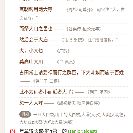
其朝践用两大尊
——
《周礼·司尊彝》
司农注:“大，古
之瓦尊。”
而祭大山之邑也
——
《谷梁传·桓公元年》
然后会于大庙
——
《礼记·祭统》
注:“始祖庙也。”
大，小大也
——
《广韵》
奠高山大川
——
《书·禹贡》
古田常上请爵禄而行之群臣，下大斗斛而施于百姓
——
《韩非子·二柄》
此不为远者小而近者大乎?
——
《列子·汤问》
忽一人大呼
——
《虞初新志·秋声诗自序》
例如
一只大口袋;山上的大白楼;大浸(大水);大美(大功德，
大功业);大蔡(大龟);大泉(大钱)
年辈较长或排行第一的
[senior;eldest]