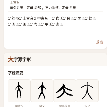
上古音
黄侃系统：定母 曷部 ；王力系统：定母 月部 ；
韵书
上古音
中古音
官话
晋语
吴语
赣语
|
湘语
闽语
粤语
平话
客语
反馈
大
字源字形
字源演变
甲骨文
金文
楚系简帛
说文