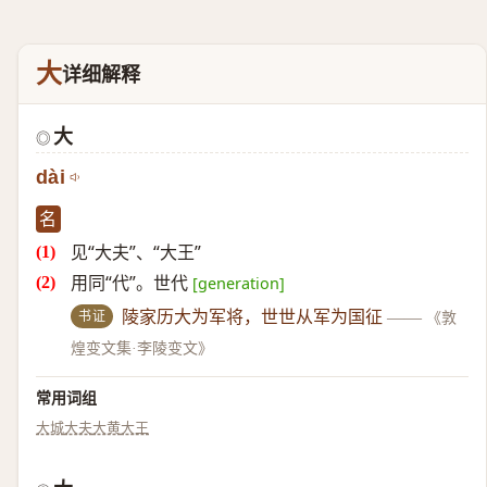
大
详细解释
大
◎
dài
名
见“大夫”、“大王”
用同“代”。世代
[generation]
书证
陵家历大为军将，世世从军为国征
——
《敦
煌变文集·李陵变文》
常用词组
大城
大夫
大黄
大王