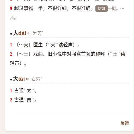
超过事物一半，不很详细，不很准确。
～概。～
例如
凡。
大
dài
ㄉㄞˋ
●
〔～夫〕医生（“ 夫 ”读轻声）。
〔～王〕戏曲、旧小说中对强盗首领的称呼（“ 王 ”读
轻声）。
大
tài
ㄊㄞˋ
●
古通“ 太 ”。
古通“ 泰 ”。
反馈