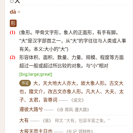
大
◎
dà
形
(象形。甲骨文字形，象人的正面形，有手有脚。
“大”是汉字部首之一，从“大”的字往往与人类或人事
有关。本义:大小的“大”)
形容体积、面积、数量、力量、规模、程度等方面
超过一般或超过所比较的对象。与“小”相对
[big;large;great]
书证
大，天大地大人亦大，故大象人形。古文大
也，籀文介，改古文亦象人形。凡大人、大夫、太
子、太君，皆尊词
——
《说文》
遵彼大路兮
——
《诗·郑风·遵大路》
大有
——
《易》
释文:“大有，包容丰富之象。”
大报天而主日也
——
《礼记·郊特牲》