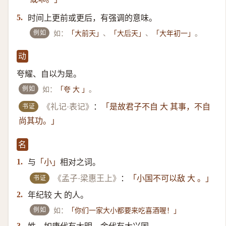
时间上更前或更后，有强调的意味。
5.
例如
如：
、
、
。
「大前天」
「大后天」
「大年初一」
动
夸耀、自以为是。
例如
如：
。
「夸 大 」
书证
《礼记·表记》
：
「是故君子不自 大 其事，不自
尚其功。」
名
与
相对之词。
1.
「小」
书证
《孟子·梁惠王上》
：
「小国不可以敌 大 。」
年纪较 大 的人。
2.
例如
如：
「你们一家大小都要来吃喜酒喔！」
3.