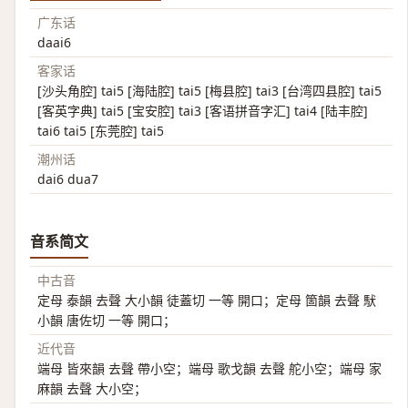
广东话
daai6
客家话
[沙头角腔] tai5 [海陆腔] tai5 [梅县腔] tai3 [台湾四县腔] tai5
[客英字典] tai5 [宝安腔] tai3 [客语拼音字汇] tai4 [陆丰腔]
tai6 tai5 [东莞腔] tai5
潮州话
dai6 dua7
音系简文
中古音
定母 泰韻 去聲 大小韻 徒蓋切 一等 開口；定母 箇韻 去聲 䭾
小韻 唐佐切 一等 開口；
近代音
端母 皆來韻 去聲 帶小空；端母 歌戈韻 去聲 舵小空；端母 家
麻韻 去聲 大小空；