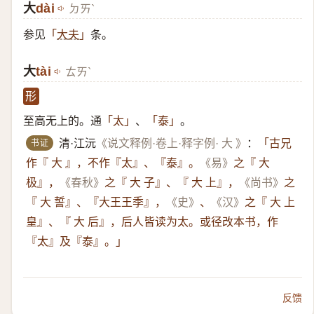
大
dài
ㄉㄞˋ
参见
条。
「
大夫
」
大
tài
ㄊㄞˋ
形
至高无上的。通
、
。
「太」
「泰」
书证
清·江沅
《说文释例·卷上·释字例· 大 》
：
「古兄
作『 大 』，不作『太』、『泰』。
《易》
之『 大
极』，
《春秋》
之『 大 子』、『 大 上』，
《尚书》
之
『 大 誓』、『大王王季』，
《史》
、
《汉》
之『 大 上
皇』、『 大 后』，后人皆读为太。或径改本书，作
『太』及『泰』。」
反馈