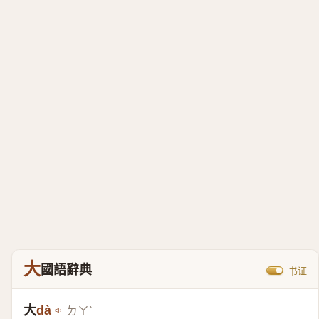
大
國語辭典
书证
大
dà
ㄉㄚˋ