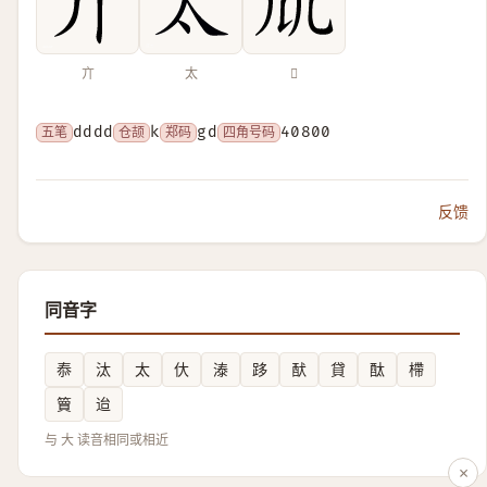
亣
太
𠘲
五笔
dddd
仓颉
k
郑码
gd
四角号码
40800
反馈
同音字
㤗
汰
太
㐲
溙
跢
䣭
貸
酞
㯂
簤
迨
与 大 读音相同或相近
×