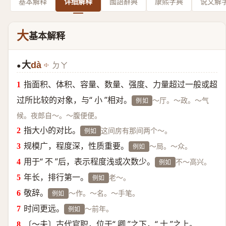
基本解释
详细解释
國語辭典
康熙字典
说文解
大
基本解释
大
dà
ㄉㄚ
●
指面积、体积、容量、数量、强度、力量超过一般或超
过所比较的对象，与“ 小 ”相对。
～厅。～政。～气
例如
候。夜郎自～。～腹便便。
指大小的对比。
这间房有那间两个～。
例如
规模广，程度深，性质重要。
～局。～众。
例如
用于“ 不 ”后，表示程度浅或次数少。
不～高兴。
例如
年长，排行第一。
老～。
例如
敬辞。
～作。～名。～手笔。
例如
时间更远。
～前年。
例如
〔～夫〕古代官职，位于“ 卿 ”之下，“ 士 ”之上。