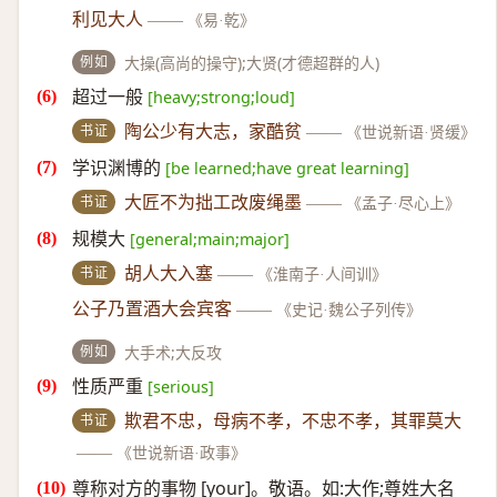
利见大人
——
《易·乾》
例如
大操(高尚的操守);大贤(才德超群的人)
超过一般
[heavy;strong;loud]
书证
陶公少有大志，家酷贫
——
《世说新语·贤缓》
学识渊博的
[be learned;have great learning]
书证
大匠不为拙工改废绳墨
——
《孟子·尽心上》
规模大
[general;main;major]
书证
胡人大入塞
——
《淮南子·人间训》
公子乃置酒大会宾客
——
《史记·魏公子列传》
例如
大手术;大反攻
性质严重
[serious]
书证
欺君不忠，母病不孝，不忠不孝，其罪莫大
——
《世说新语·政事》
尊称对方的事物 [your]。敬语。如:大作;尊姓大名