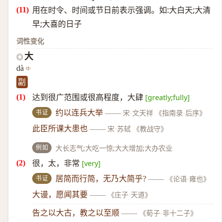
用在时令、时间或节日前表示强调。如:大白天;大清
早;大喜的日子
词性变化
大
◎
dà
副
达到很广范围或很高程度，大肆
[greatly;fully]
书证
约以连兵大举
——
宋·文天祥 《指南录·后序》
此臣所课大患也
——
宋·苏轼 《教战守》
例如
大长志气;大吃一惊;大大增加;大办农业
很，太，非常
[very]
书证
居简而行简，无乃大简乎?
——
《论语·雍也》
大谩，愿闻其要
——
《庄子·天道》
告之以大古，教之以至顺
——
《荀子·非十二子》