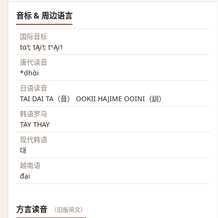
音标 & 周边语言
国际音标
tɑ˥˧; tĄi˥˧; tʰĄi˥˧
唐代读音
*dhɑ̀i
日语读音
TAI DAI TA（音） OOKII HAJIME OOINI（訓）
韩语罗马
TAY THAY
现代韩语
대
越南语
đại
方言读音
（旧版简文）