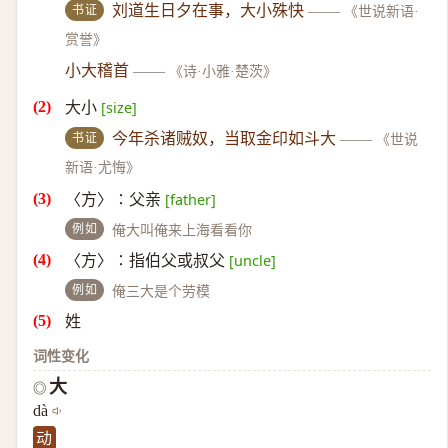
书证
刘道生日夕在事，大小殊快
——
《世说新语·
赏誉》
小大稽首
——
《诗·小雅·楚茨》
大小
[size]
书证
今年杀诸贼奴，当取金印如斗大
——
《世说
新语·尤悔》
〈方〉∶父亲
[father]
例如
俺大叫俺来上海看看你
〈方〉∶指伯父或叔父
[uncle]
例如
俺三大是个劳模
姓
词性变化
大
◎
dà
动