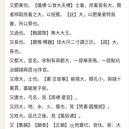
又肥美也。【儀禮·公食大夫禮】士羞，庶羞皆有大，贊
者辨取庶羞之大，以授賓。【註】大，以肥美者特爲
臠，所以祭也。
又過也。【戰國策】無大大王。
又長也。【爾雅·釋器】珪大尺二寸謂之玠。【疏】大，
長也。
又都大，官名。宋制有兩都大，一提舉茶馬，一提點坑
冶鑄錢與提
序官。
𠛬
又措大，士也。【書·言故事】窮措大，眼孔小，與錢十
萬貫，塞破屋子矣。
又唐大，弓名，見【周禮·夏官】。
又四大，地、水、火、風也，見【梵書·圓覺經】。
又姓大。廷氏之後，見【風俗通】。
又【集韻】【韻會】【正韻】
他蓋切，音忲。易：大
𠀤