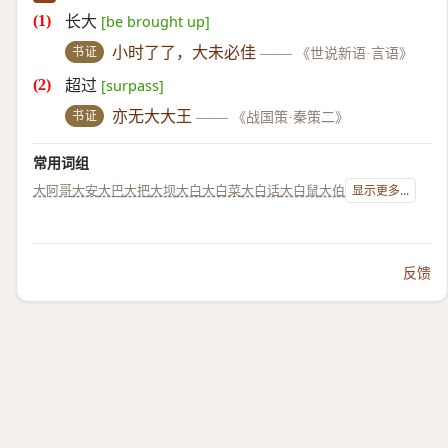
长大
[be brought up]
书证
小时了了，大未必佳
——
《世说新语·言语》
超过
[surpass]
书证
亦无大大王
——
《战国策·秦策二》
常用词组
大阿哥
大安
大巴
大把
大坝
大白
大白菜
大白话
大白鼠
大伯
显示更多...
反馈