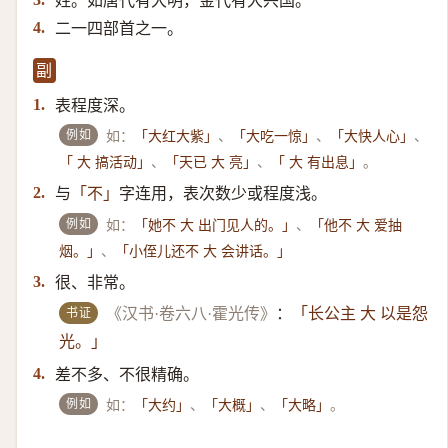
姓。如唐代有大明，金代有大兴国。
二一四部首之一。
4.
副
表程度深。
1.
例如
如：
、
、
、
「大红大紫」
「大吃一惊」
「大快人心」
、
、
。
「 大 搞活动」
「天已 大 亮」
「 大 有出息」
与
字连用，表次数少或程度浅。
2.
「不」
例如
如：
、
「她不 大 出门见人的。」
「他不 大 爱抽
、
烟。」
「小侄儿还不 大 会讲话。」
很、非常。
3.
书证
《汉书·卷六八·霍光传》
：
「长公主 大 以是怨
光。」
差不多、不很精确。
4.
例如
如：
、
、
。
「大约」
「大概」
「大略」