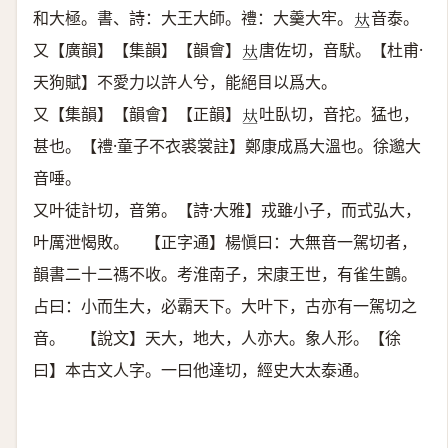
和大極。書、詩：大王大師。禮：大羹大牢。
音泰。
𠀤
又【廣韻】【集韻】【韻會】
唐佐切，音䭾。【杜甫·
𠀤
天狗賦】不愛力以許人兮，能絕目以爲大。
又【集韻】【韻會】【正韻】
吐臥切，音拕。猛也，
𠀤
甚也。【禮·童子不衣裘裳註】鄭康成爲大溫也。徐邈大
音唾。
又叶徒計切，音第。【詩·大雅】戎雖小子，而式弘大，
叶厲泄愒敗。 【正字通】楊愼曰：大無音一駕切者，
韻書二十二禡不收。考淮南子，宋康王世，有雀生鸇。
占曰：小而生大，必霸天下。大叶下，古亦有一駕切之
音。 【說文】天大，地大，人亦大。象人形。【徐
曰】本古文人字。一曰他達切，經史大太泰通。