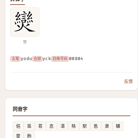
𤓖
五笔
yodu
仓颉
yck
四角号码
00804
反馈
同音字
俋
䇼
䓪
悥
㵧
䅂
駅
悘
隶
龮
㛳
䣱