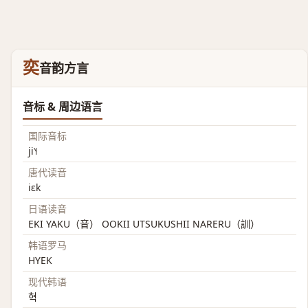
奕
音韵方言
音标 & 周边语言
国际音标
ji˥˧
唐代读音
iɛk
日语读音
EKI YAKU（音） OOKII UTSUKUSHII NARERU（訓）
韩语罗马
HYEK
现代韩语
혁