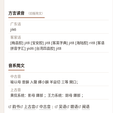
方言读音
（旧版简文）
广东话
jik6
客家话
[梅县腔] jit8 [宝安腔] jit8 [客英字典] jit8 [海陆腔] rit8 [客语
拼音字汇] yid6 [台湾四县腔] jit8
音系简文
中古音
喻以母 昔韻 入聲 繹小韻 羊益切 三等 開口；
上古音
黄侃系统：影母 鐸部 ；王力系统：餘母 鐸部 ；
韵书
上古音
中古音
吴语
赣语
闽语
|