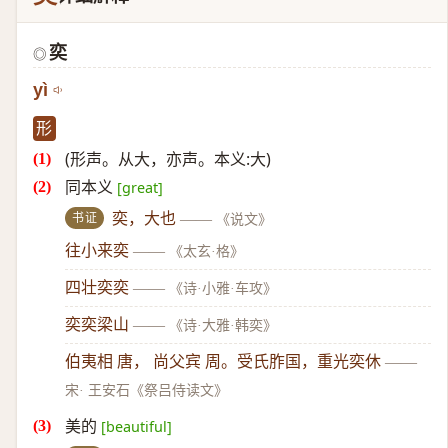
奕
◎
yì
形
(形声。从大，亦声。本义:大)
同本义
[great]
书证
奕，大也
——
《说文》
往小来奕
——
《太玄·格》
四壮奕奕
——
《诗·小雅·车攻》
奕奕梁山
——
《诗·大雅·韩奕》
伯夷相 唐， 尚父宾 周。受氏胙国，重光奕休
——
宋· 王安石《祭吕侍读文》
美的
[beautiful]