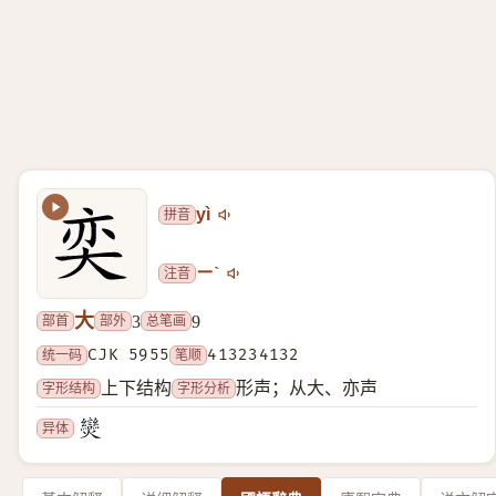
拼音
yì
注音
ㄧˋ
大
部首
部外
总笔画
3
9
统一码
CJK 5955
笔顺
413234132
字形结构
字形分析
上下结构
形声；从大、亦声
异体