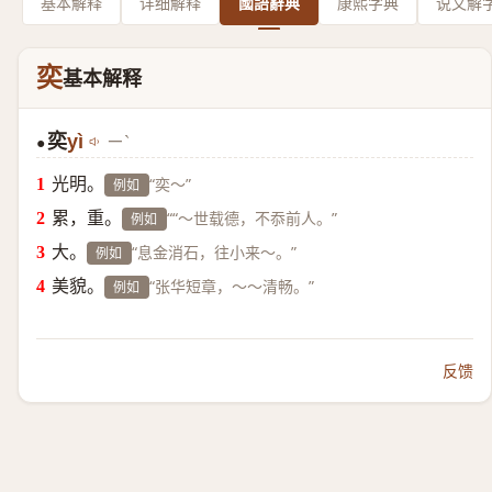
基本解释
详细解释
國語辭典
康熙字典
说文解
奕
基本解释
奕
yì
ㄧˋ
●
光明。
“奕～”
例如
累，重。
““～世载德，不忝前人。”
例如
大。
“息金消石，往小来～。”
例如
美貌。
“张华短章，～～清畅。”
例如
反馈