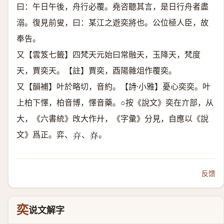
曰：午日午後，舟行必覆。堯咨聽其言，是日行舟者盡
溺。復見前叟，曰：某江之遊奕將也。公位極人臣，故
奉告。
又【雲笈七籤】四梵天元始曰常融天，玉降天，梵度
天，賈奕天。【註】賈奕，酉陽雜俎作覆奕。
又【韻補】叶於略切，音約。【詩·小雅】憂心奕奕。叶
上柏下懌，柏音博，懌音藥。○按《說文》奕在亣部，从
大，《六書統》攺大作廾，《字彙》分見，自應以《說
文》爲正。弈、
、
。
𢌸
𢌾
反馈
奕
说文解字