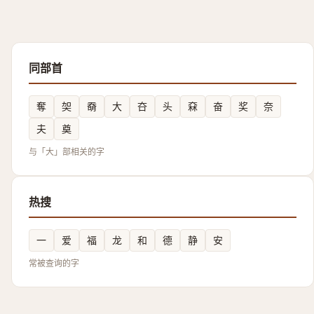
同部首
奪
㚙
奣
大
夻
头
㚞
奋
奖
奈
夫
奠
与「大」部相关的字
热搜
一
爱
福
龙
和
德
静
安
常被查询的字