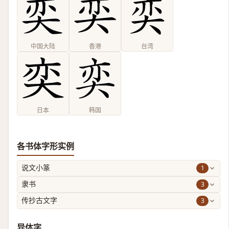
中国大陆
香港
台湾
日本
韩国
各书体字形实例
1
说文小篆
3
隶书
3
传抄古文字
异体字