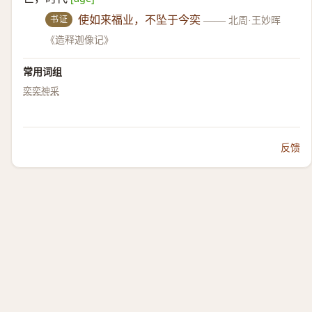
书证
使如来福业，不坠于今奕
——
北周·王妙晖
《造释迦像记》
常用词组
奕奕神采
反馈