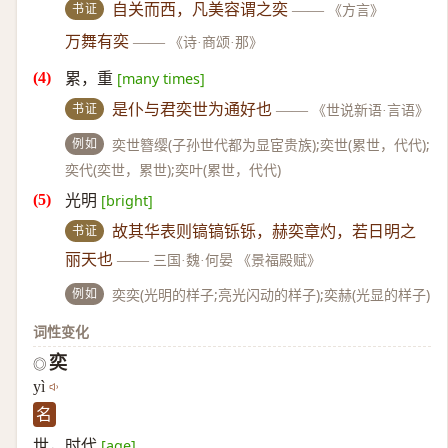
书证
自关而西，凡美容谓之奕
——
《方言》
万舞有奕
——
《诗·商颂·那》
累，重
[many times]
书证
是仆与君奕世为通好也
——
《世说新语·言语》
例如
奕世簪缨(子孙世代都为显宦贵族);奕世(累世，代代);
奕代(奕世，累世);奕叶(累世，代代)
光明
[bright]
书证
故其华表则镐镐铄铄，赫奕章灼，若日明之
丽天也
——
三国·魏·何晏 《景福殿赋》
例如
奕奕(光明的样子;亮光闪动的样子);奕赫(光显的样子)
词性变化
奕
◎
yì
名
世，时代
[age]