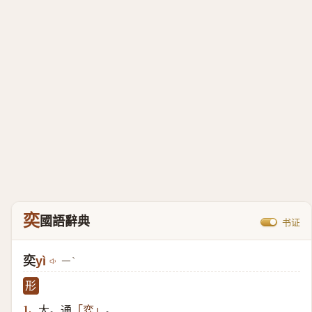
奕
國語辭典
书证
奕
yì
ㄧˋ
形
大。通
。
1.
「弈」