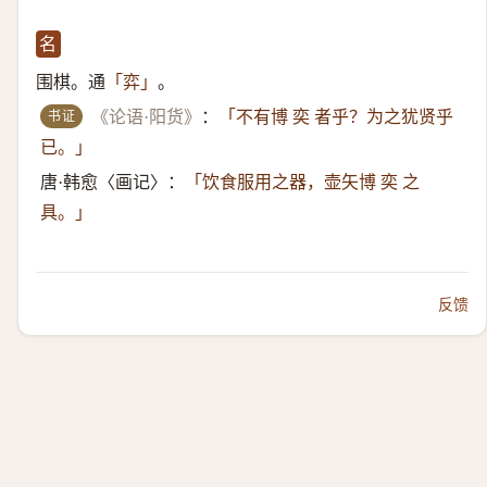
名
围棋。通
。
「弈」
书证
《论语·阳货》
：
「不有博 奕 者乎？为之犹贤乎
已。」
唐·韩愈〈画记〉：
「饮食服用之器，壶矢博 奕 之
具。」
反馈