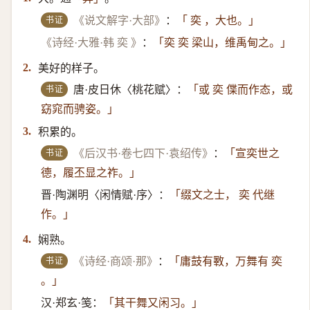
书证
《说文解字·大部》
：
「 奕 ，大也。」
《诗经·大雅·韩 奕 》
：
「奕 奕 梁山，维禹甸之。」
美好的样子。
2.
书证
唐·皮日休〈桃花赋〉：
「或 奕 偞而作态，或
窈窕而骋姿。」
积累的。
3.
书证
《后汉书·卷七四下·袁绍传》
：
「宣奕世之
德，履丕显之祚。」
晋·陶渊明〈闲情赋·序〉：
「缀文之士， 奕 代继
作。」
娴熟。
4.
书证
《诗经·商颂·那》
：
「庸鼓有斁，万舞有 奕
。」
汉·郑玄·笺：
「其干舞又闲习。」