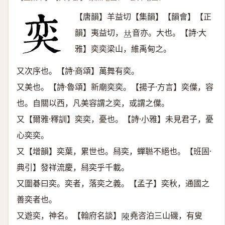
【唐韻】羊益切【集韻】【韻會】【正
韻】夷益切，
音亦。大也。【詩·大
𠀤
雅】奕奕梁山，維禹甸之。
又次序也。【詩·商頌】萬舞有奕。
又美也。【詩·魯頌】新廟奕奕。【揚子·方言】奕僷，容
也。自關以西，凡美容謂之奕，或謂之僷。
又【爾雅·釋訓】奕奕，憂也。【詩·小雅】未見君子，憂
心奕奕。
又【增韻】奕葉，累世也。舄奕，蟬聮不絕也。【班固·
典引】發祥流慶，舄奕乎千載。
又圍碁曰奕。奕者，落奕之義。【孟子】奕秋，通國之
善奕者也。
又遊奕，神名。【翰府名談】
堯咨泊三山磯，有叟
𨻰