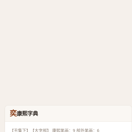
奕
康熙字典
【丑集下】【大字部】 康熙笔画：9 部外笔画：6