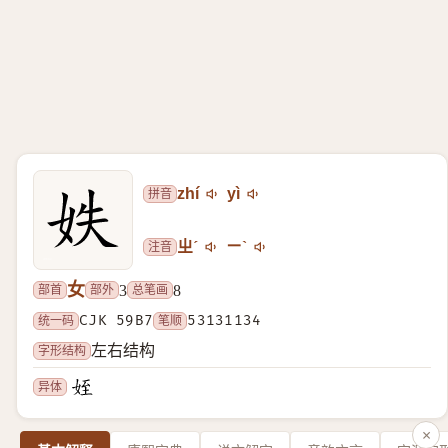
拼音
zhí
yì
注音
ㄓˊ
ㄧˋ
女
部首
部外
总笔画
3
8
统一码
CJK 59B7
笔顺
53131134
字形结构
左右结构
异体
×