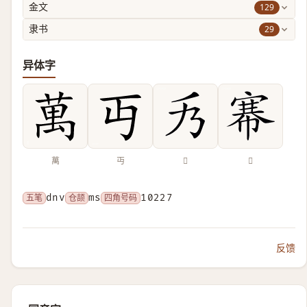
129
金文
29
隶书
异体字
萬
丏
𠂍
𢄏
五笔
dnv
仓颉
ms
四角号码
10227
反馈