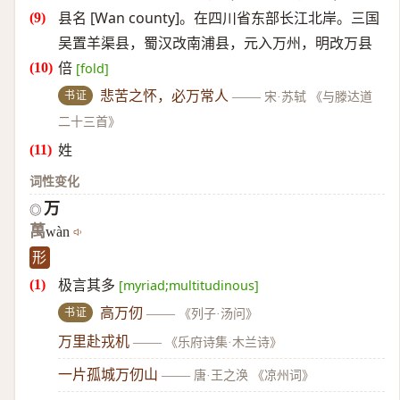
县名 [Wan county]。在四川省东部长江北岸。三国
吴置羊渠县，蜀汉改南浦县，元入万州，明改万县
倍
[fold]
书证
悲苦之怀，必万常人
——
宋·苏轼 《与滕达道
二十三首》
姓
词性变化
万
◎
萬
wàn
形
极言其多
[myriad;multitudinous]
书证
高万仞
——
《列子·汤问》
万里赴戎机
——
《乐府诗集·木兰诗》
一片孤城万仞山
——
唐·王之涣 《凉州词》