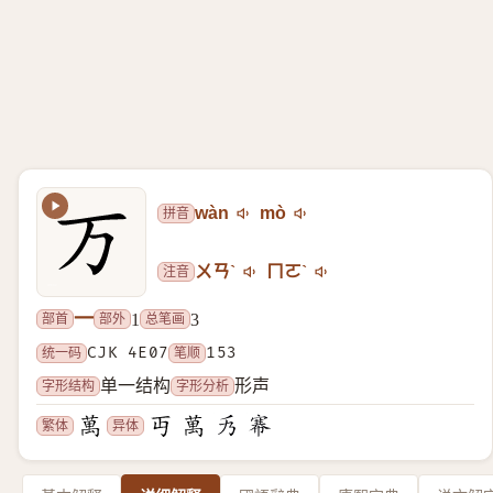
拼音
wàn
mò
注音
ㄨㄢˋ
ㄇㄛˋ
一
部首
部外
总笔画
1
3
统一码
CJK 4E07
笔顺
153
字形结构
字形分析
单一结构
形声
繁体
异体