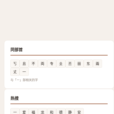
同部首
丂
且
不
両
专
㐀
丕
丽
东
兩
丈
一
与「一」部相关的字
热搜
一
爱
福
龙
和
德
静
安