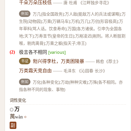
千朵万朵压枝低
——
唐·杜甫 《江畔独步寻花》
例如
万几(指全国政务);万人敌(能敌万人的兵法或谋略);万
生院(动物园);万乘(万辆马车);万机(万几);万仞(形容极高);万
年草料(骂人话。饮食寿命);万国(各方诸侯。引申为全国各
地;天下);万寿圣节(皇帝的生日);万剐凌迟(剐刑。将人断肢割
喉，剔肉离骨);万乘之躯(指天子;帝王)
极言各不相同
[various]
书证
勃兴得李杜，万类困陵暴
——
韩愈《荐士》
万类霜天竞自由
——
毛泽东 《沁园春·长沙》
例如
万化(各种变化);万劫(种种灾难);万殊(各不相同。亦
指各种不同的现象、事物)
词性变化
万
◎
萬
wàn
副