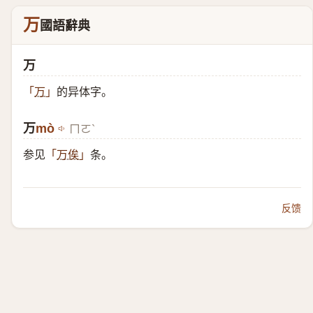
万
國語辭典
万
的异体字。
「
万
」
万
mò
ㄇㄛˋ
参见
条。
「
万俟
」
反馈