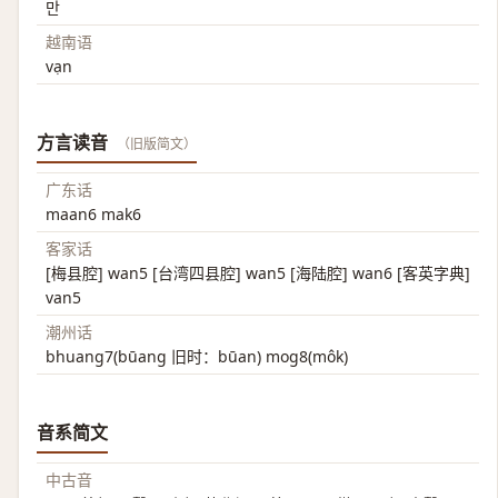
만
越南语
vạn
方言读音
（旧版简文）
广东话
maan6 mak6
客家话
[梅县腔] wan5 [台湾四县腔] wan5 [海陆腔] wan6 [客英字典]
van5
潮州话
bhuang7(būang 旧时：būan) mog8(môk)
音系简文
中古音