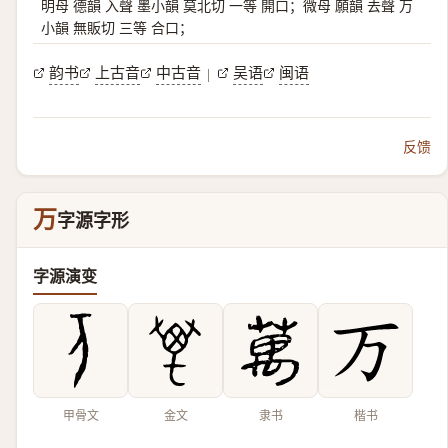
明母 德韻 入聲 墨小韻 莫北切 一等 開口；微母 願韻 去聲 万
小韻 無販切 三等 合口；
韵书
上古音
中古音
吴语
闽语
|
反馈
万
字源字形
字源演变
甲骨文
金文
隶书
楷书