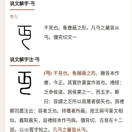
说文解字·丏
卷九
不見也。象壅蔽之形。凡丏之屬皆从
丏。彌兖切文一
说文解字注·丏
(丏)
不見也。象雝蔽之形。
雝各本作
壅，今正。其實許書當作邕也。禮經：
乏參侯道，居侯黨之一，西五步。鄭
曰：容謂之乏所以爲獲者御矢也。周禮
鄭司農注云：容者乏也。待獲者所蔽。按乏與丏篆文相
似，義取蔽矢，豈禮經本作丏與。彌兖切，古音在十二
部。以
賓字知之。
凡丏之屬皆从丏。
𡧍