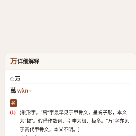
万
详细解释
万
◎
萬
wàn
名
(象形字。“萬”字最早见于甲骨文，呈蝎子形，本义
为“蝎”。假借作数词，引申为极、极多。“万”字亦见
于商代甲骨文，本义不明。)