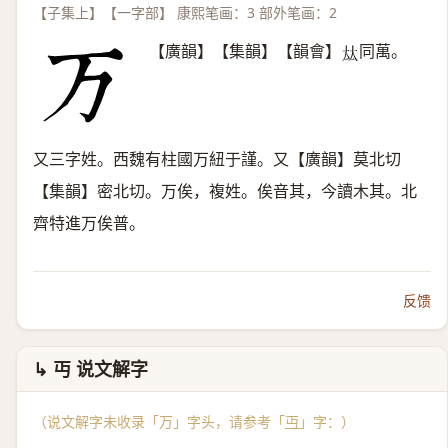
【子集上】【一字部】 康熙笔画：3 部外笔画：2
【廣韻】【集韻】【韻會】
同萬。
𡘋
又三字姓。西魏有柱國万紐于謹。又【廣韻】莫北切
【集韻】密北切。万俟，複姓。俟音其，今讀木其。北
齊特進万俟普。
反馈
↳ 丏 说文解字
（说文解字未收录「万」字头，请参考「
丏
」字：）