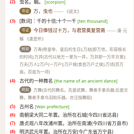
虫名。蝎。
[scorpion]
书证
万，虫也
——
《说文》
[数词]∶千的十倍;十个一千
[ten thousand]
书证
今日俸钱过十万，与君营奠复营斋
——
唐·元
稹 《遣悲怀》
例如
万寿(称皇帝、皇后的生日);万劫(即万世。形容极长
的时间);万井(古代以地方一里为一井，万井即一万平方里);
万夫(万人);万户(一万户);万户侯(食邑万户之侯);万顷(百万
亩。百亩为一顷)
古代的一种舞名
[the name of an ancient dance]
例如
万舞(古代的舞名。先是武舞，舞者手拿兵器;后是文
舞，舞者手拿鸟羽和乐器。亦泛指舞蹈)
古州名
[Wan prefecture]
南朝梁大同二年置。治所在石城(今四川省达县)
唐贞观八年改浦州置。治所在南浦(今四川省万县市)
明洪武元年置。治所在万安(今广东省万宁县)