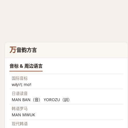
万
音韵方言
音标 & 周边语言
国际音标
wĄn˥˧; mo˥˧
日语读音
MAN BAN（音） YOROZU（訓）
韩语罗马
MAN MWUK
现代韩语