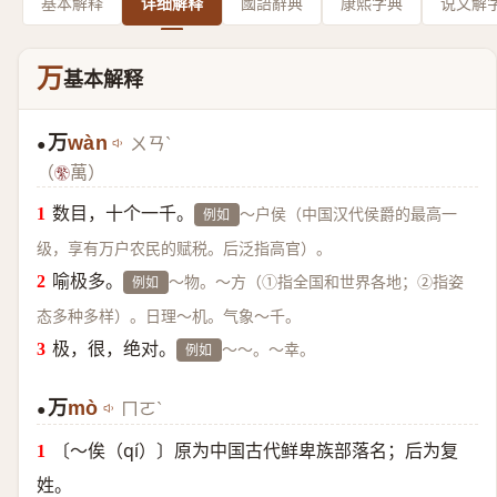
基本解释
详细解释
國語辭典
康熙字典
说文解
万
基本解释
万
wàn
ㄨㄢˋ
●
（
萬）
数目，十个一千。
～户侯（中国汉代侯爵的最高一
例如
级，享有万户农民的赋税。后泛指高官）。
喻极多。
～物。～方（①指全国和世界各地；②指姿
例如
态多种多样）。日理～机。气象～千。
极，很，绝对。
～～。～幸。
例如
万
mò
ㄇㄛˋ
●
〔～俟（qí）〕原为中国古代鲜卑族部落名；后为复
姓。