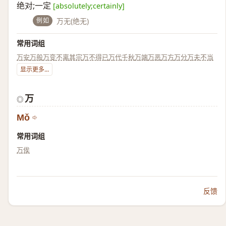
绝对;一定
[absolutely;certainly]
例如
万无(绝无)
常用词组
万安
万般
万变不离其宗
万不得已
万代千秋
万端
万恶
万方
万分
万夫不当
显示更多...
万
◎
Mǒ
常用词组
万俟
反馈