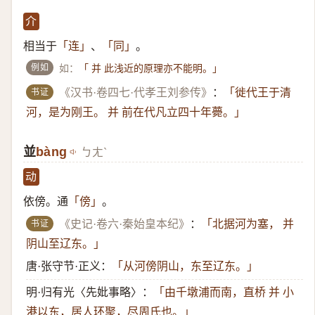
介
相当于
、
。
「连」
「同」
例如
如：
「 并 此浅近的原理亦不能明。」
书证
《汉书·卷四七·代孝王刘参传》
：
「徙代王于清
河，是为刚王。 并 前在代凡立四十年薨。」
並
bàng
ㄅㄤˋ
动
依傍。通
。
「傍」
书证
《史记·卷六·秦始皇本纪》
：
「北据河为塞， 并
阴山至辽东。」
唐·张守节·正义：
「从河傍阴山，东至辽东。」
明·归有光〈先妣事略〉：
「由千墩浦而南，直桥 并 小
港以东，居人环聚，尽周氏也。」