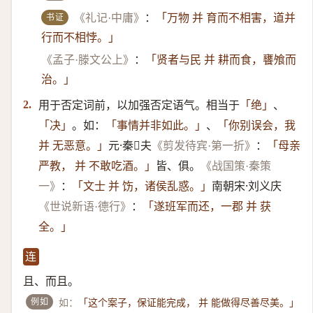
书证
《礼记·中庸》
：
「万物 并 育而不相害，道并
行而不相悖。」
《孟子·滕文公上》
：
「贤者与民 并 耕而食，饔飧而
治。」
用于否定词前，以加强否定语气。相当于
、
2.
「绝」
。如：
、
「决」
「事情并非如此。」
「你别误会，我
元·秦𥳑夫
：
并 无恶意。」
《剪发待宾·第一折》
「母亲
皆、俱。
严教， 并 不敢吃酒。」
《战国策·秦策
：
南朝宋·刘义庆
一》
「文士 并 饬，诸侯乱惑。」
：
《世说新语·德行》
「遂班军而还，一郡 并 获
全。」
连
且、而且。
例如
如：
「这个案子，保证能完成， 并 能做得尽善尽美。」