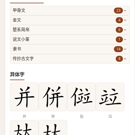
23
甲骨文
4
金文
6
楚系简帛
1
说文小篆
14
隶书
8
传抄古文字
异体字
并
併
傡
竝