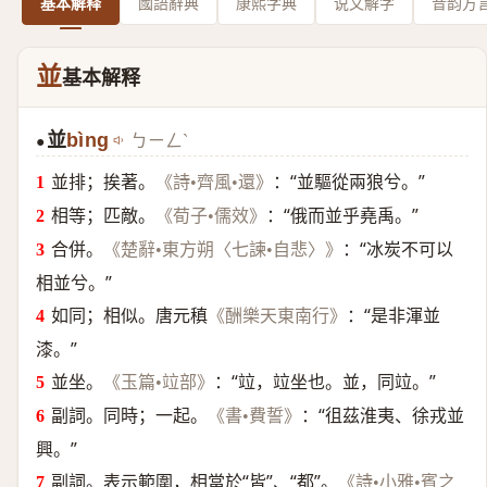
基本解释
國語辭典
康熙字典
说文解字
音韵方
並
基本解释
並
bìng
ㄅㄧㄥˋ
●
並排；挨著。
：“並驅從兩狼兮。”
《詩•齊風•還》
相等；匹敵。
：“俄而並乎堯禹。”
《荀子•儒效》
合併。
：“冰炭不可以
《楚辭•東方朔〈七諫•自悲〉》
相並兮。”
如同；相似。唐元稹
：“是非渾並
《酬樂天東南行》
漆。”
並坐。
：“竝，竝坐也。並，同竝。”
《玉篇•竝部》
副詞。同時；一起。
：“徂茲淮夷、徐戎並
《書•費誓》
興。”
副詞。表示範圍，相當於“皆”、“都”。
《詩•小雅•賓之