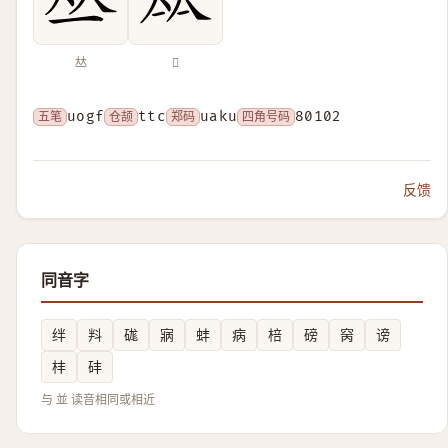
𠀤
𡘋
五笔
uogf
仓颉
ttc
郑码
uaku
四角号码
80102
反馈
同音字
绊
㪵
硥
寎
蚌
病
棓
磅
窉
谤
㭋
䂜
与 並 读音相同或相近