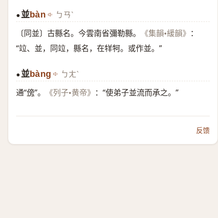
並
bàn
ㄅㄢˋ
●
〔同並〕古縣名。今雲南省彌勒縣。
：
《集韻•緩韻》
“竝、並，同竝，縣名，在䍧牱。或作並。”
並
bàng
ㄅㄤˋ
●
通“
傍
”。
：“使弟子並流而承之。”
《列子•黄帝》
反馈