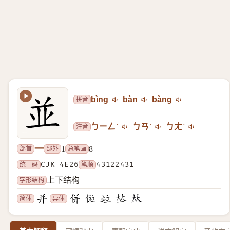
拼音
bìng
bàn
bàng
注音
ㄅㄧㄥˋ
ㄅㄢˋ
ㄅㄤˋ
一
部首
部外
总笔画
1
8
统一码
CJK 4E26
笔顺
43122431
字形结构
上下结构
简体
异体