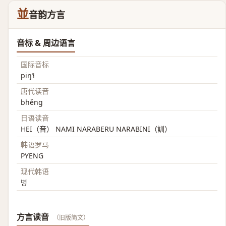
並
音韵方言
音标 & 周边语言
国际音标
piŋ˥˧
唐代读音
bhěng
日语读音
HEI（音） NAMI NARABERU NARABINI（訓）
韩语罗马
PYENG
现代韩语
병
方言读音
（旧版简文）