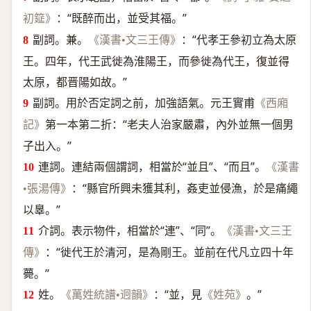
：“既醉而出，並受其福。”
初筵》
副詞。兼。
：“代孝王參初立為太原
《漢書•文三王傳》
王。四年，代王武徙為淮陽王，而參徙為代王，復並得
太原，都晋陽如故。”
副詞。用於否定詞之前，加強語氣。元王實甫
《西廂
第一本第二折：“老夫人治家嚴肅，內外並無一個男
記》
子出入。”
連詞。連結兩個謂詞，相當於“並且”、“而且”。
《漢書
：“縣官所興未獲其利，姦吏並侵漁，於是痛繩
•張湯傳》
以辠。”
介詞。表示物件，相當於“連”、“同”。
《漢書•文三王
：“徙代王於清河，是為剛王。並前在代凡立四十年
傳》
薨。”
姓。
：“並，見
。”
《萬姓統譜•迥韻》
《姓苑》