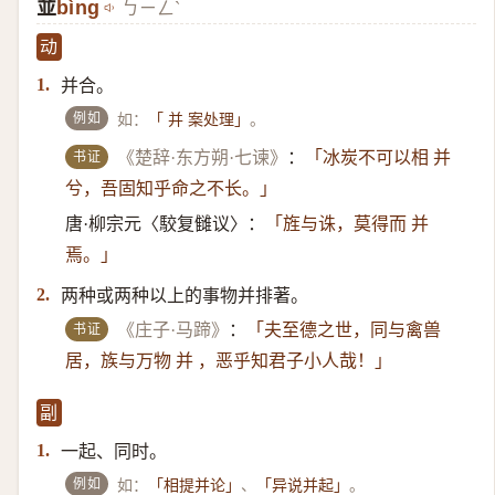
並
bìng
ㄅㄧㄥˋ
动
并合。
1.
例如
如：
。
「 并 案处理」
书证
《楚辞·东方朔·七谏》
：
「冰炭不可以相 并
兮，吾固知乎命之不长。」
唐·柳宗元〈駮复雠议〉：
「旌与诛，莫得而 并
焉。」
两种或两种以上的事物并排著。
2.
书证
《庄子·马蹄》
：
「夫至德之世，同与禽兽
居，族与万物 并 ，恶乎知君子小人哉！」
副
一起、同时。
1.
例如
如：
、
。
「相提并论」
「异说并起」