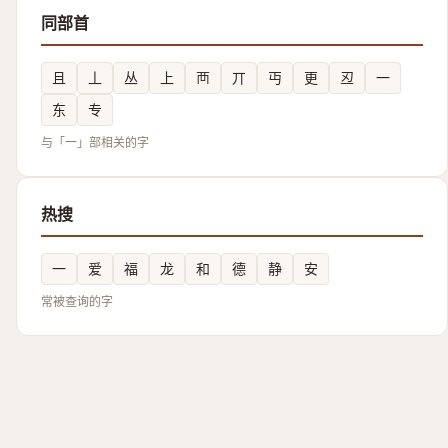
同部首
且
丄
丛
上
襾
丌
丏
更
丒
一
东
专
与「一」部相关的字
热搜
一
爱
福
龙
和
德
静
安
常被查询的字