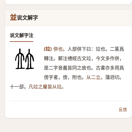
並
说文解字
说文解字注
(竝)
併也。
人部併下曰：竝也。二篆爲
轉注。鄭注禮經古文竝，今文多作併，
是二字音義皆同之故也。古書亦多用爲
傍字者，傍，附也。
从二立。
蒲迥切。
十一部。
凡竝之屬皆从竝。
反馈