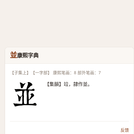
並
康熙字典
【子集上】【一字部】 康熙笔画：8 部外笔画：7
【集韻】竝，隷作並。
反馈