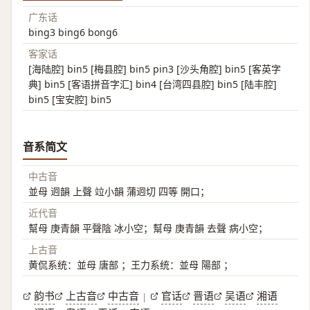
广东话
bing3 bing6 bong6
客家话
[海陆腔] bin5 [梅县腔] bin5 pin3 [沙头角腔] bin5 [客英字
典] bin5 [客语拼音字汇] bin4 [台湾四县腔] bin5 [陆丰腔]
bin5 [宝安腔] bin5
音系简文
中古音
並母 迥韻 上聲 竝小韻 蒲迥切 四等 開口；
近代音
幫母 庚青韻 平聲陰 冰小空；幫母 庚青韻 去聲 病小空；
上古音
黄侃系统：並母 唐部 ；王力系统：並母 陽部 ；
韵书
上古音
中古音
官话
晋语
吴语
湘语
|