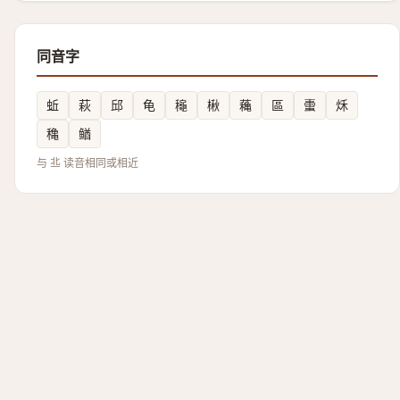
同音字
蚯
萩
邱
龟
龝
楸
蘒
區
蟗
秌
穐
䲡
与 丠 读音相同或相近