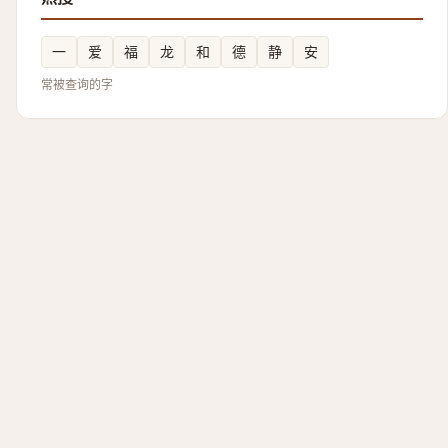
一
爱
福
龙
和
德
静
安
常被查询的字