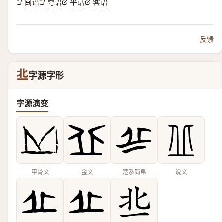
闽语
粤语
平话
客语
反馈
丠
字源字形
字源演变
甲骨文
金文
楚系简帛
说文