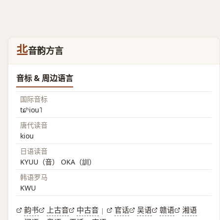
丠
音韵方言
音标 & 周边语言
国际音标
tɕʰiou˥
唐代读音
kiou
日语读音
KYUU（音） OKA（訓）
韩语罗马
KWU
韵书
上古音
中古音
官话
吴语
赣语
湘语
|