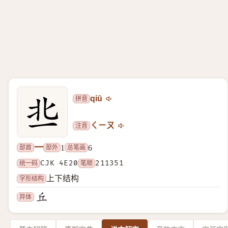
拼音
qiū
注音
ㄑㄧㄡ
一
部首
部外
总笔画
1
6
统一码
CJK 4E20
笔顺
211351
字形结构
上下结构
异体