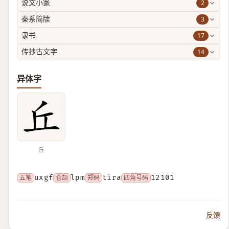
2
说文小篆
3
秦系简牍
17
隶书
14
传抄古文字
异体字
丘
五笔
uxgf
仓颉
lpm
郑码
tira
四角号码
12101
反馈