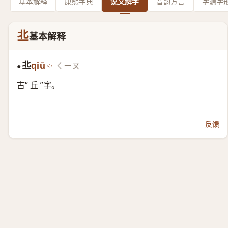
基本解释
康熙字典
说文解字
音韵方言
字源字
丠
基本解释
丠
qiū
ㄑㄧㄡ
●
古“ 丘 ”字。
反馈