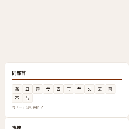
同部首
㐂
丑
丣
专
㐁
丂
龷
丈
丟
襾
丕
与
与「一」部相关的字
热搜