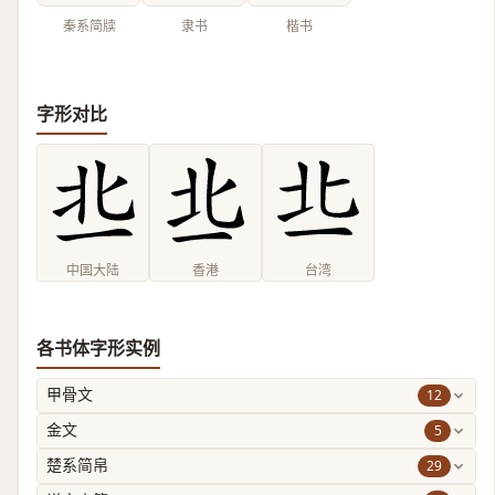
秦系简牍
隶书
楷书
字形对比
中国大陆
香港
台湾
各书体字形实例
12
甲骨文
5
金文
29
楚系简帛