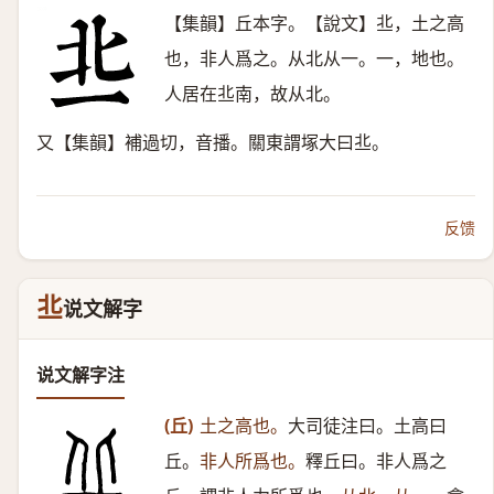
【集韻】丘本字。【說文】丠，土之高
也，非人爲之。从北从一。一，地也。
人居在丠南，故从北。
又【集韻】補過切，音播。關東謂塚大曰丠。
反馈
丠
说文解字
说文解字注
(丘)
土之高也。
大司徒注曰。土高曰
丘。
非人所爲也。
釋丘曰。非人爲之