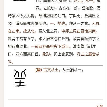
丘。謂非人力所爲也。
从北。从一。
會
意。去鳩切。古音在一部。讀如欺。漢
時讀入今之尤韵。故禮記嫌名注曰。宇與禹、丘與區之
類。漢時區亦去鳩切也。
一、地也。
釋从一之意。
人凥
在丠南。故从北。
釋从北之意。
中邦之凥在昆侖東南。
昆侖下當有丘字。嫌人居不必在丘南。故言倉頡造字之
初取意於此。
一曰四方高中央下爲丘。
淮南墬形訓注
曰。四方而高曰丘。
象形。
與上會意別。
凡丠之屬皆从
丠。
(㘳)
古文从土。
从土猶从一。
反馈