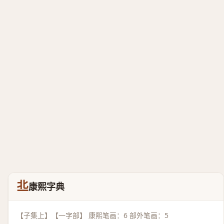
丠
康熙字典
【子集上】【一字部】 康熙笔画：6 部外笔画：5