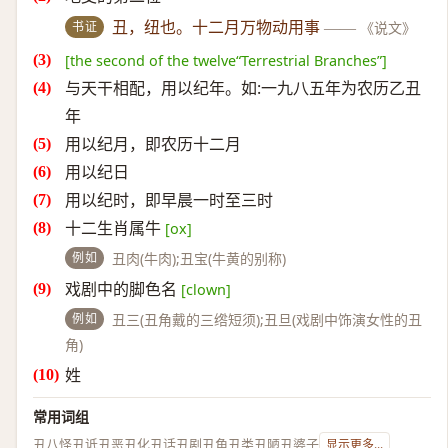
书证
丑，纽也。十二月万物动用事
——
《说文》
[the second of the twelve“Terrestrial Branches”]
与天干相配，用以纪年。如:一九八五年为农历乙丑
年
用以纪月，即农历十二月
用以纪日
用以纪时，即早晨一时至三时
十二生肖属牛
[ox]
例如
丑肉(牛肉);丑宝(牛黄的别称)
戏剧中的脚色名
[clown]
例如
丑三(丑角戴的三绺短须);丑旦(戏剧中饰演女性的丑
角)
姓
常用词组
丑八怪
丑诋
丑恶
丑化
丑话
丑剧
丑角
丑类
丑陋
丑婆子
显示更多...