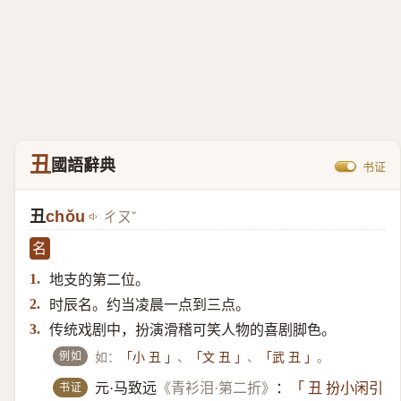
丑
國語辭典
书证
丑
chǒu
ㄔㄡˇ
名
地支的第二位。
1.
时辰名。约当凌晨一点到三点。
2.
传统戏剧中，扮演滑稽可笑人物的喜剧脚色。
3.
例如
如：
、
、
。
「小 丑 」
「文 丑 」
「武 丑 」
书证
元·马致远
《青衫泪·第二折》
：
「 丑 扮小闲引