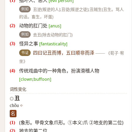
指坏人、恶人
[evil person]
例如
丑逆(叛逆的人);丑徒(叛逆之徒);丑贼生(丑生。骂人
的话。畜生，坏蛋)
动物的肛门处
[anus]
例如
去丑(除去动物的肛门)
怪异之事
[fantasticality]
书证
四曰记丑而博，五曰顺非而泽
——
《荀子·宥
坐》
传统戏曲中的一种角色，扮演滑稽人物
[clown;buffoon]
词性变化
丑
◎
chǒu
名
(象形。甲骨文象爪形。①本义:爪 ②地支的第二位)
地支的第二位