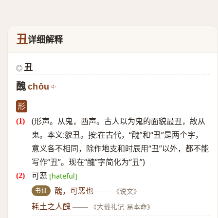
丑
详细解释
丑
◎
醜
chǒu
形
(形声。从鬼，酉声。古人以为鬼的面貌最丑，故从
鬼。本义:貌丑。按:在古代，“醜”和“丑”是两个字，
意义各不相同，除作地支和时辰用“丑”以外，都不能
写作“丑”。现在“醜”字简化为“丑”)
可恶
[hateful]
书证
醜，可恶也
——
《说文》
耗土之人醜
——
《大戴礼记·易本命》