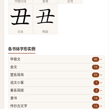
中国大陆
香港
台湾
日本
韩国
各书体字形实例
40
甲骨文
15
金文
55
楚系简帛
1
说文小篆
2
秦系简牍
14
隶书
12
传抄古文字