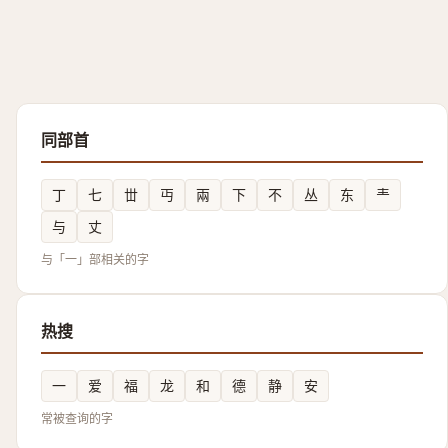
同部首
丁
七
丗
丏
兩
下
不
丛
东
龶
与
丈
与「一」部相关的字
热搜
一
爱
福
龙
和
德
静
安
常被查询的字