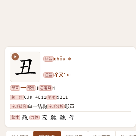
拼音
chǒu
注音
ㄔㄡˇ
一
部首
部外
总笔画
1
4
统一码
CJK 4E11
笔顺
5211
字形结构
字形分析
单一结构
形声
繁体
异体