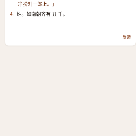
净扮刘一郎上。」
姓。如南朝齐有 丑 千。
4.
反馈