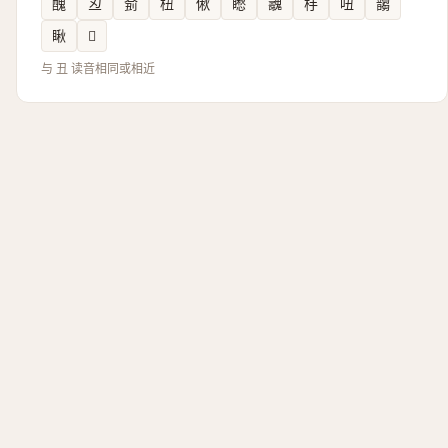
醜
丒
侴
杻
偢
矁
魗
杽
吜
䪮
瞅
𪜫
与 丑 读音相同或相近