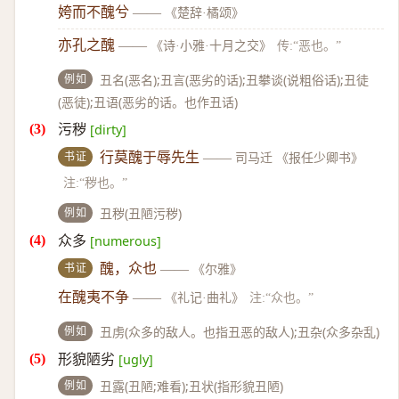
姱而不醜兮
——
《楚辞·橘颂》
亦孔之醜
——
《诗·小雅·十月之交》
传:“恶也。”
例如
丑名(恶名);丑言(恶劣的话);丑攀谈(说粗俗话);丑徒
(恶徒);丑语(恶劣的话。也作丑话)
污秽
[dirty]
书证
行莫醜于辱先生
——
司马迁 《报任少卿书》
注:“秽也。”
例如
丑秽(丑陋污秽)
众多
[numerous]
书证
醜，众也
——
《尔雅》
在醜夷不争
——
《礼记·曲礼》
注:“众也。”
例如
丑虏(众多的敌人。也指丑恶的敌人);丑杂(众多杂乱)
形貌陋劣
[ugly]
例如
丑露(丑陋;难看);丑状(指形貌丑陋)