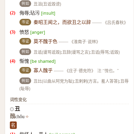
例如
丑沮(丑诋毁谤)
侮辱;玷污
[insult]
书证
秦昭王闻之，而欲丑之以辞
——
《吕氏春秋》
愤怒
[anger]
书证
莫不醜于色
——
《淮南子·说林》
例如
丑诋(谩骂诋毁);丑辞(谩骂之言);丑诋(辱骂;诋毁)
惭愧
[be shamed]
书证
寡人醜乎
——
《庄子·德充符》
注:“愧也。”
例如
丑比(以曲从阿党为耻);丑剌剌(方言。羞人答答);丑辱
(耻辱)
词性变化
丑
◎
醜
chǒu
名