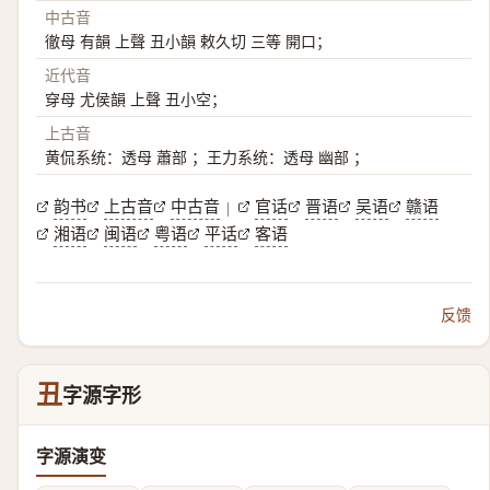
中古音
徹母 有韻 上聲 丑小韻 敕久切 三等 開口；
近代音
穿母 尤侯韻 上聲 丑小空；
上古音
黄侃系统：透母 蕭部 ；王力系统：透母 幽部 ；
韵书
上古音
中古音
官话
晋语
吴语
赣语
|
湘语
闽语
粤语
平话
客语
反馈
丑
字源字形
字源演变