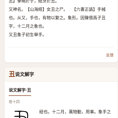
志】孳萌於子，紐牙於丑。
又神名。【山海經】女丑之尸。 【六書正譌】手械
也。从又，手也，有物以縶之。象形。因聲借爲子丑
字，十二月之象也。
又丑象子初生舉手。
反馈
丑
说文解字
说文解字·丑
卷十四
紐也。十二月，萬物動，用事。象手之