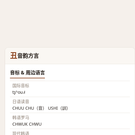
丑
音韵方言
音标 & 周边语言
国际音标
tʂʰou˨˩˦
日语读音
CHUU CHU（音） USHI（訓）
韩语罗马
CHWUK CHWU
现代韩语