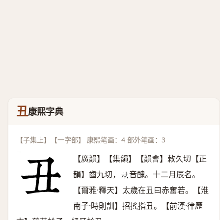
丑
康熙字典
【子集上】【一字部】 康熙笔画：4 部外笔画：3
【廣韻】【集韻】【韻會】敕久切【正
韻】齒九切，
音醜。十二月辰名。
𠀤
【爾雅·釋天】太歲在丑曰赤奮若。【淮
南子·時則訓】招搖指丑。【前漢·律歷