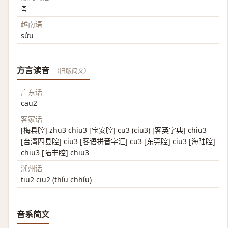
축
越南语
sửu
方言读音
（旧版简文）
广东话
cau2
客家话
[梅县腔] zhu3 chiu3 [宝安腔] cu3 (ciu3) [客英字典] chiu3
[台湾四县腔] ciu3 [客语拼音字汇] cu3 [东莞腔] ciu3 [海陆腔]
chiu3 [陆丰腔] chiu3
潮州话
tiu2 ciu2 (thíu chhíu)
音系简文