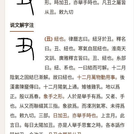
形。時加丑，亦舉手時也。凡丑之屬皆
从丑。敕九切
说文解字注
(丑)
紐也。
律曆志曰。紐牙於丑。釋名
曰。丑、紐也。寒氣自屈紐也。淮南天
文訓、廣雅釋言皆曰。丑、紐也。糸部
曰。紐、系也。一曰結而可解。十二月
陰氣之固結巳漸解。故曰紐也。
十二月萬物動用事。
後
漢書陳竉傳曰。十二月陽氣上通。雉雊雞乳。地以爲
正。殷以爲春。
象手之形。
人於是舉手有爲。又者、手
也。从又而聯綴其三指。象欲爲。而凓冽氣寒、未得爲
也。敕九切。三部。
日加丑。亦舉手時也。
上言月。此
言日。每日太陽加丑。亦是人舉手思奮之時。各本譌作