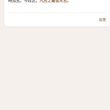
時加丑。今改正。
凡丑之屬皆从丑。
反馈