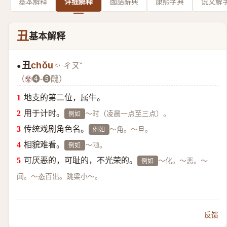
基本解释
详细解释
國語辭典
康熙字典
说文解
丑
基本解释
丑
chǒu
ㄔㄡˇ
●
（
❹-❺醜）
地支的第二位，属牛。
用于计时。
～时（凌晨一点至三点）。
例如
传统戏剧角色名。
～角。～旦。
例如
相貌难看。
～陋。
例如
可厌恶的，可耻的，不光荣的。
～化。～恶。～
例如
闻。～态百出。跳梁小～。
反馈