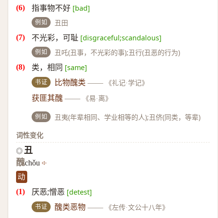
指事物不好
[bad]
例如
丑田
不光彩，可耻
[disgraceful;scandalous]
例如
丑吒(丑事，不光彩的事);丑行(丑恶的行为)
类，相同
[same]
书证
比物醜类
——
《礼记·学记》
获匪其醜
——
《易·离》
例如
丑夷(年辈相同、学业相等的人);丑侪(同类，等辈)
词性变化
丑
◎
醜
chǒu
动
厌恶;憎恶
[detest]
书证
醜类恶物
——
《左传·文公十八年》