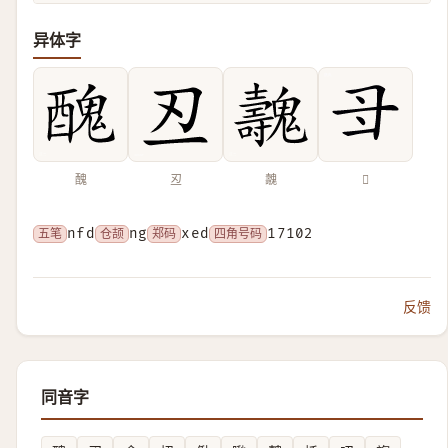
异体字
醜
丒
魗
𠃠
五笔
nfd
仓颉
ng
郑码
xed
四角号码
17102
反馈
同音字