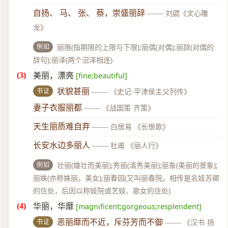
自扬、 马、 张、 蔡，崇盛丽辞
——
刘勰《文心雕
龙》
例如
丽限(指期限的上限与下限);丽偶(对偶);丽辞(对偶的
辞句);丽泽(两个沼泽相连)
美丽，漂亮
[fine;beautiful]
书证
状貌甚丽
——
《史记·平津侯主父列传》
妻子衣服丽都
——
《战国策·齐策》
天生丽质难自弃
——
白居易 《长恨歌》
长安水边多丽人
——
杜甫 《丽人行》
例如
壮丽(雄壮而美丽);秀丽(清秀美丽);丽象(美丽的景象);
丽姝(亦称姝丽。美女);丽春园(又叫丽春院。相传是名妓苏卿
的住处，后因以称妓院或艺妓、歌女的住处)
华丽，华靡
[magnificent;gorgeous;resplendent]
书证
恶丽靡而不近，斥芬芳而不御
——
《汉书·扬