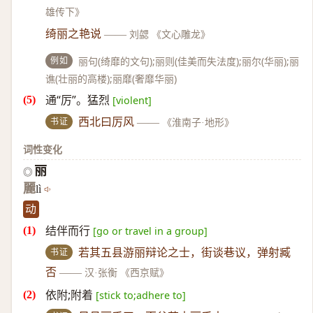
雄传下》
绮丽之艳说
——
刘勰 《文心雕龙》
例如
丽句(绮靡的文句);丽则(佳美而失法度);丽尔(华丽);丽
谯(壮丽的高楼);丽靡(奢靡华丽)
通“厉”。猛烈
[violent]
书证
西北曰厉风
——
《淮南子·地形》
词性变化
丽
◎
麗
lì
动
结伴而行
[go or travel in a group]
书证
若其五县游丽辩论之士，街谈巷议，弹射臧
否
——
汉·张衡 《西京赋》
依附;附着
[stick to;adhere to]