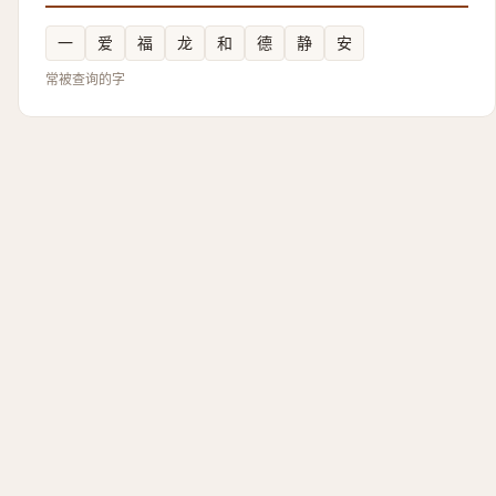
一
爱
福
龙
和
德
静
安
常被查询的字