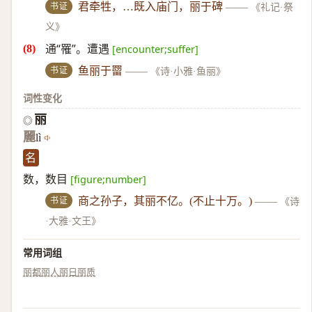
书证
君牵牲，…既入庙门，丽于碑
——
《礼记·祭
义》
通“罹”。遭遇
[encounter;suffer]
书证
鱼丽于罶
——
《诗·小雅·鱼丽》
词性变化
丽
◎
麗
lì
名
数，数目
[figure;number]
书证
商之孙子，其丽不亿。(不止十万。)
——
《诗
·大雅·文王》
常用词组
丽都
丽人
丽日
丽质