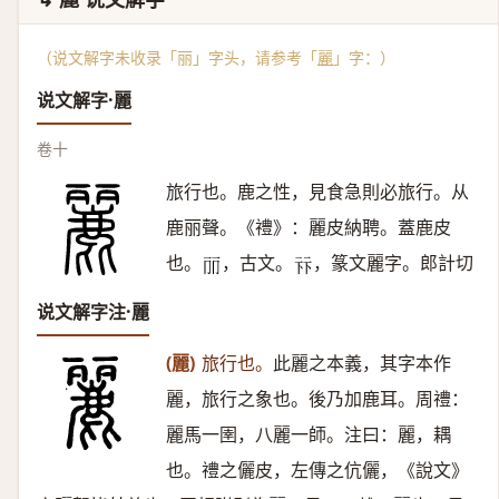
（说文解字未收录「丽」字头，请参考「
麗
」字：）
说文解字·麗
卷十
旅行也。鹿之性，見食急則必旅行。从
鹿丽聲。《禮》：麗皮納聘。蓋鹿皮
也。
，古文。
，篆文麗字。郎計切
𠀙
𠧥
说文解字注·麗
(麗)
旅行也。
此麗之本義，其字本作
麗，旅行之象也。後乃加鹿耳。周禮：
麗馬一圉，八麗一師。注曰：麗，耦
也。禮之儷皮，左傳之伉儷，《說文》