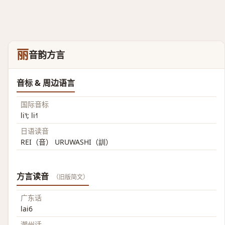
丽
音韵方言
音标 & 周边语言
国际音标
li˥˧; li˧˥
日语读音
REI（音） URUWASHI（訓）
方言读音
（旧版简文）
广东话
lai6
潮州话