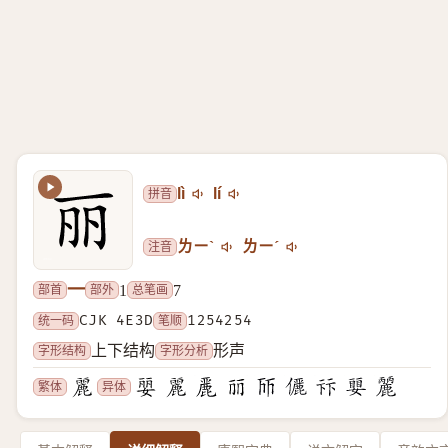
拼音
lì
lí
注音
ㄌㄧˋ
ㄌㄧˊ
一
部首
部外
总笔画
1
7
统一码
CJK 4E3D
笔顺
1254254
字形结构
字形分析
上下结构
形声
繁体
异体