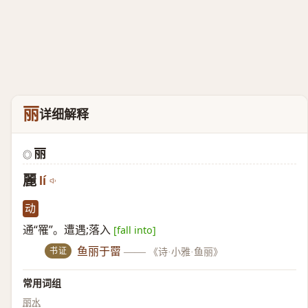
丽
详细解释
丽
◎
麗
lí
动
通“罹”。遭遇;落入
[fall into]
书证
鱼丽于罶
——
《诗·小雅·鱼丽》
常用词组
丽水