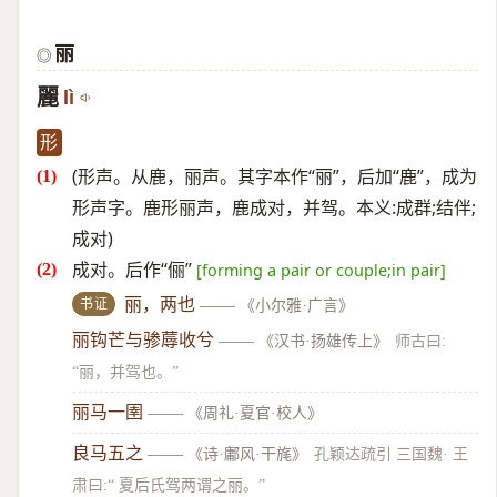
丽
◎
麗
lì
形
(形声。从鹿，丽声。其字本作“丽”，后加“鹿”，成为
形声字。鹿形丽声，鹿成对，并驾。本义:成群;结伴;
成对)
成对。后作“俪”
[forming a pair or couple;in pair]
书证
丽，两也
——
《小尔雅·广言》
丽钩芒与骖蓐收兮
——
《汉书·扬雄传上》
师古曰:
“丽，并驾也。”
丽马一圉
——
《周礼·夏官·校人》
良马五之
——
《诗·鄘风·干旄》
孔颖达疏引 三国魏· 王
肃曰:“ 夏后氏驾两谓之丽。”