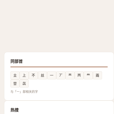
同部首
㐀
上
不
丝
一
丆
龶
襾
龷
兩
丗
㐂
与「一」部相关的字
热搜