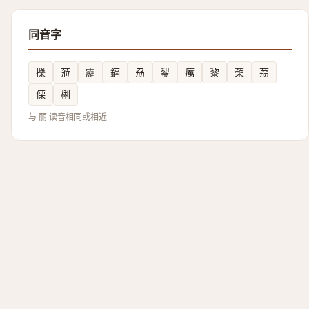
同音字
擽
蒞
靂
鎘
刕
鋫
癘
黎
蔾
茘
傈
梸
与 丽 读音相同或相近