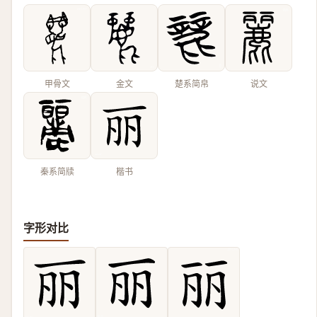
甲骨文
金文
楚系简帛
说文
秦系简牍
楷书
字形对比