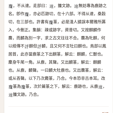
，不从速。辵部曰：
，籒文跡。
無妨專為鹿跡之
𪋝
𨒪
𨒪
名。卽作
，亦必匹跡切，在十六部。不得从速，桑穀
𪋝
切，在三部也。許書有
篆，必是淺人據誤本爾雅所羼
𪋝
入，今刪正。集韻：疎或跡字，資昔切。又按麒麟作
麐，而麟為別一字，求之古文往往不合。麐為牝麒，何
以經傳不
麒但
麟，且又何不言牡曰麒也。鳥部以鳳
𧦝
𧦝
居首，此亦當鹿篆之下出麒篆，解云：麒麟，仁獸也。
麇身牛尾一角。从鹿，其聲。又出麟篆，解云：麒麟
也。从鹿，麟聲。一曰麟大牡鹿也。又出麐篆，解云：
或从吝聲。以下乃次麚篆，乃合。今本恐非古本耳。改
篆為
篆，次於麉篆之下，解云：鹿跡也，从鹿
，
𪋝
𪋝
𨒪
籒文跡。乃合。
𨒪