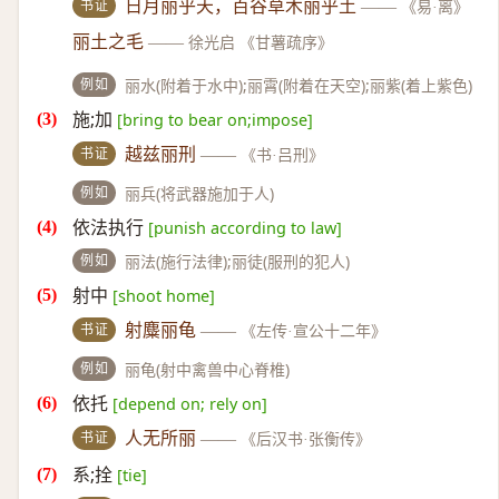
书证
日月丽乎天，百谷草木丽乎土
——
《易·离》
丽土之毛
——
徐光启 《甘薯疏序》
例如
丽水(附着于水中);丽霄(附着在天空);丽紫(着上紫色)
施;加
[bring to bear on;impose]
书证
越兹丽刑
——
《书·吕刑》
例如
丽兵(将武器施加于人)
依法执行
[punish according to law]
例如
丽法(施行法律);丽徒(服刑的犯人)
射中
[shoot home]
书证
射麋丽龟
——
《左传·宣公十二年》
例如
丽龟(射中禽兽中心脊椎)
依托
[depend on; rely on]
书证
人无所丽
——
《后汉书·张衡传》
系;拴
[tie]