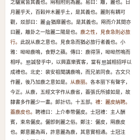
之驪駕皆其義也。㒳相附則為麗。易曰：離，麗也。日
月麗乎天，百榖艸木麗乎土，是其義也。麗則有耦可
觀，㸚部曰：麗
猶靡麗也。是其義也。㒳而介其間亦
𤕨
曰麗，離卦之一陰麗二陽是也。
鹿之性，見食急則必旅
行。
此說从鹿之意也。見食急而猶必旅行者義也。小
雅：呦呦鹿鳴，食野之蘋。傳曰：鹿得蓱，呦呦然鳴而
相呼。
誠發乎中，以興嘉樂賓客，當有
誠相招呼以
𢡆
𢡆
成禮也。北史：裴安祖聞講鹿鳴，而兄弟同食。古文只
作麗，後乃加鹿之意如是。
从鹿丽。
各本丽下有聲字，
今正。从鹿，五經文字作从鹿省，葢張氏所據如是，故
隸書多作麗少一畫。郞計切。十五部。
禮：麗皮納聘。
葢鹿皮也。
聘禮曰：上介奉幣儷皮。士冠禮：主人酬
賓，束帛儷皮。儷卽刺麗之俗。鄭注：儷皮，㒳鹿皮
也。鄭意麗為兩，許意麗為鹿，其意實相通。士冠注