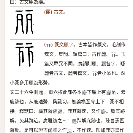
曰：古文麗為離。
(丽)
古文。
(
)
篆文麗字。
古本皆作篆文，毛刻作
𠧥
籒文。集韻、類篇曰：古作麗、
。玉
𠧥
篇又乖異不同。廣韻則麗、麗各字。疑
麗者古文，麗者籒文，
者小篆也。然
𠧥
小篆多用麗為形聲。
文二十六今刪
。重六按此部各本
下麛上有
篆，云
𪋝
𪋐
𪋝
鹿跡也，从鹿速聲，桑穀切。無論橫亙令上下二篆不相
接。釋獸曰：麋其蹤跡
，鹿其跡速，又作
。麇其跡
𨇠
𪋝
解，兔其跡迒。廣雅緫之曰：
䟱解亢跡也。疎曹憲匹
𨇠
跡反。是可以證古爾雅之作
，不作速。卽加鹿亦當作
𨒪