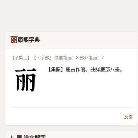
丽
康熙字典
【子集上】【丶字部】 康熙笔画：8 部外笔画：7
【集韻】麗古作丽。註詳鹿部八畫。
反馈
↳ 麗 说文解字