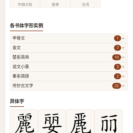
中国大陆
香港
台湾
各书体字形实例
1
甲骨文
7
金文
10
楚系简帛
3
说文小篆
2
秦系简牍
22
传抄古文字
异体字