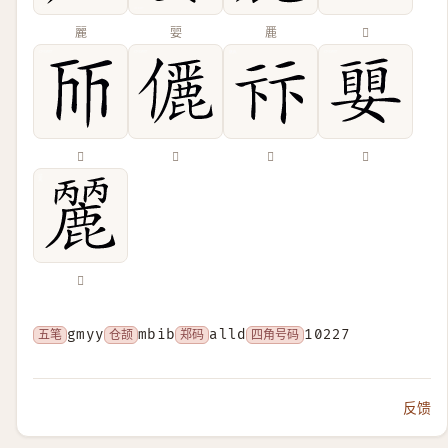
麗
婯
䴡
𠀙
𠀞
𠐚
𠧥
𡡜
𪋘
五笔
gmyy
仓颉
mbib
郑码
alld
四角号码
10227
反馈