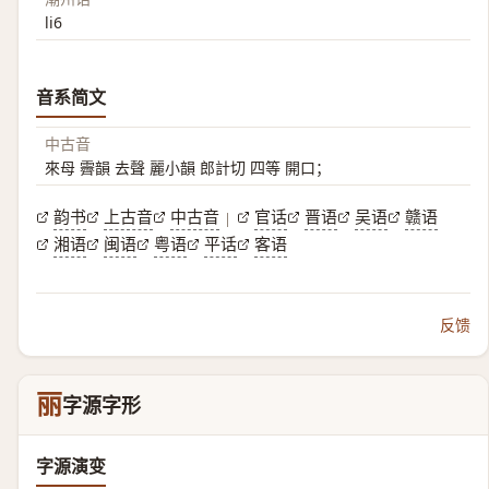
li6
音系简文
中古音
來母 霽韻 去聲 麗小韻 郎計切 四等 開口；
韵书
上古音
中古音
官话
晋语
吴语
赣语
|
湘语
闽语
粤语
平话
客语
反馈
丽
字源字形
字源演变