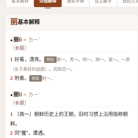
基本解释
详细解释
康熙字典
说文解字
音韵方
丽
基本解释
丽
lì
ㄌㄧˋ
●
（
麗）
好看，漂亮。
美～。秀～。明～。绚～。富～。～质
例如
（女子美好的品貌）。风和日～。
附着。
附～。
例如
丽
lí
ㄌㄧˊ
●
（
麗）
〔高～〕朝鲜历史上的王朝，旧时习惯上沿用指称朝
鲜。
同“
罹
”，遭遇。