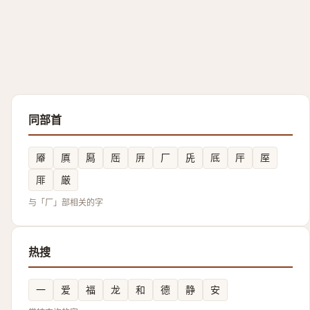
同部首
厣
厧
㕐
厒
㕃
厂
兏
厎
厈
厔
厞
厳
与「厂」部相关的字
热搜
一
爱
福
龙
和
德
静
安