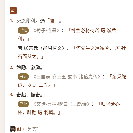
动
磨之使利。通
。
1.
「礪」
书证
《荀子·性恶》
：
「钝金必将待砻 厉 然后
利。」
唐·柳宗元〈吊屈原文〉：
「何先生之凛凛兮， 厉 针
石而从之。」
勉励、激励。
2.
书证
《三国志·卷三五·蜀书·诸葛亮传》
：
「亲秉旄
钺，以 厉 三军。」
奋起、振奋。
3.
书证
《文选·曹植·赠白马王彪诗》
：
「归鸟赴乔
林，翩翩 厉 羽翼。」
厲
lài
ㄌㄞˋ