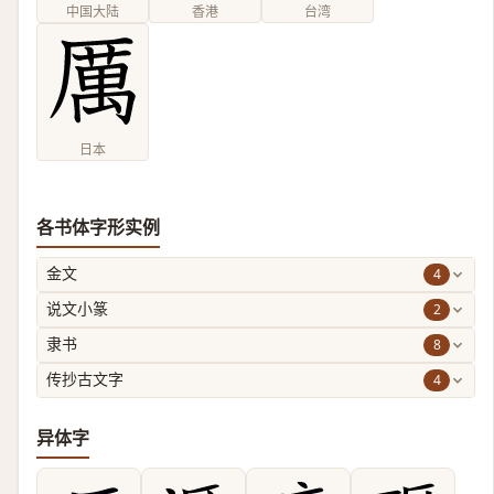
中国大陆
香港
台湾
日本
各书体字形实例
4
金文
2
说文小篆
8
隶书
4
传抄古文字
异体字