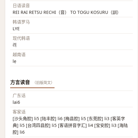
日语读音
REI RAI RETSU RECHI（音） TO TOGU KOSURU（訓）
韩语罗马
LYE
现代韩语
려
越南语
lẹ
方言读音
（旧版简文）
广东话
lai6
客家话
[沙头角腔] li5 [陆丰腔] li6 [梅县腔] li5 [东莞腔] li3 [客英字
典] li5 [台湾四县腔] li5 [客语拼音字汇] li4 [宝安腔] li3 [海陆
腔] li6