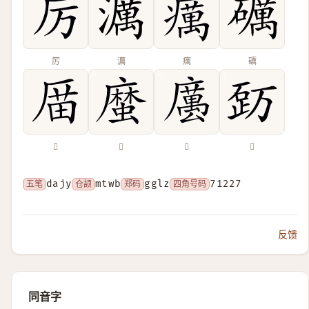
厉
濿
癘
礪
𠪄
𢋙
𢋭
𥒿
五笔
dajy
仓颉
mtwb
郑码
gglz
四角号码
71227
反馈
同音字