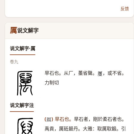
反馈
厲
说文解字
说文解字·厲
卷九
旱石也。从厂，蠆省聲。
，或不省。
𧓽
力制切
说文解字注
(
)
旱石也。
旱石者，剛於柔石者也。
𠪄
禹貢，厲砥砮丹。大雅：取厲取鍛。引