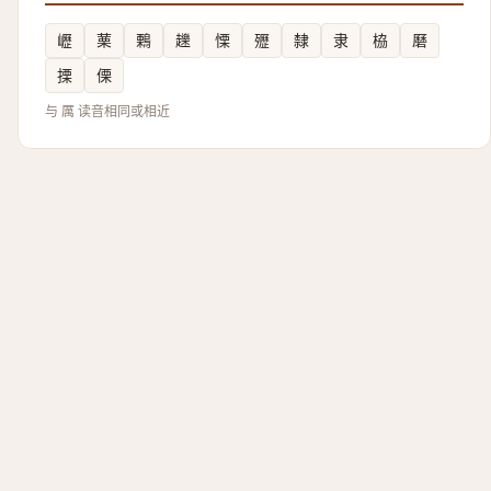
㠣
䔁
鷅
䟏
慄
㱹
隸
隶
栛
磿
搮
傈
与 厲 读音相同或相近