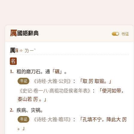
厲
國語辭典
书证
厲
lì
ㄌㄧˋ
名
粗的磨刀石。通
。
1.
「礪」
书证
《诗经·大雅·公刘》
：
「取 厉 取锻。」
《史记·卷一八·高祖功臣侯者年表》
：
「使河如带，
泰山若 厉 。」
疾病、灾祸。
2.
书证
《诗经·大雅·瞻邛》
：
「孔填不宁，降此大 厉
。」