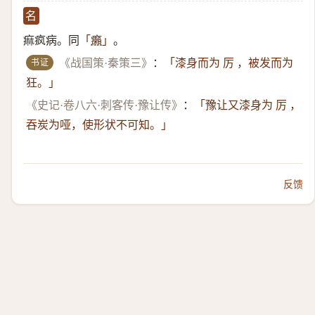
名
痲疯病。同
。
「
癩
」
书证
《战国策·秦策三》
：
「漆身而为 厉 ，被发而为
狂。」
《史记·卷八六·刺客传·豫让传》
：
「豫让又漆身为 厉 ，
吞炭为哑，使形状不可知。」
反馈