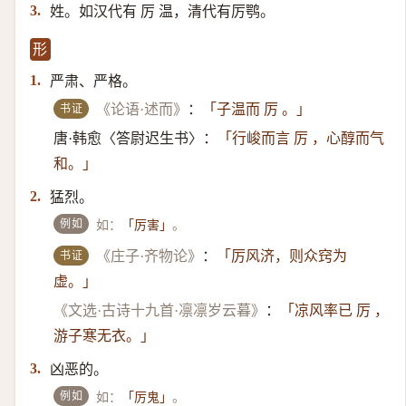
姓。如汉代有 厉 温，清代有厉鹗。
3.
形
严肃、严格。
1.
书证
《论语·述而》
：
「子温而 厉 。」
唐·韩愈〈答尉迟生书〉：
「行峻而言 厉 ，心醇而气
和。」
猛烈。
2.
例如
如：
。
「厉害」
书证
《庄子·齐物论》
：
「厉风济，则众窍为
虚。」
《文选·古诗十九首·凛凛岁云暮》
：
「凉风率已 厉 ，
游子寒无衣。」
凶恶的。
3.
例如
如：
。
「厉鬼」