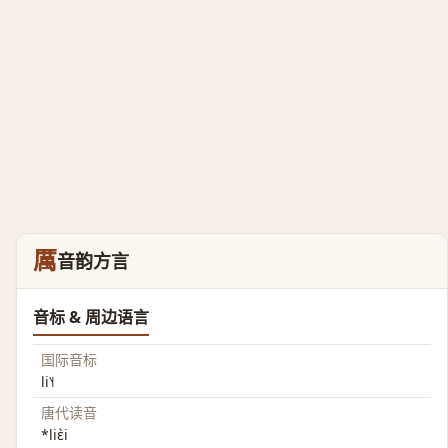
厲
音韵方言
音标 & 周边语言
国际音标
li˥˧
唐代读音
*liɛ̀i