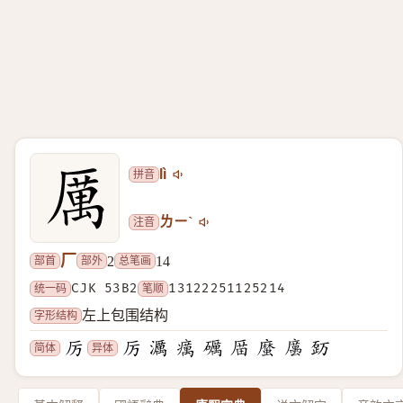
拼音
lì
注音
ㄌㄧˋ
厂
部首
部外
总笔画
2
14
统一码
CJK 53B2
笔顺
13122251125214
字形结构
左上包围结构
简体
异体