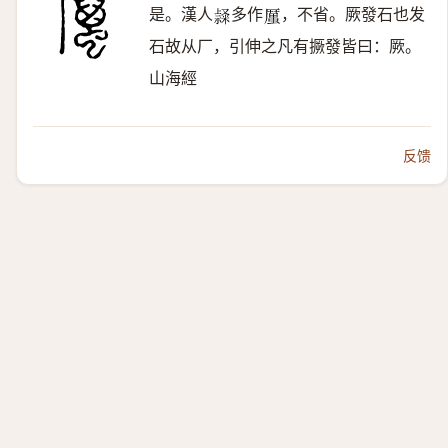
是。漢人
多作
，不省。厥發石也发
𥛬
𠪿
石故从厂，引伸之凡有撅發皆曰：厥。
山海經
反馈