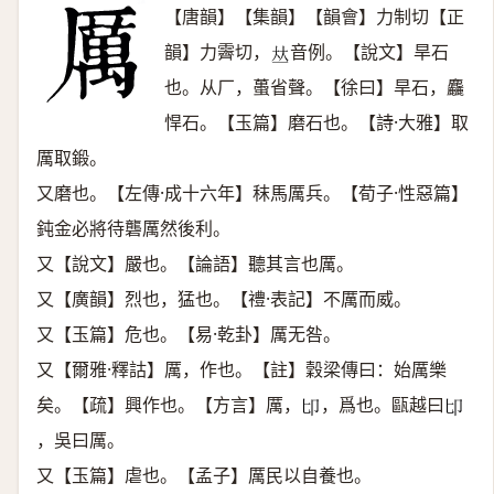
【唐韻】【集韻】【韻會】力制切【正
韻】力霽切，
音例。【說文】旱石
𠀤
也。从厂，蠆省聲。【徐曰】旱石，麤
悍石。【玉篇】磨石也。【詩·大雅】取
厲取鍛。
又磨也。【左傳·成十六年】秣馬厲兵。【荀子·性惡篇】
鈍金必將待礱厲然後利。
又【說文】嚴也。【論語】聽其言也厲。
又【廣韻】烈也，猛也。【禮·表記】不厲而威。
又【玉篇】危也。【易·乾卦】厲无咎。
又【爾雅·釋詁】厲，作也。【註】穀梁傳曰：始厲樂
矣。【疏】興作也。【方言】厲，
，爲也。甌越曰
𠨐
𠨐
，吳曰厲。
又【玉篇】虐也。【孟子】厲民以自養也。