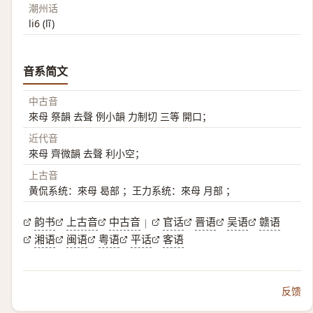
潮州话
li6 (lĩ)
音系简文
中古音
來母 祭韻 去聲 例小韻 力制切 三等 開口；
近代音
來母 齊微韻 去聲 利小空；
上古音
黄侃系统：來母 曷部 ；王力系统：來母 月部 ；
韵书
上古音
中古音
官话
晋语
吴语
赣语
|
湘语
闽语
粤语
平话
客语
反馈