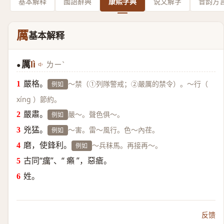
基本解释
國語辭典
康熙字典
说文解字
音韵方
厲
基本解释
厲
lì
ㄌㄧˋ
●
嚴格。
～禁（①列隊警戒；②嚴厲的禁令）。～行（
例如
xíng ）節約。
嚴肅。
嚴～。聲色俱～。
例如
兇猛。
～害。雷～風行。色～內荏。
例如
磨，使鋒利。
～兵秣馬。再接再～。
例如
古同“
癘
”、“ 癩 ”，惡瘡。
姓。
反馈