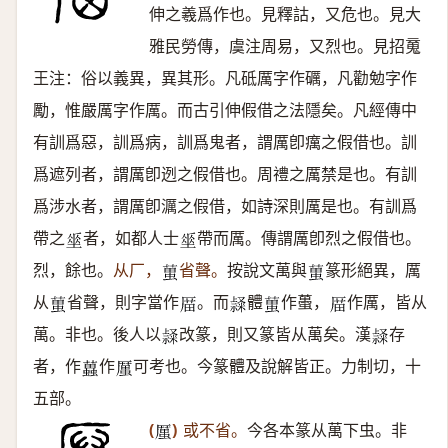
伸之羲爲作也。見釋詁，又危也。見大
雅民勞傳，虞注周易，又烈也。見招䰟
王注：俗以義異，異其形。凡砥厲字作礪，凡勸勉字作
勵，惟嚴厲字作厲。而古引伸假借之法隱矣。凡經傳中
有訓爲惡，訓爲病，訓爲鬼者，謂厲卽癘之假借也。訓
爲遮列者，謂厲卽迾之假借也。周禮之厲禁是也。有訓
爲涉水者，謂厲卽濿之假借，如詩深則厲是也。有訓爲
帶之
者，如都人士
帶而厲。傳謂厲卽烈之假借也。
𡍮
𡍮
烈，餘也。
从厂，
省聲。
按說文萬與
篆形絕異，厲
𧍣
𧍣
从
省聲，則字當作
。而
體
作蠆，
作厲，皆从
𧍣
𠪄
𥛬
𧍣
𠪄
萬。非也。後人以
改篆，則又篆皆从萬矣。漢
存
𥛬
𥛬
者，作
作
可考也。今篆體及說解皆正。力制切，十
𧓵
𠪿
五部。
(
)
或不省。
今各本篆从萬下虫。非
𠪿