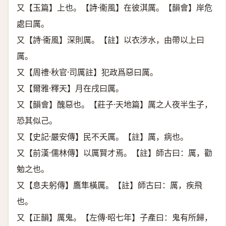
又【玉篇】上也。【詩·衞風】在彼淇厲。【韻會】岸危
處曰厲。
又【詩·衞風】深則厲。【註】以衣涉水，由帶以上曰
厲。
又【周禮·秋官·司厲註】犯政爲惡曰厲。
又【爾雅·釋天】月在戌曰厲。
又【韻會】醜惡也。【莊子·天地篇】厲之人夜半生子，
恐其似己。
又【史記·嚴安傳】民不夭厲。【註】厲，病也。
又【前漢·儒林傳】以厲賢才焉。【註】師古曰：厲，勸
勉之也。
又【息夫躬傳】鷹隼橫厲。【註】師古曰：厲，疾飛
也。
又【正韻】厲鬼。【左傳·昭七年】子產曰：鬼有所歸，