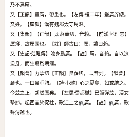
乃不爲厲。
又【正韻】鞶厲，帶重也。【左傳·桓二年】鞶厲斿纓。
又姓。【廣韻】漢有魏郡太守厲溫。
又【集韻】【正韻】
落蓋切，音賴。【前漢·地理志】
𠀤
厲鄕，故厲國也。【註】師古曰：厲，讀曰賴。
又【史記·范雎傳】漆身爲厲。【註】厲，音賴。言以漆
塗身，而生瘡爲病癩。
又【韻會】力孽切【正韻】良薛切，
音列。【韻會】
𠀤
嚴也。一曰囊垂飾。【詩·小雅】心之憂矣，如或結之。
今兹之正，胡然厲矣。【左思·蜀都賦】巴姬彈絃，漢女
擊節。起西音於促柱，歌江上之
厲。【註】
厲，歌
𩙂
𩙂
聲淸越也。