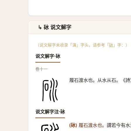
↳ 砅 说文解字
（说文解字未收录「濿」字头，请参考「
砅
」字：）
说文解字·砅
卷十一
履石渡水也。从水从石。《詩》
说文解字注·砅
(砅)
履石渡水也。
謂若今有水