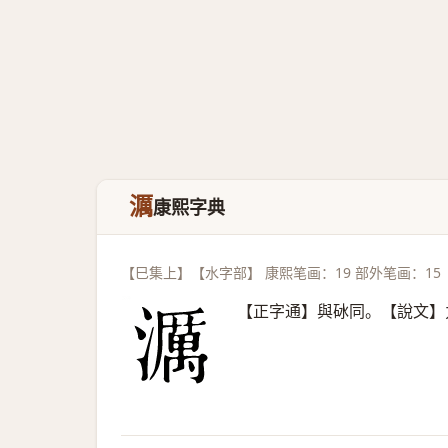
濿
康熙字典
【巳集上】【水字部】 康熙笔画：19 部外笔画：15
【正字通】與砅同。【說文】