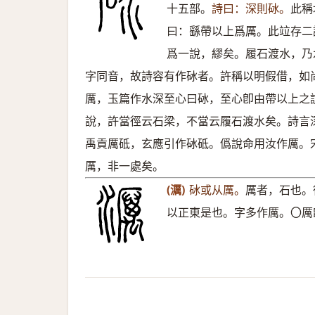
十五部。
詩曰：深則砅。
此稱
曰：繇帶以上爲厲。此竝存二
爲一說，繆矣。履石渡水，乃
字同音，故詩容有作砅者。許稱以明假借，如
厲，玉篇作水深至心曰砅，至心卽由帶以上之
說，許當徑云石梁，不當云履石渡水矣。詩言
禹貢厲砥，玄應引作砅砥。僞說命用汝作厲。
厲，非一處矣。
(濿)
砅或从厲。
厲者，石也。
以正東是也。字多作厲。〇厲