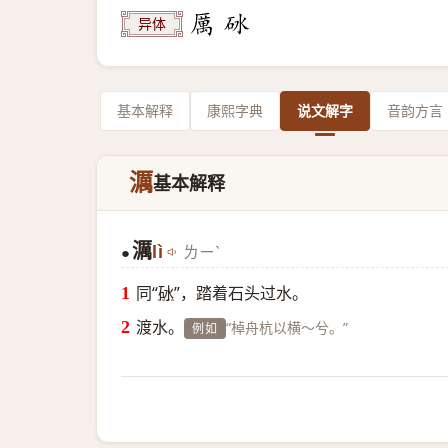
异体
基本解释
康熙字典
说文解字
音韵方言
濿
基本解释
濿
lì
ㄌㄧˋ
●
同“
砅
”，踏着石头过水。
渡水。
“棹舟杭以横～兮。”
例如