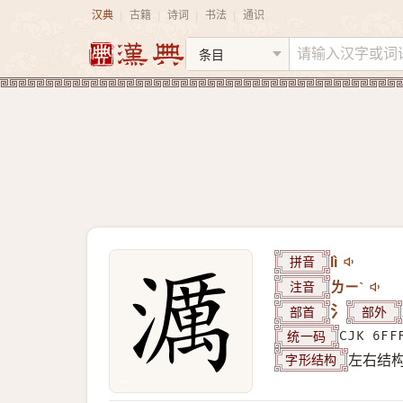
汉典
古籍
诗词
书法
通识
|
|
|
|
拼音
lì
注音
ㄌㄧˋ
部首
氵
部外
统一码
CJK 6FF
字形结构
左右结