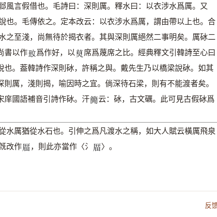
邶風言假借也。毛詩曰：深則厲。釋水曰：以衣涉水爲厲。又
說也。毛傳依之。定本改云：以衣涉水爲厲，謂由帶以上也。合
水之至淺，尚無待於揭衣者。其與深則厲絕然二事明矣。厲砅二
尚書以作
爲作好，以
席爲蔑席之比。經典釋文引韓詩至心曰
𡚽
𤊾
說也。葢韓詩作深則砅，許稱之與。戴先生乃以橋梁說砅。如其
深則厲，淺則揭，喻因時之宜。倘深待石梁，則有不能渡者矣。
宋庠國語補音引詩作砅。汗
云：砅，古文礪。此可見古假砅爲
𥳑
從水厲猶從水石也。引伸之爲凡渡水之稱，如大人賦云橫厲飛泉
旣改作
，則此亦當作〈氵
〉。
𠪄
𠪄
反