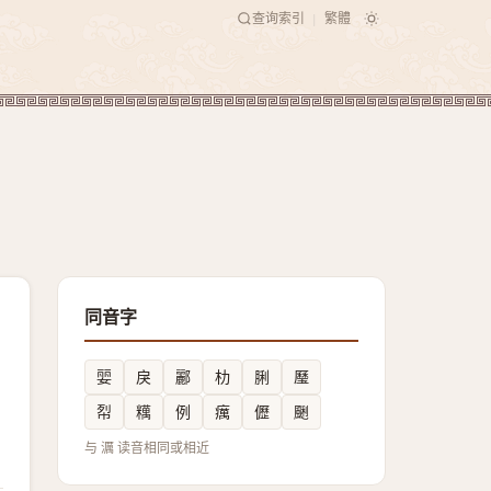
查询索引
繁體
|
同音字
婯
戾
酈
朸
脷
㻺
㡂
䊪
例
癘
儮
䬆
与 濿 读音相同或相近