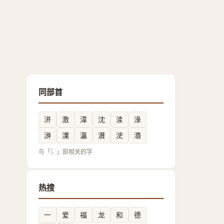
同部首
洴
激
湋
沈
渁
淥
㴢
澲
灜
濽
㳏
湣
与「氵」部相关的字
热搜
一
爱
福
龙
和
德