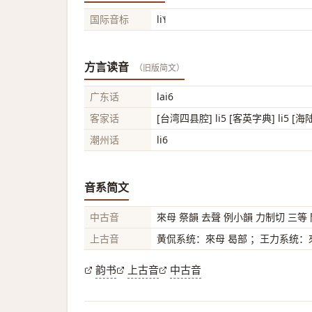
国际音标
li˥˧
方言读音
（旧版简文）
广东话
lai6
客家话
[台湾四县腔] li5 [客英字典] li5 [海陆
潮州话
li6
音系简文
中古音
來母 祭韻 去聲 例小韻 力制切 三等
上古音
黄侃系统：來母 曷部 ；王力系统：來
韵书
上古音
中古音