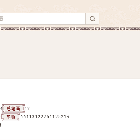
总笔画
3
17
笔顺
F
44113122251125214
构