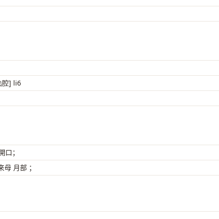
腔] li6
 開口；
母 月部 ；