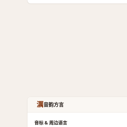
濿
音韵方言
音标 & 周边语言