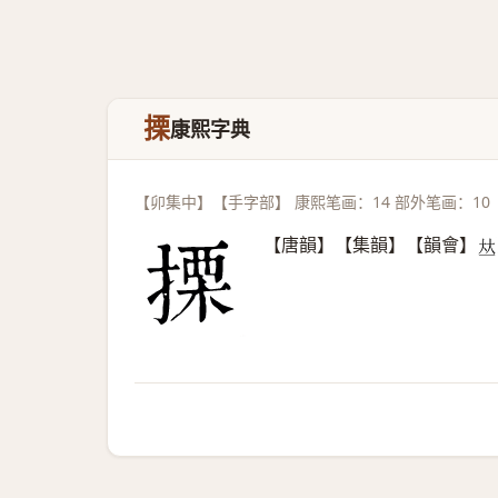
搮
康熙字典
【卯集中】【手字部】 康熙笔画：14 部外笔画：10
【唐韻】【集韻】【韻會】
𠀤