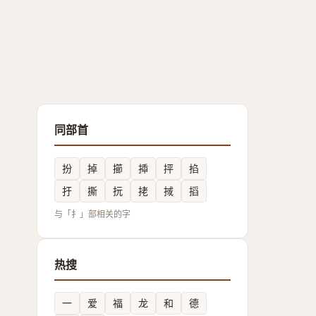
同部首
扮
掉
擳
揷
抨
掐
扜
撕
抏
㧯
掝
搯
与「扌」部相关的字
热搜
一
爱
福
龙
和
德