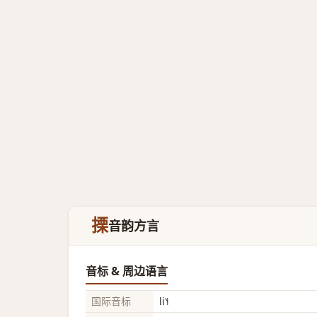
搮
音韵方言
音标 & 周边语言
国际音标
li˥˧