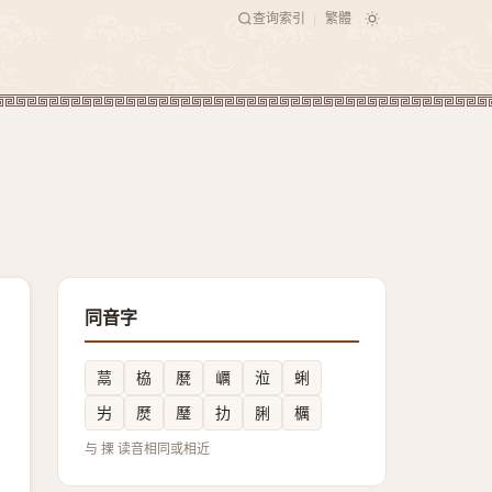
查询索引
繁體
|
同音字
蒚
栛
㽁
巁
涖
蜊
屴
㷴
㻺
扐
脷
櫔
与 搮 读音相同或相近