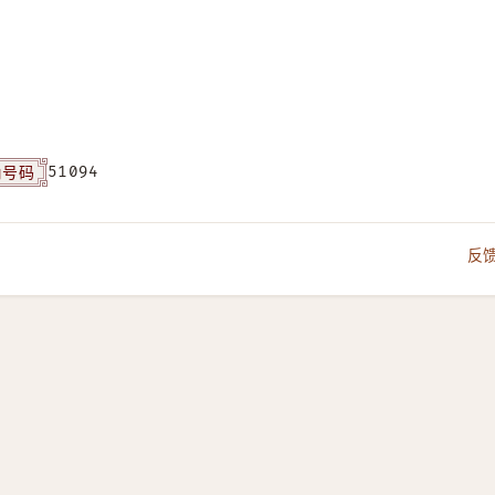
角号码
51094
反