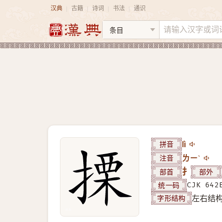
汉典
古籍
诗词
书法
通识
|
|
|
|
拼音
lì
注音
ㄌㄧˋ
部首
扌
部外
统一码
CJK 642
字形结构
左右结