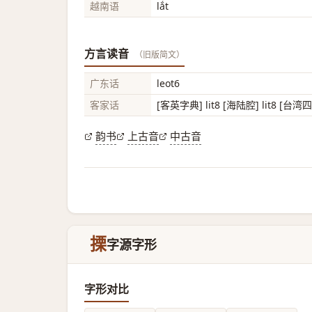
越南语
lắt
方言读音
（旧版简文）
广东话
leot6
客家话
[客英字典] lit8 [海陆腔] lit8 [台湾四
韵书
上古音
中古音
搮
字源字形
字形对比