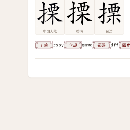
中国大陆
香港
台湾
五笔
仓颉
郑码
四
rssy
qmwd
dff