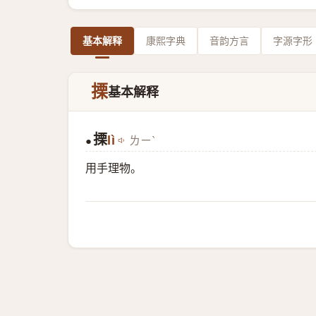
基本解释
康熙字典
音韵方言
字源字形
搮
基本解释
搮
lì
ㄌㄧˋ
●
用手理物。