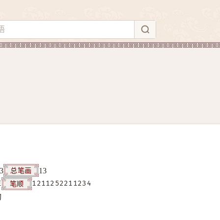
总笔画
3
13
笔顺
E
1211252211234
构