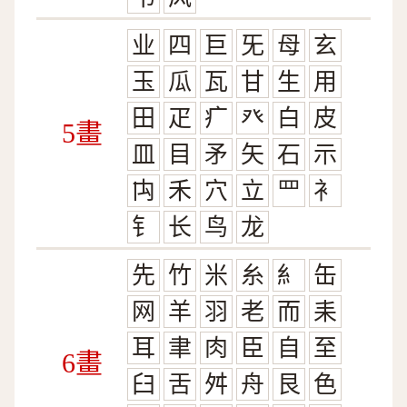
业
四
巨
旡
母
玄
玉
瓜
瓦
甘
生
用
田
疋
疒
癶
白
皮
5畫
皿
目
矛
矢
石
示
禸
禾
穴
立
罒
衤
钅
长
鸟
龙
先
竹
米
糸
糹
缶
网
羊
羽
老
而
耒
耳
聿
肉
臣
自
至
6畫
臼
舌
舛
舟
艮
色