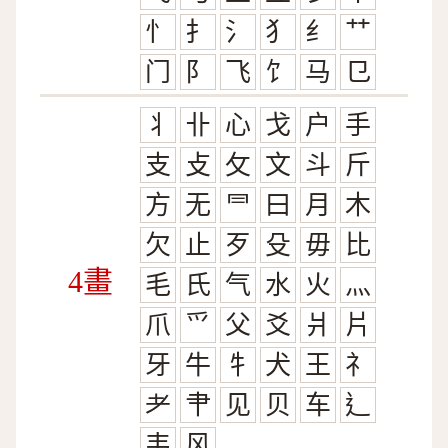
忄
扌
氵
犭
纟
艹
门
阝
飞
饣
马
㔾
丬
卝
心
戈
户
手
支
攴
攵
文
斗
斤
方
无
⺜
曰
月
木
欠
止
歹
殳
毋
比
4畫
毛
氏
气
水
火
灬
爪
爫
父
爻
爿
片
牙
牛
牜
犬
王
礻
耂
肀
见
贝
车
辶
韦
风