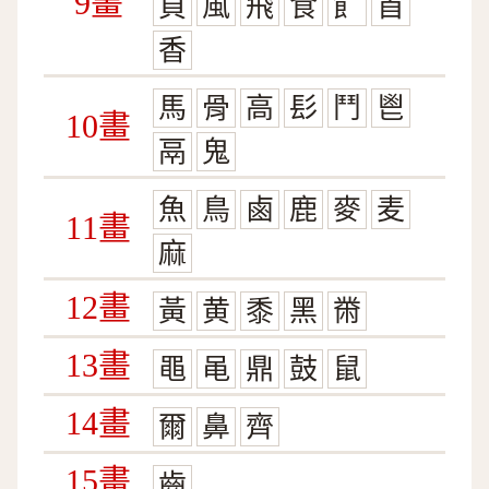
9畫
頁
風
飛
食
飠
首
香
馬
骨
高
髟
鬥
鬯
10畫
鬲
鬼
魚
鳥
鹵
鹿
麥
麦
11畫
麻
12畫
黃
黄
黍
黑
黹
13畫
黽
黾
鼎
鼓
鼠
14畫
爾
鼻
齊
15畫
齒