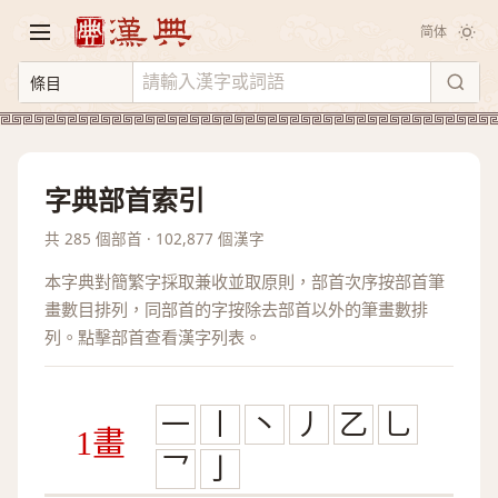
简体
字典部首索引
共 285 個部首 · 102,877 個漢字
本字典對簡繁字採取兼收並取原則，部首次序按部首筆
畫數目排列，同部首的字按除去部首以外的筆畫數排
列。點擊部首查看漢字列表。
一
丨
丶
丿
乙
乚
1畫
乛
亅