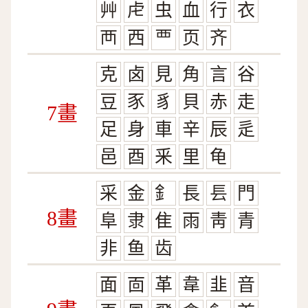
艸
虍
虫
血
行
衣
襾
西
覀
页
齐
克
卤
見
角
言
谷
豆
豕
豸
貝
赤
走
7畫
足
身
車
辛
辰
辵
邑
酉
釆
里
龟
采
金
釒
長
镸
門
8畫
阜
隶
隹
雨
靑
青
非
鱼
齿
面
靣
革
韋
韭
音