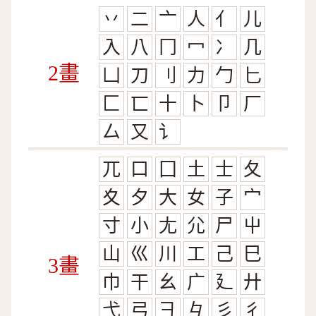
丷
二
亠
人
亻
儿
入
八
冂
冖
冫
几
2畫
凵
刀
刂
力
勹
匕
匚
匸
十
卜
卩
厂
厶
又
讠
兀
口
囗
土
士
夂
夊
夕
大
女
子
宀
寸
小
尢
尣
尸
屮
山
巛
川
工
己
巳
3畫
巾
干
幺
广
廴
廾
弋
弓
彐
彑
彡
彳