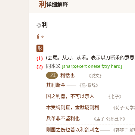
利
详细解释
利
◎
lì
形
(会意。从刀，从禾。表示以刀断禾的意思
同本义
[sharp;exert oneself;try hard]
书证
利铦也
——
《说文》
其利断金
——
《易·系辞》
国之利器，不可以示人
——
《老子》
木受绳则直，金就砺则利
——
《荀子·劝学
兵革非不坚利也
——
《孟子·公孙丑下》
则国之伤也若以利剑刺之
——
《韩非子·解