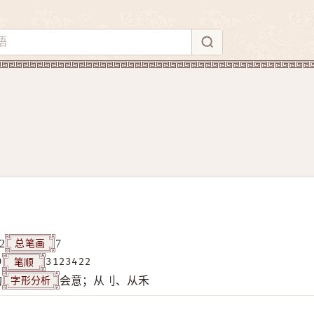
总笔画
2
7
笔顺
9
3123422
字形分析
构
会意；从刂、从禾