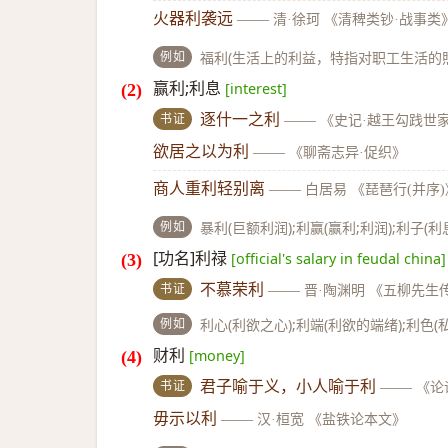
火器利袭远
——
清·徐珂 《清稗类钞·战事类
例如
福利(生活上的利益，特指对职工生活的照
赢利;利息
[interest]
书证
逐什一之利
——
《史记·越王勾践世
欲居之以为利
——
《聊斋志异·促织》
商人重利轻别离
——
白居易 《琵琶行(并序)
例如
暴利(巨额利润);利赢(赢利;利润);利子(利
[功名]利禄
[official's salary in feudal china]
书证
不慕荣利
——
晋·陶渊明 《五柳先生
例如
利心(利欲之心);利端(利欲的端绪);利色(
财利
[money]
书证
君子喻于义，小人喻于利
——
《论
毋示以利
——
汉·桓宽 《盐铁论本文》