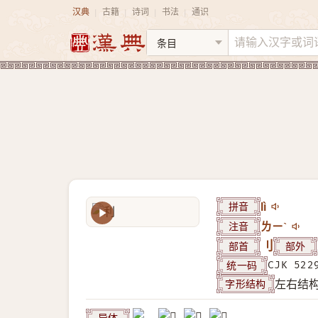
汉典
古籍
诗词
书法
通识
|
|
|
|
拼音
lì
注音
ㄌㄧˋ
部首
刂
部外
统一码
CJK 522
字形结构
左右结
异体