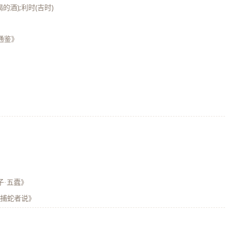
的酒);利时(吉时)
]
通鉴》
子·五蠹》
《捕蛇者说》