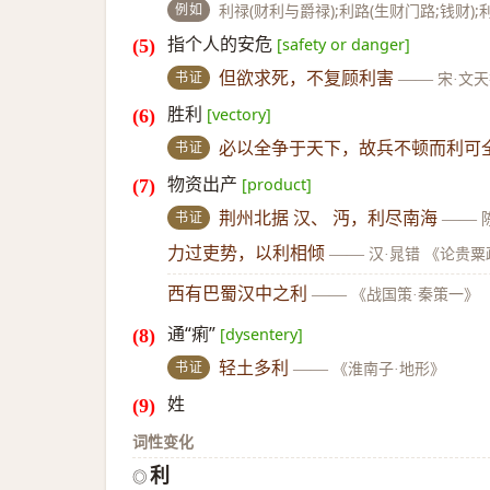
例如
利禄(财利与爵禄);利路(生财门路;钱财);
指个人的安危
[safety or danger]
书证
但欲求死，不复顾利害
——
宋·文
胜利
[vectory]
书证
必以全争于天下，故兵不顿而利可
物资出产
[product]
书证
荆州北据 汉、 沔，利尽南海
——
力过吏势，以利相倾
——
汉·晁错 《论贵粟
西有巴蜀汉中之利
——
《战国策·秦策一》
通“痢”
[dysentery]
书证
轻土多利
——
《淮南子·地形》
姓
词性变化
利
◎