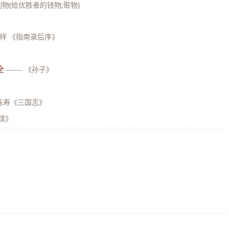
利物(给优胜者的钱物;赃物)
天祥 《指南录后序》
全
——
《孙子》
陈寿《三国志》
疏》