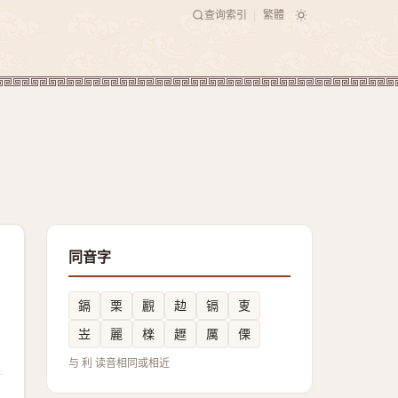
查询索引
繁體
|
同音字
鎘
栗
䚕
赲
镉
叓
岦
麗
檪
䟐
厲
傈
与 利 读音相同或相近