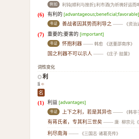
例如
利钝(顺利与挫折);利市酒(为祈祷好运而喝
有利的
[advantageous;beneficial;favorable
书证
善战者因其势而利导之
——
《资治
重要的;要害的
[important]
书证
怀抱利器
——
韩愈 《送董邵南序》
国之利器不可以示人
——
《庄子·胠箧》
词性变化
利
◎
lì
名
利益
[advantages]
书证
上下之利，若是其异也
——
《韩非
有蒋氏者，专其利三世矣
——
唐· 柳宗元
利尽南海
——
《三国志·诸葛亮传》