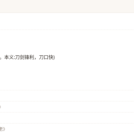
。本义:刀剑锋利，刀口快)
》
老》