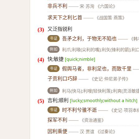
非兵不利
——
宋·苏洵 《六国论》
求天下之利匕首
——
《战国策·燕策》
又泛指锐利
书证
吾矛之利，于物无不陷也
——
《韩
例如
利爪;利喙(尖利的嘴);利矢(锋利的箭);
快;敏捷
[quick;nimble]
书证
假舆马者，非利足也，而致千里
—
子贡利口巧辞
——
《史记·仲尼弟子传》
例如
利马(快马);利嗖(轻快利落);利爽(灵活敏
吉利;顺利
[lucky;smoothly;without a hitch]
书证
时不利兮骓不逝
——
《史记·项羽本
探军不利
——
《资治通鉴》
因利乘便
——
汉·贾谊 《过秦论》