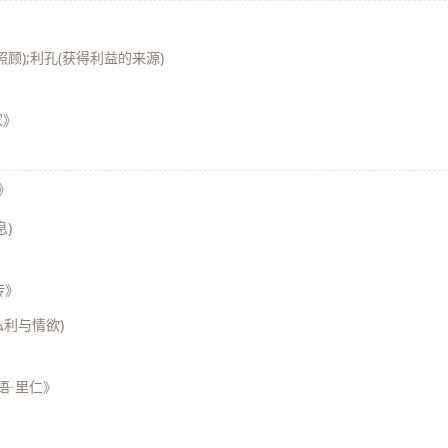
》
顾);利孔(获得利益的来源)
家》
》
息)
传》
私利与情欲)
语·里仁》