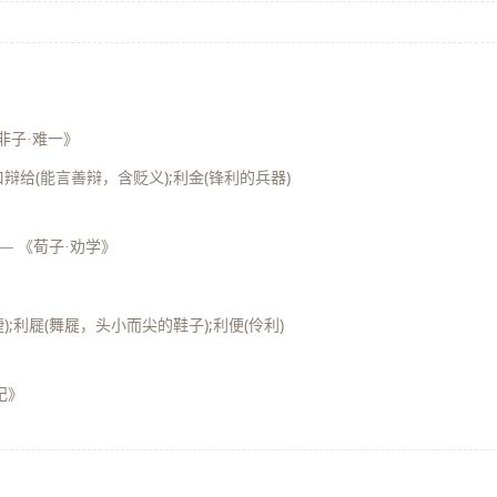
非子·难一》
利口辩给(能言善辩，含贬义);利金(锋利的兵器)
—
《荀子·劝学》
捷);利屣(舞屣，头小而尖的鞋子);利便(伶利)
纪》