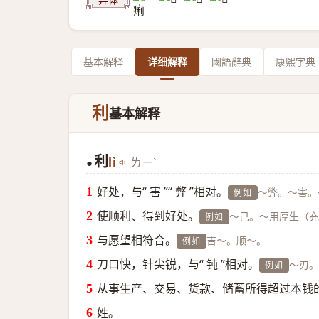
基本解释
详细解释
國語辭典
康熙字典
利
基本解释
利
lì
ㄌㄧˋ
●
好处，与“ 害 ”“ 弊 ”相对。
～弊。～害。
例如
使顺利、得到好处。
～己。～用厚生（充
例如
与愿望相符合。
吉～。顺～。
例如
刀口快，针尖锐，与“ 钝 ”相对。
～刃。
例如
从事生产、交易、货款、储蓄所得超过本钱
姓。