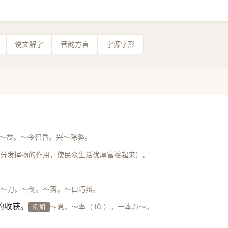
说文解字
音韵方言
字源字形
～益。～令智昏。兴～除弊。
分发挥物的作用，使民众生活优厚富裕起来）。
～刀。～剑。～落。～口巧辩。
的收获。
～息。～率（ lǜ ）。一本万～。
例如