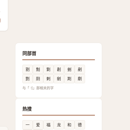
馈
同部首
割
劁
㔐
剨
剉
剷
㓻
㓹
剌
剜
剘
劘
与「刂」部相关的字
热搜
一
爱
福
龙
和
德