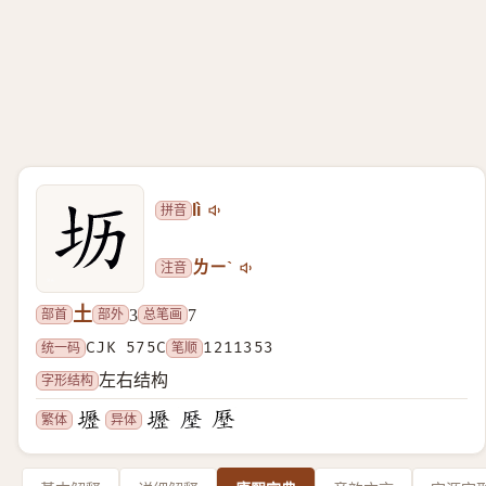
拼音
lì
注音
ㄌㄧˋ
土
部首
部外
总笔画
3
7
统一码
CJK 575C
笔顺
1211353
字形结构
左右结构
繁体
异体