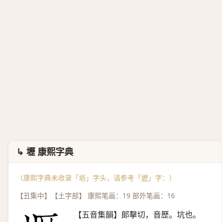
↳ 壢 康熙字典
（康熙字典未收录「坜」字头，请参考「
壢
」字：）
【丑集中】【土字部】 康熙笔画：19 部外笔画：16
【五音集韻】郞擊切，音歷。坑也。