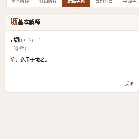
基本解释
详细解释
康熙字典
音韵方言
字源字
坜
基本解释
坜
lì
ㄌㄧˋ
●
（
壢）
坑。多用于地名。
反馈