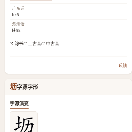
广东话
lik6
潮州话
lêh8
韵书
上古音
中古音
反馈
坜
字源字形
字源演变