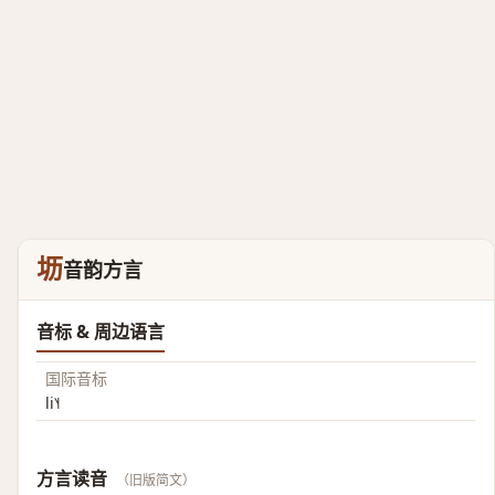
坜
音韵方言
音标 & 周边语言
国际音标
li˥˧
方言读音
（旧版简文）