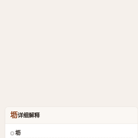
坜
详细解释
坜
◎