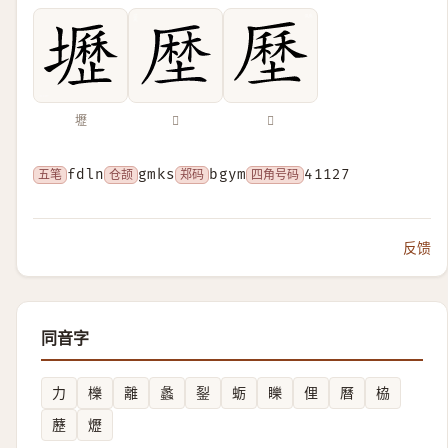
壢
𠪖
𡐰
五笔
fdln
仓颉
gmks
郑码
bgym
四角号码
41127
反馈
同音字
力
櫟
離
蠡
銐
蛎
䁻
俚
曆
栛
藶
爏