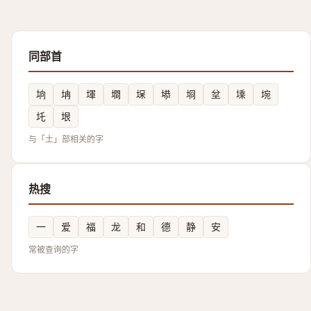
同部首
垧
㘱
堚
墹
㙅
塨
埛
坌
塖
埦
圫
垠
与「土」部相关的字
热搜
一
爱
福
龙
和
德
静
安
常被查询的字