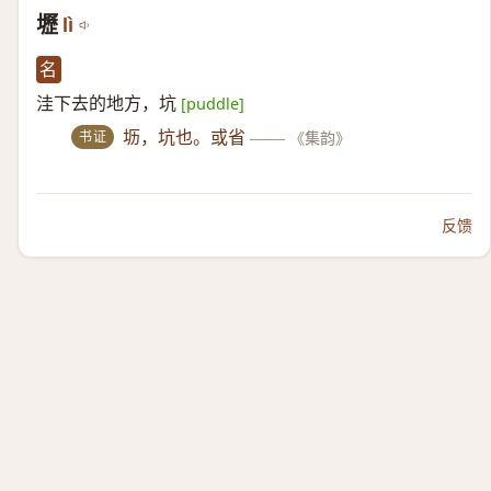
壢
lì
名
洼下去的地方，坑
[puddle]
书证
坜，坑也。或省
——
《集韵》
反馈