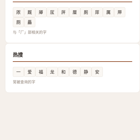
㕈
厩
厣
㕄
㕃
厘
厠
厞
厲
㕅
厕
厵
与「厂」部相关的字
热搜
一
爱
福
龙
和
德
静
安
常被查询的字