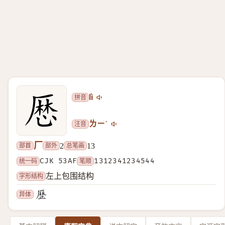
拼音
lì
注音
ㄌㄧˋ
厂
部首
部外
总笔画
2
13
统一码
CJK 53AF
笔顺
1312341234544
字形结构
左上包围结构
异体