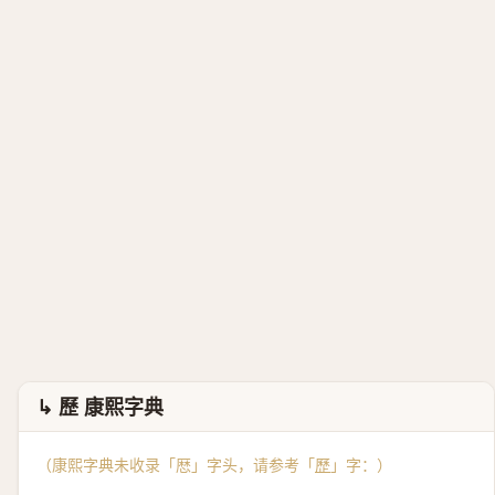
↳ 歷 康熙字典
（康熙字典未收录「厯」字头，请参考「
歷
」字：）