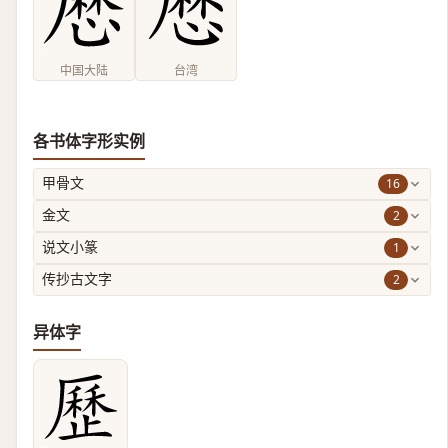
中国大陆
台湾
各书体字形实例
16
甲骨文
2
金文
1
说文小篆
2
传抄古文字
异体字