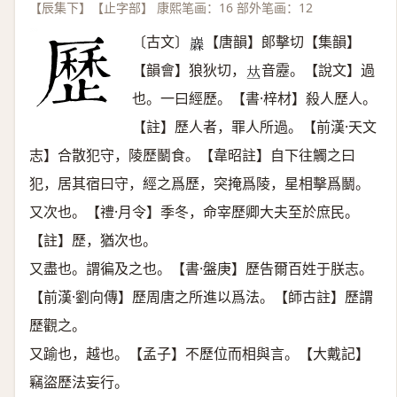
【辰集下】【止字部】 康熙笔画：16 部外笔画：12
〔古文〕
【唐韻】郞擊切【集韻】
𡿌
【韻會】狼狄切，
音靂。【說文】過
𠀤
也。一曰經歷。【書·梓材】殺人歷人。
【註】歷人者，罪人所過。【前漢·天文
志】合散犯守，陵歷鬭食。【韋昭註】自下往觸之曰
犯，居其宿曰守，經之爲歷，突掩爲陵，星相擊爲鬭。
又次也。【禮·月令】季冬，命宰歷卿大夫至於庶民。
【註】歷，猶次也。
又盡也。謂徧及之也。【書·盤庚】歷告爾百姓于朕志。
【前漢·劉向傳】歷周唐之所進以爲法。【師古註】歷謂
歷觀之。
又踰也，越也。【孟子】不歷位而相與言。【大戴記】
竊盜歷法妄行。