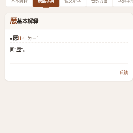
基本解释
康熙字典
说文解字
音韵方言
字源字
厯
基本解释
厯
lì
ㄌㄧˋ
●
同“
歴
”。
反馈