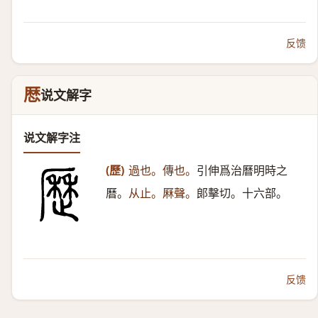
反馈
厯
说文解字
说文解字注
(歷)
過也。傳也。
引伸爲治曆明時之
曆。
从止。厤聲。
郞擊切。十六部。
反馈