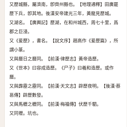
又歷城縣，屬濟南，卽齊州縣也。【地理通釋】田廣罷
歷下兵，卽其地。後漢安帝建光三年，黃龍見歷城。
又湖名。【廣輿記】歷湖，在和州城西，周七十里，爲
郡之巨浸。
又《爰歷》，書名。【說文序】趙高作《爰歷篇》，所
謂小篆。
又與曆日之曆同。【前漢·律歷志】黃帝造歷。
又《世本》曰容成造歷。《尸子》曰羲和造歷。或作
曆。
又與霹靂之靂同。【前漢·天文志】辟歷夜明。【後漢·蔡
邕傳】辟歷數發。
又與馬櫪之櫪同。【前漢·梅福傳】伏歷千駟。
又同壢。坑也。