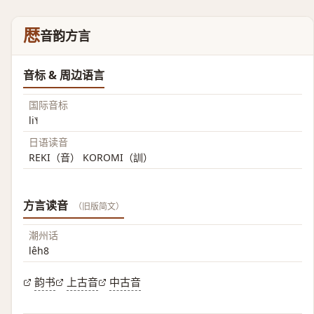
厯
音韵方言
音标 & 周边语言
国际音标
li˥˧
日语读音
REKI（音） KOROMI（訓）
方言读音
（旧版简文）
潮州话
lêh8
韵书
上古音
中古音