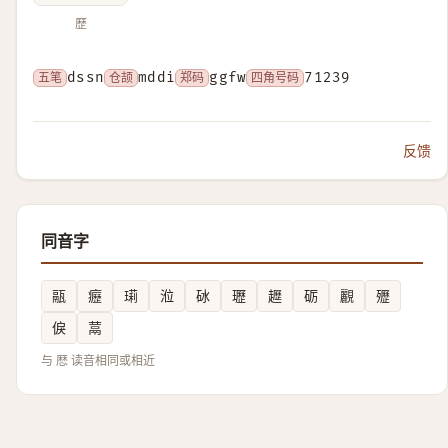
歷
五笔
dssn
仓颉
mddi
郑码
ggfw
四角号码
71239
反馈
同音字
䰛
癧
㻳
涖
砅
瓑
䟐
砺
䚕
㱹
㑦
蒚
与 厯 读音相同或相近