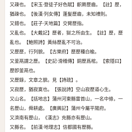
又疎也。【宋玉·登徒子好色賦】齞脣歷齒。【註】歷，
猶疎也。【後漢·列女傳】蓬髮歷齒，未知禮則。
又錯也。【莊子·天地篇】交臂歷指。
又亂也。【大戴記】歷者，獄之所由生。【註】歷，歷
亂也。【鮑照詩】黃絲歷亂不可治。
又歷歷，行列貌。【古樂府】歷歷種白楡。
又釜鬲謂之歷。【史記·滑稽傳】銅歷爲棺。【索隱曰】
歷卽釜鬲也。
又歷錄，文章之貌。見【詩疏】。
又寂歷，猶寂寞也。【張說詩】空山寂歷道心生。
又山名。【括地志】蒲州河東縣雷首山，一名中條，一
名歷山，舜耕處。【廣輿記】蒲州今屬平陽府。
又濟南有歷山，《漢志》充縣亦有歷山。
又縣名。【前漢·地理志】信都國有歷縣。