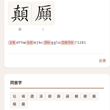
顛
𠫉
五笔
dfhw
仓颉
mjbc
郑码
gglo
四角号码
71281
反馈
同音字
佔
嵮
䟍
滇
颠
巔
巓
攧
顛
癲
槙
癫