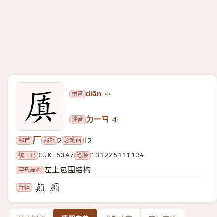
拼音
diān
注音
ㄉㄧㄢ
厂
部首
部外
总笔画
2
12
统一码
CJK 53A7
笔顺
131225111134
字形结构
左上包围结构
异体