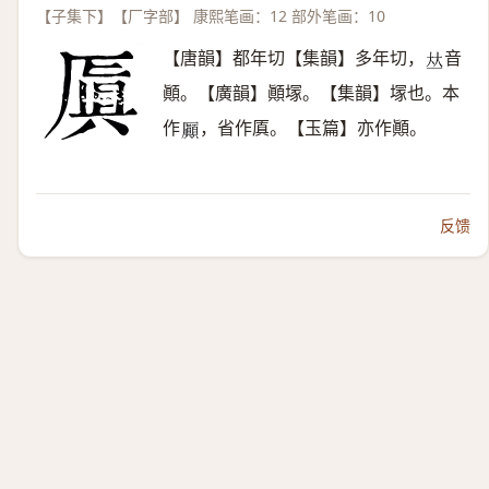
【子集下】【厂字部】 康熙笔画：12 部外笔画：10
【唐韻】都年切【集韻】多年切，
音
𠀤
顚。【廣韻】顚塜。【集韻】塜也。本
作
，省作厧。【玉篇】亦作顚。
𠫉
反馈