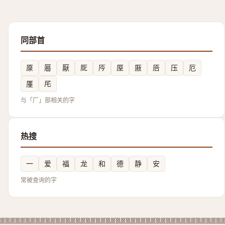
同部首
厡
厬
厭
厑
㕂
厔
厫
㕉
压
厄
厪
厇
与「厂」部相关的字
热搜
一
爱
福
龙
和
德
静
安
常被查询的字