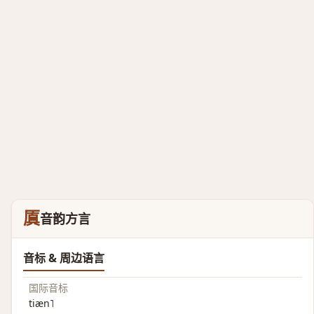
厧
音韵方言
音标 & 周边语言
国际音标
tiæn˥