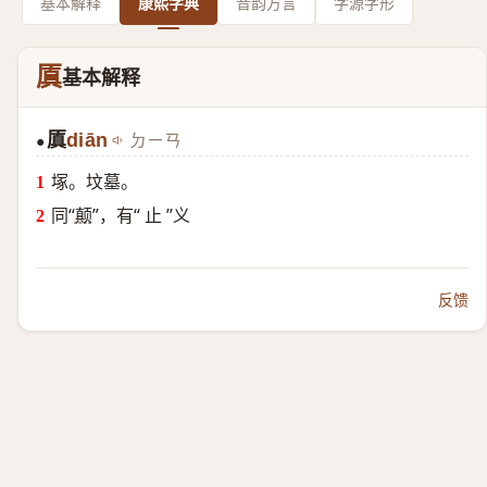
基本解释
康熙字典
音韵方言
字源字形
厧
基本解释
厧
diān
ㄉㄧㄢ
●
塚。坟墓。
同“
颠
”，有“ 止 ”义
反馈