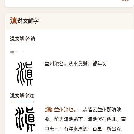
滇
说文解字
说文解字·滇
卷十一
益州池名。从水眞聲。都年切
说文解字注
(滇)
益州池也。
二志皆云益州郡滇池
縣。前志滇池縣下：滇池澤在西北。南
中志曰：有澤水周迴二百里，所出深