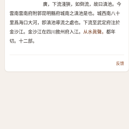
廣，下流淺狹，如倒流，故曰滇池。今
雲南雲南府附郭昆明縣府城南之滇池是也。城西南八十
里爲海口大河，卽滇池導流之處也。下流至武定府注於
金沙江。金沙江在四川敘州府入江。
从水眞聲。
都年
切。十二部。
反馈