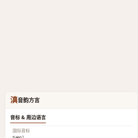
滇
音韵方言
音标 & 周边语言
国际音标
tiæn˥