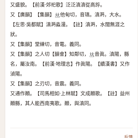
又盛貌。【前漢·郊祀歌】泛泛滇滇從高斿。
又【廣韻】【集韻】
他甸切，音瑱。滇㴐，大水。
𠀤
【左思·吳都賦】滇㴐淼漫。【註】滇㴐，水闊無涯之
狀。
又【集韻】堂練切，音電。義同。
又【集韻】之人切【韻會】知鄰切，
音眞。滇陽，縣
𠀤
名，屬汝南。【前漢·地理志】作眞陽。【續漢書】又作
湞陽。
又【集韻】之刃切，音震。義同。
又通作顚。【司馬相如·上林賦】文成顚歌。【註】益州
顚縣，其人能西南夷歌。顚，與滇同。
反馈