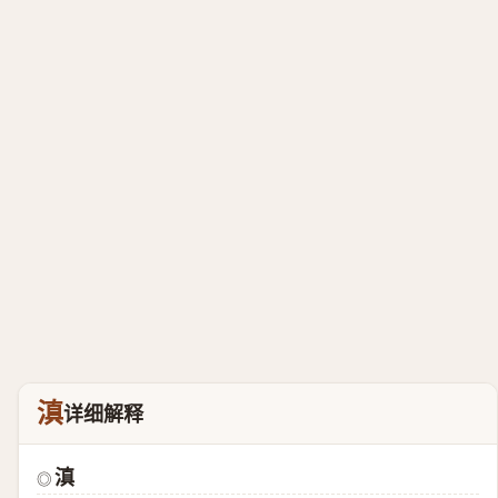
滇
详细解释
滇
◎