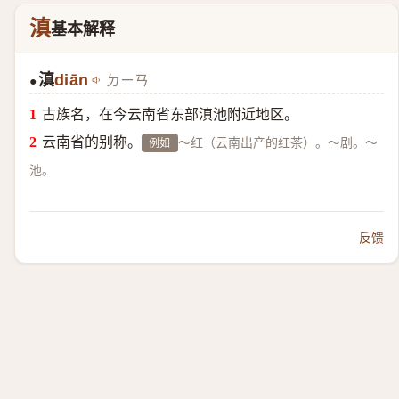
滇
基本解释
滇
diān
ㄉㄧㄢ
●
古族名，在今云南省东部滇池附近地区。
云南省的别称。
～红（云南出产的红茶）。～剧。～
例如
池。
反馈