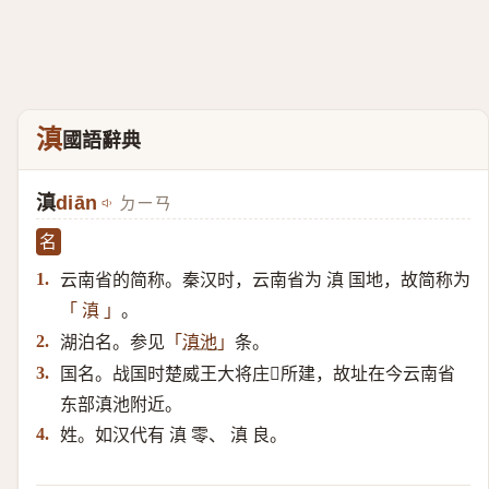
滇
國語辭典
滇
diān
ㄉㄧㄢ
名
云南省的简称。秦汉时，云南省为 滇 国地，故简称为
1.
。
「 滇 」
湖泊名。参见
条。
2.
「
滇池
」
国名。战国时楚威王大将庄𫏋所建，故址在今云南省
3.
东部滇池附近。
姓。如汉代有 滇 零、 滇 良。
4.