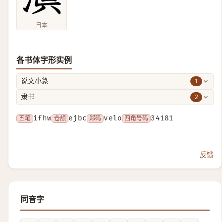
日本
各书体字形实例
1
说文小篆
2
隶书
五笔
ifhw
仓颉
ejbc
郑码
velo
四角号码
34181
反馈
同音字