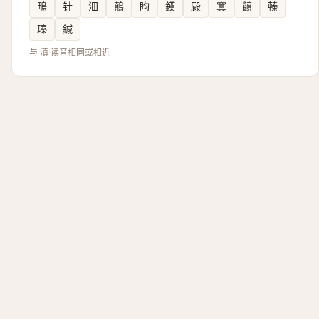
鴫
针
沺
鷏
盷
䥖
㲀
窴
齻
轃
瑧
鍼
与 滇 读音相同或相近