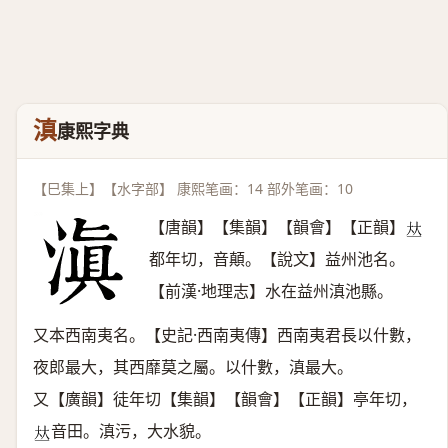
滇
康熙字典
【巳集上】【水字部】 康熙笔画：14 部外笔画：10
【唐韻】【集韻】【韻會】【正韻】
𠀤
都年切，音顛。【說文】益州池名。
【前漢·地理志】水在益州滇池縣。
又本西南夷名。【史記·西南夷傳】西南夷君長以什數，
夜郎最大，其西靡莫之屬。以什數，滇最大。
又【廣韻】徒年切【集韻】【韻會】【正韻】亭年切，
音田。滇污，大水貌。
𠀤