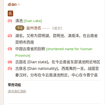
diān
名
滇池
[Dian Lake]
书证
益州池名
——
《说文》
湖名。又称为昆明湖、昆明池、滇南泽。在云南省
昆明市西南
中国云南省的别称
[shortened name for Yunnan
Province]
古国名 [Dian state]。在今云南省东部滇池附近地区
古族名 [Dian nationality]。西南夷的一支。战国至
秦汉时，分布在今云南滇池附近，中心在今晋宁县
常用词组
滇池
滇红
滇剧