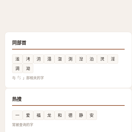
同部首
㴵
洘
㳉
溻
㳷
渕
湼
泊
滼
淫
淍
泑
与「氵」部相关的字
热搜
一
爱
福
龙
和
德
静
安
常被查询的字