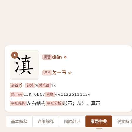
拼音
diān
注音
ㄉㄧㄢ
氵
部首
部外
总笔画
3
13
统一码
CJK 6EC7
笔顺
4411225111134
字形结构
字形分析
左右结构
形声；从氵、真声
基本解释
详细解释
國語辭典
康熙字典
说文解