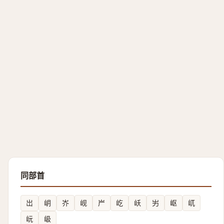
同部首
岀
岄
岕
岘
屵
屹
岆
屴
岖
屼
岏
岋