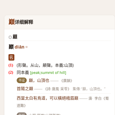
巔
详细解释
巔
◎
巓
diān
名
(形聲。从山，顛聲。本義:山頂)
同本義
[peak;summit of hill]
书证
巔，山頂也
——
《廣韻》
首陽之巔
——
《詩·唐風·采苓》
集傳:“巔，山頂也。”
西當太白有鳥道，可以橫絕峨眉巔
——
唐· 李白《蜀
道難》