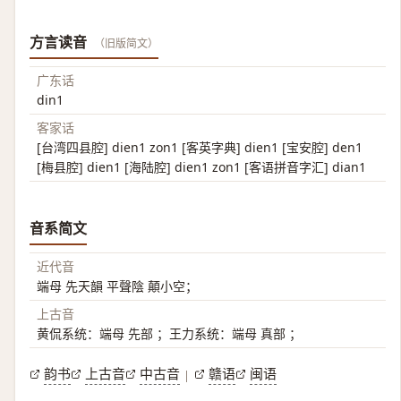
方言读音
（旧版简文）
广东话
din1
客家话
[台湾四县腔] dien1 zon1 [客英字典] dien1 [宝安腔] den1
[梅县腔] dien1 [海陆腔] dien1 zon1 [客语拼音字汇] dian1
音系简文
近代音
端母 先天韻 平聲陰 顛小空；
上古音
黄侃系统：端母 先部 ；王力系统：端母 真部 ；
韵书
上古音
中古音
赣语
闽语
|