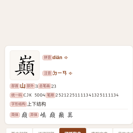
拼音
diān
注音
ㄉㄧㄢ
山
部首
部外
总笔画
3
23
统一码
CJK 5DD4
笔顺
25212251111341325111134
字形结构
上下结构
简体
异体