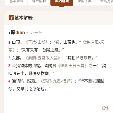
基本解释
详细解释
國語辭典
康熙字典
音韵方
巔
基本解释
巔
diān
ㄉㄧㄢ
●
山顶。
：“巔，山頂也。”
《玉篇•山部》
《詩•唐風•釆
：“釆苓釆苓，首陽之巔。”
苓》
头部。
：“其動掉眩巔疾。”
《素問•五常政大論》
泛指物体的顶端。晋陶潛
之一：“狗
《歸園田居五首》
吠深巷中，鷄鳴桑樹巔。”
通“顛”。殒落。
：“行不羣以巔越
《楚辭•九章•惜誦》
兮，又衆兆之所咍也。”
反馈