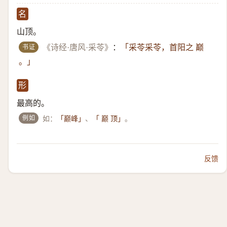
名
山顶。
书证
《诗经·唐风·采苓》
：
「采苓采苓，首阳之 巅
。」
形
最高的。
例如
如：
、
。
「巅峰」
「 巅 顶」
反馈