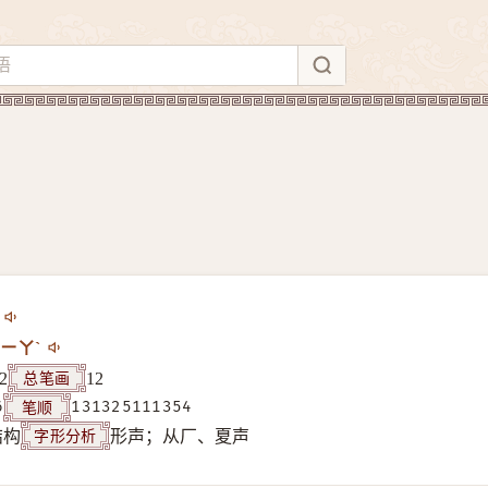
ㄧㄚˋ
总笔画
2
12
笔顺
6
131325111354
字形分析
结构
形声；从厂、夏声