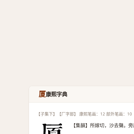
厦
康熙字典
【子集下】【厂字部】 康熙笔画：12 部外笔画：10
【集韻】所嫁切，沙去聲。旁