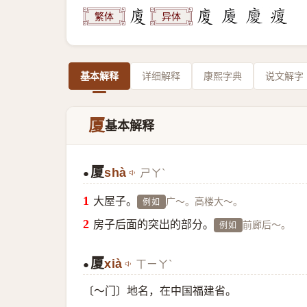
繁体
异体
基本解释
详细解释
康熙字典
说文解字
厦
基本解释
厦
shà
ㄕㄚˋ
●
大屋子。
广～。高楼大～。
例如
房子后面的突出的部分。
前廊后～。
例如
厦
xià
ㄒㄧㄚˋ
●
〔～门〕地名，在中国福建省。