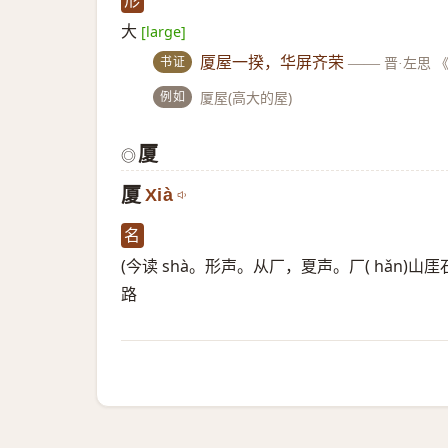
形
大
[large]
书证
厦屋一揆，华屏齐荣
——
晋·左思 
例如
厦屋(高大的屋)
厦
◎
厦
Xià
名
(今读 shà。形声。从厂，夏声。厂( hǎn)山厓石穴
路