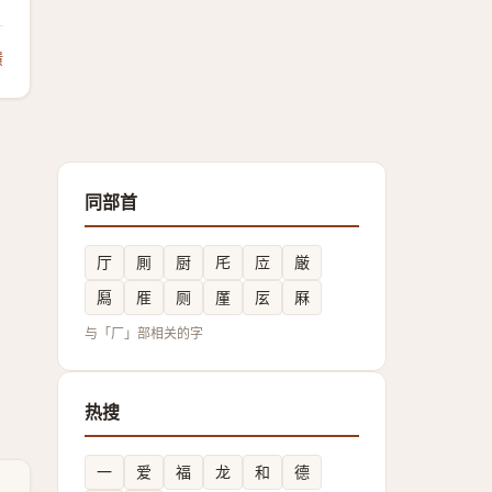
馈
同部首
厅
厠
厨
厇
㕇
厳
㕐
㕍
厕
厪
㕄
厤
与「厂」部相关的字
热搜
一
爱
福
龙
和
德