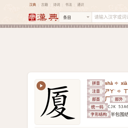
汉典
古籍
诗词
书法
通识
|
|
|
|
拼音
shà
xià
注音
ㄕㄚˋ
ㄒ
部首
厂
部外
统一码
CJK 53A
字形结构
半包围