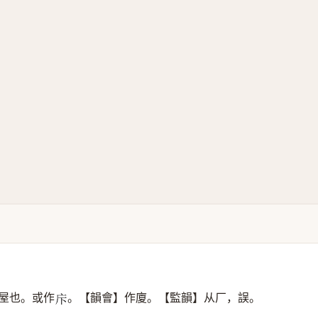
屋也。或作
。【韻會】作廈。【監韻】从厂，誤。
𢇗