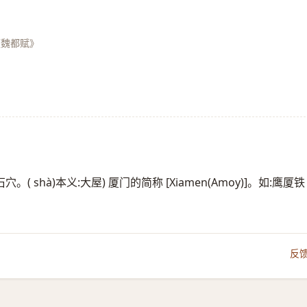
《魏都赋》
。( shà)本义:大屋) 厦门的简称 [Xiamen(Amoy)]。如:鹰厦铁
反