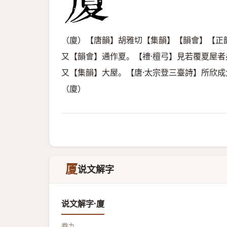
（廈）【唐韻】胡雅切【集韻】【韻會】【正
又【韻會】通作夏。【禮·檀弓】見若覆夏屋
又【集韻】大屋。【唐·太宗登三臺詩】所欣成
（廈）
厦
说文解字
说文解字·廈
卷九