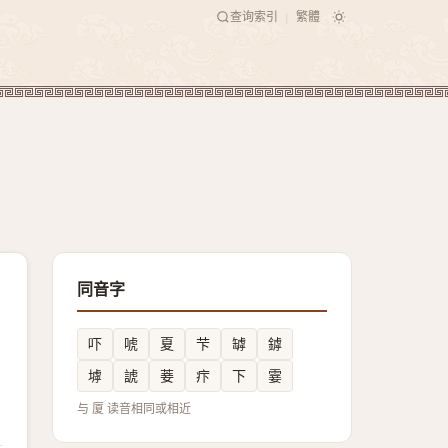
查询索引
繁體
|
同音字
吓
唬
夏
芐
罅
鏬
㙤
諕
菨
疜
下
霎
与 厦 读音相同或相近