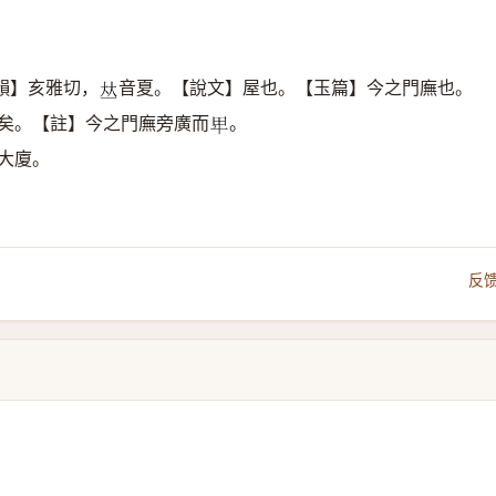
韻】亥雅切，
音夏。【說文】屋也。【玉篇】今之門廡也。
𠀤
者矣。【註】今之門廡旁廣而
。
𤰞
大廈。
反