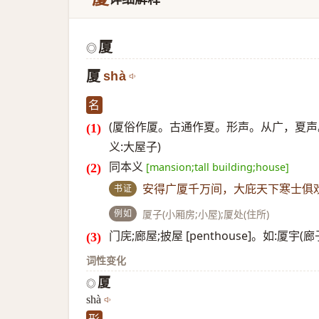
厦
◎
厦
shà
名
(厦俗作厦。古通作夏。形声。从广，夏声。广
义:大屋子)
同本义
[mansion;tall building;house]
书证
安得广厦千万间，大庇天下寒士俱
例如
厦子(小厢房;小屋);厦处(住所)
门庑;廊屋;披屋 [penthouse]。如:厦宇
词性变化
厦
◎
shà