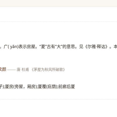
( yǎn)表示房屋。“夏”古有“大”的意思。见《尔雅·释诂》。
欢颜
——
唐·杜甫 《茅屋为秋风所破歌》
(廊子);厦房(旁屋，厢房);厦覆(庇荫);前廊后厦