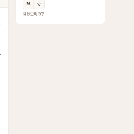
静
安
常被查询的字
本