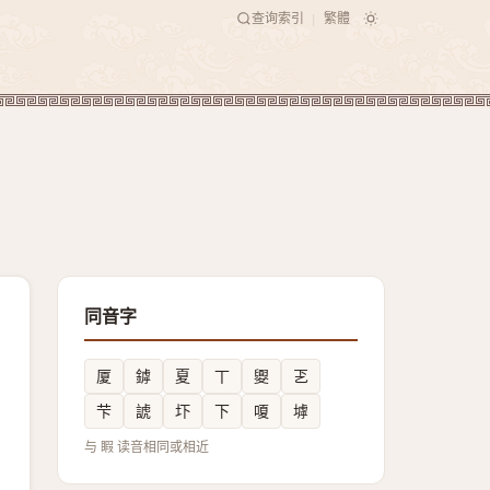
查询索引
繁體
|
同音字
厦
鏬
夏
丅
夓
乤
芐
諕
圷
下
嗄
㙤
与 睱 读音相同或相近