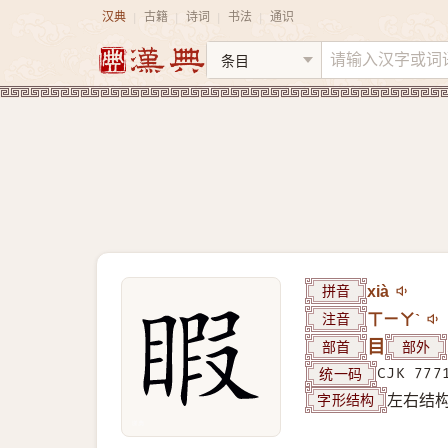
汉典
古籍
诗词
书法
通识
|
|
|
|
拼音
xià
注音
ㄒㄧㄚˋ
部首
目
部外
统一码
CJK 777
字形结构
左右结