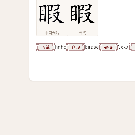
中国大陆
台湾
五笔
仓颉
郑码
hnhc
burse
lxxx