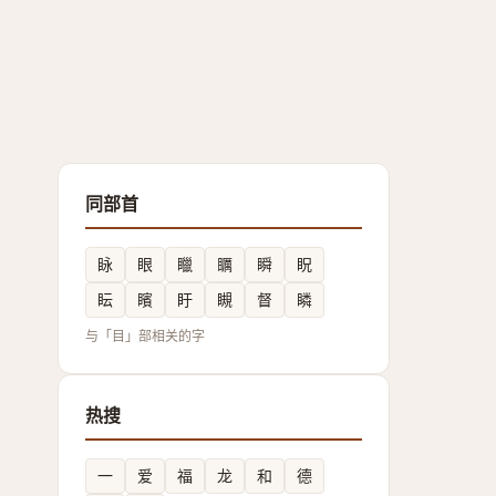
同部首
眿
眼
䁽
矋
瞬
眖
眃
矉
盱
瞡
督
瞵
与「目」部相关的字
热搜
一
爱
福
龙
和
德