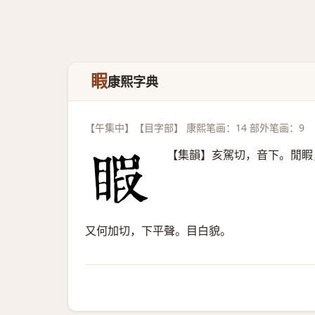
睱
康熙字典
【午集中】【目字部】 康熙笔画：14 部外笔画：9
【集韻】亥駕切，音下。閒睱
又何加切，下平聲。目白貌。