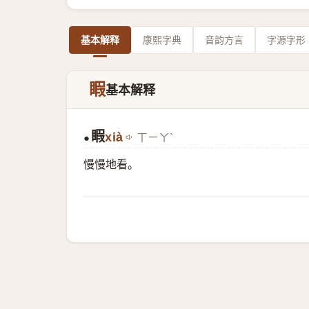
基本解释
康熙字典
音韵方言
字源字形
睱
基本解释
睱
xià
ㄒㄧㄚˋ
●
慢慢地看。