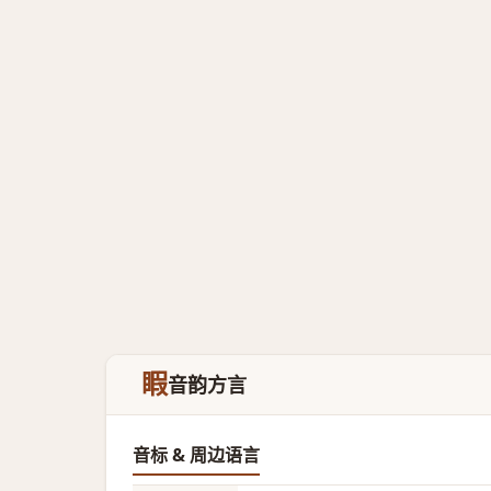
睱
音韵方言
音标 & 周边语言