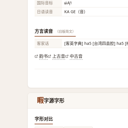
国际音标
ɕiĄ˥˧
日语读音
KA GE（音）
方言读音
（旧版简文）
客家话
[客英字典] ha5 [台湾四县腔] ha5 [
韵书
上古音
中古音
睱
字源字形
字形对比