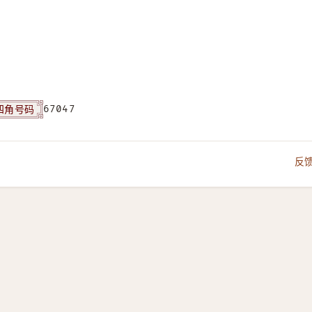
四角号码
67047
反