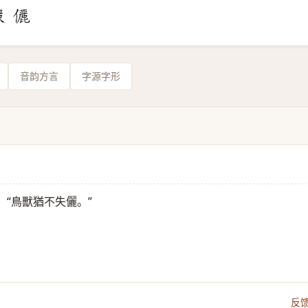
音韵方言
字源字形
：“鳥獸猶不失儷。”
。
反