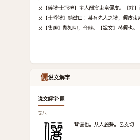
又【儀禮·士冠禮】主人酬賔束帛儷皮。【註
又【士昏禮】納徵曰：某有先人之禮，儷皮束
又【集韻】鄰知切，音離。【說文】棽儷也。
儷
说文解字
说文解字·儷
卷八
棽儷也。从人麗聲。呂支切