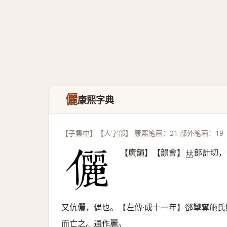
儷
康熙字典
【子集中】【人字部】 康熙笔画：21 部外笔画：19
【廣韻】【韻會】
郞計切，
𠀤
又伉儷，偶也。【左傳·成十一年】郤犫奪施
而亡之。通作麗。