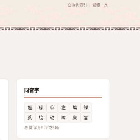
查询索引
繁體
|
同音字
讈
䃯
㑦
癧
䗶
觻
䓞
蛠
砺
㕸
麜
詈
与 儷 读音相同或相近