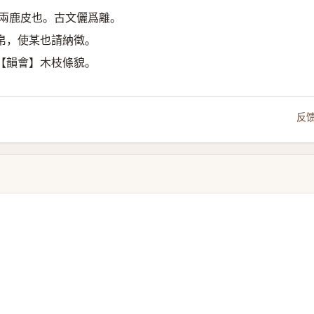
】兩鹿皮也。古文儷爲離。
帛，使某也請納徵。
【韻會】木枝條貌。
反