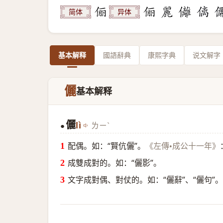
简体
异体
基本解释
國語辭典
康熙字典
说文解字
儷
基本解释
儷
lì
ㄌㄧˋ
●
配偶。如：“賢伉儷”。
《左傳•成公十一年》
成雙成對的。如：“儷影”。
文字成對偶、對仗的。如：“儷辭”、“儷句”