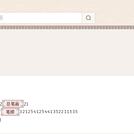
总笔画
2
21
笔顺
7
321254125441352211535
构