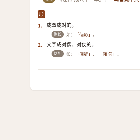
形
成双成对的。
1.
例如
如：
。
「俪影」
文字成对偶、对仗的。
2.
例如
如：
、
。
「俪辞」
「 俪 句」