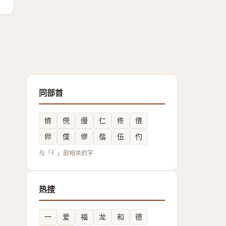
同部首
儕
㒌
僈
仁
佟
偎
侭
偞
傪
偕
伍
仢
与「亻」部相关的字
热搜
一
爱
福
龙
和
德