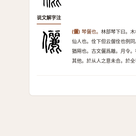
说文解字注
(儷)
棽儷也。
林部棽下曰。木
仙人也。佺下但云偓佺也例同
猶㒳也。古文儷爲離。月令。
其他。於从人之意未合。於全