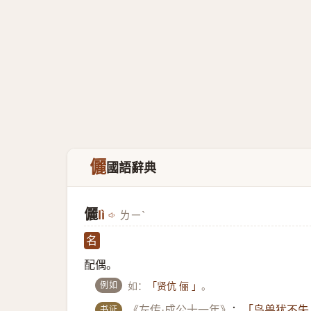
儷
國語辭典
儷
lì
ㄌㄧˋ
名
配偶。
例如
如：
。
「贤伉 俪 」
书证
《左传·成公十一年》
：
「鸟兽犹不失 