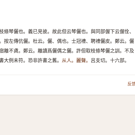
枝條棽儷也。義已見彼。故此但云棽儷也。與同部偓下云偓佺、
。按左傳伉儷。杜云。儷、偶也。士冠禮、聘禮儷皮。鄭云。儷
宿離不貣。鄭云。離讀爲儷偶之儷。許但取枝條棽儷之訓。不及
書大例未符。恐非許書之舊。
从人。麗聲。
呂支切。十六部。
反