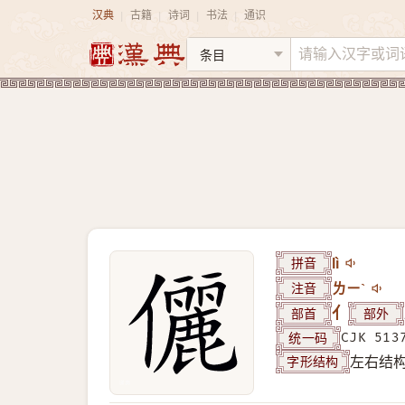
汉典
古籍
诗词
书法
通识
|
|
|
|
拼音
lì
注音
ㄌㄧˋ
部首
亻
部外
统一码
CJK 513
字形结构
左右结