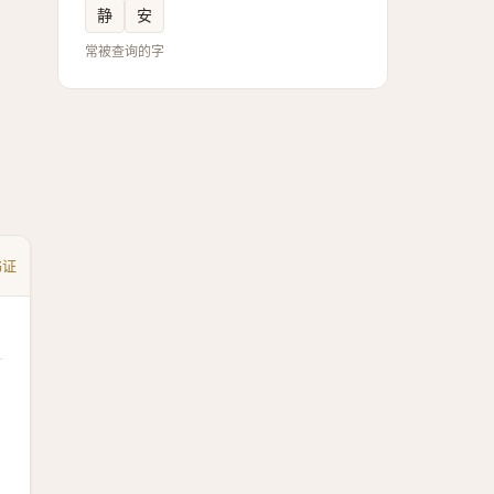
静
安
常被查询的字
书证