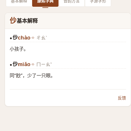
基本解释
康熙字典
音韵方言
字源字形
仯
基本解释
仯
chào
ㄔㄠˋ
●
小孩子。
仯
miǎo
ㄇㄧㄠˇ
●
同“
眇
”，少了一只眼。
反馈