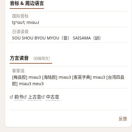
音标 & 周边语言
国际音标
tʂʰɑu˥˧; miɑu˨˩˦
日语读音
SOU SHOU BYOU MYOU（音） SAISAMA（訓）
方言读音
（旧版简文）
客家话
[梅县腔] miau3 [海陆腔] miau3 [客英字典] miau3 [台湾四县
腔] miau3 meu3
韵书
上古音
中古音
反馈