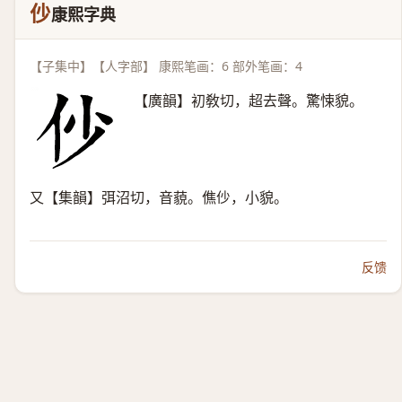
仯
康熙字典
【子集中】【人字部】 康熙笔画：6 部外笔画：4
【廣韻】初敎切，超去聲。驚悚貌。
又【集韻】弭沼切，音藐。僬仯，小貌。
反馈