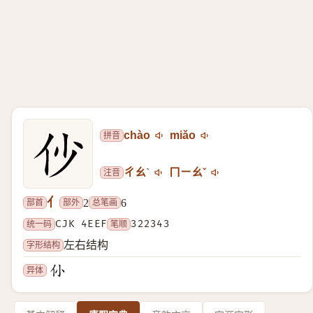
拼音
chào
miǎo
注音
ㄔㄠˋ
ㄇㄧㄠˇ
亻
部首
部外
总笔画
2
6
统一码
CJK 4EEF
笔顺
322343
字形结构
左右结构
异体