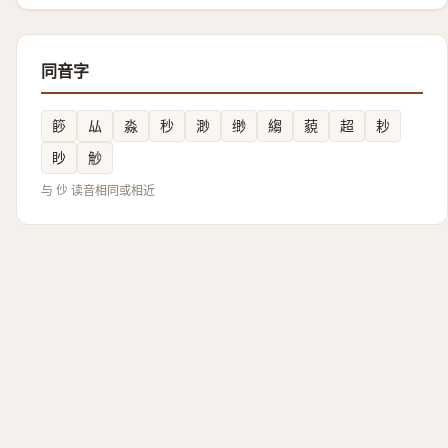
同音字
篎
厸
淼
秒
渺
缈
縐
藐
超
耖
眇
觘
与 仯 读音相同或相近