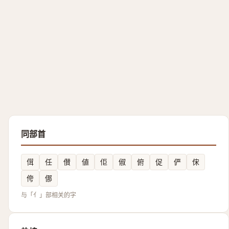
同部首
傇
任
儧
値
佢
俶
俯
促
俨
俕
侉
㑚
与「亻」部相关的字