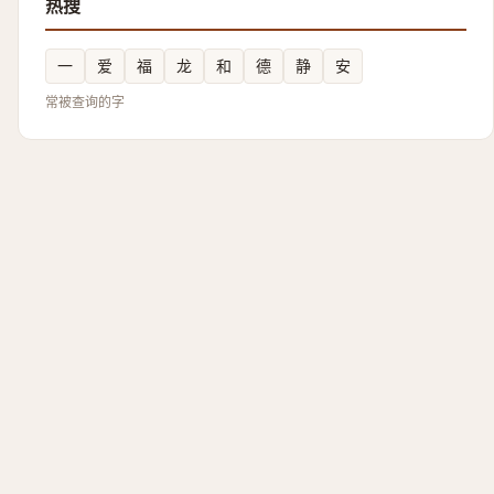
热搜
一
爱
福
龙
和
德
静
安
常被查询的字