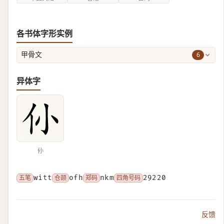
各书体字形实例
6
甲骨文
异体字
仦
五笔
witt
仓颉
ofh
郑码
nkm
四角号码
29220
反馈