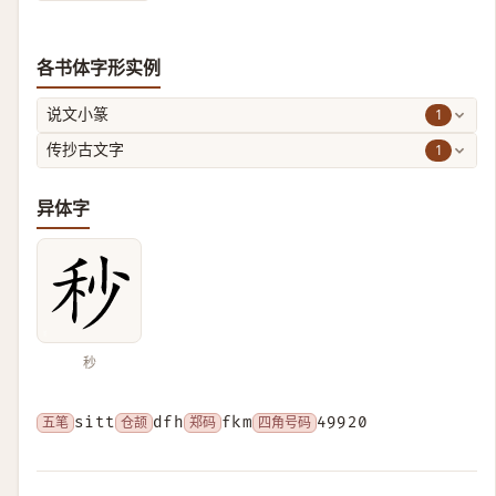
各书体字形实例
1
说文小篆
1
传抄古文字
异体字
秒
五笔
sitt
仓颉
dfh
郑码
fkm
四角号码
49920