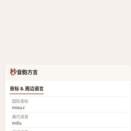
杪
音韵方言
音标 & 周边语言
国际音标
miɑu˨˩˦
唐代读音
miɛ̌u