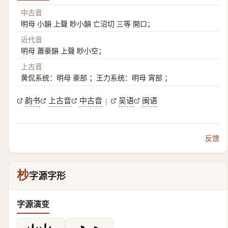
中古音
明母 小韻 上聲 眇小韻 亡沼切 三等 開口；
近代音
明母 蕭豪韻 上聲 眇小空；
上古音
黄侃系统：明母 豪部 ；王力系统：明母 宵部 ；
韵书
上古音
中古音
吴语
闽语
|
反馈
杪
字源字形
字源演变