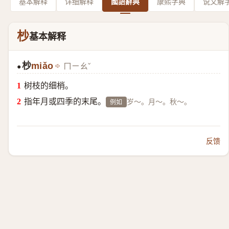
基本解释
详细解释
國語辭典
康熙字典
说文解
杪
基本解释
杪
miǎo
ㄇㄧㄠˇ
●
树枝的细梢。
指年月或四季的末尾。
岁～。月～。秋～。
例如
反馈