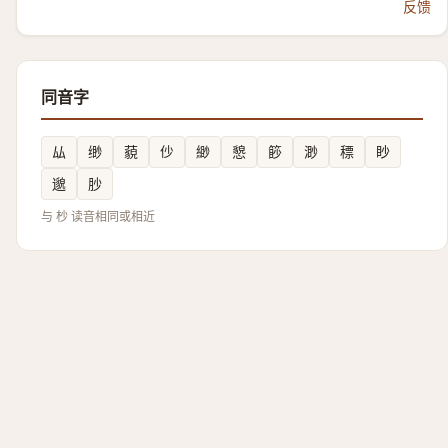
反馈
同音字
厸
缈
藐
仯
緲
㦝
篎
渺
䅺
眇
邈
䏚
与 杪 读音相同或相近