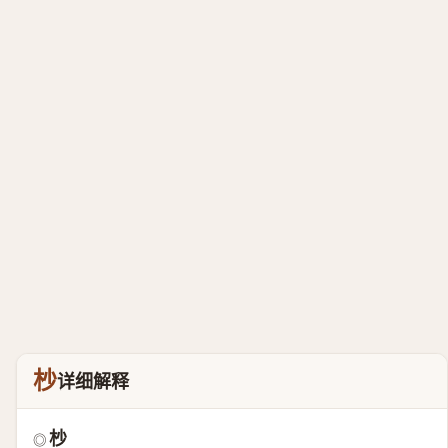
杪
详细解释
杪
◎