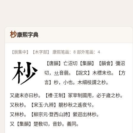
杪
康熙字典
【辰集中】【木字部】 康熙笔画：8 部外笔画：4
【唐韻】亡沼切【集韻】【韻會】彌沼
切，
音藐。【說文】木標末也。【方
𠀤
言】杪，小也。木細枝謂之杪。
又歲末亦曰杪。【禮·王制】冢宰制國用，必于歲之杪。
又秋杪。【宋玉·九辨】靚杪秋之遙夜兮。
又林杪。【柳宗元·登西山詩】縈迴出林杪。
又【集韻】楚敎切，音鈔。義同。