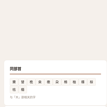
同部首
櫫
榃
桅
桒
櫢
朶
樤
柚
櫀
柡
桔
㰃
与「木」部相关的字