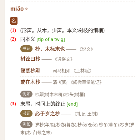
miǎo
名
(形声。从木，少声。本义:树枝的细梢)
同本义
[tip of a twig]
书证
杪，木标末也
——
《说文》
树锋曰杪
——
《通俗文》
偃蹇杪颠
——
司马相如 《上林赋》
或在木杪
——
清·纪昀 《阅微草堂笔记》
例如
杪颠(树木末梢);杪头(树梢)
末尾，时间上的终止
[end]
书证
必于岁之杪
——
《礼记·王制》
例如
岁杪(年尾);杪春(暮春);杪秋(晚秋);杪冬(暮冬);杪岁(岁
末);杪节(候之末)