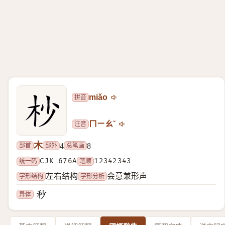
拼音
miǎo
注音
ㄇㄧㄠˇ
木
部首
部外
总笔画
4
8
统一码
CJK 676A
笔顺
12342343
字形结构
字形分析
左右结构
会意兼形声
异体