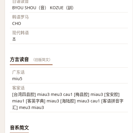
日语读音
BYOU SHOU（音） KOZUE（訓）
韩语罗马
CHO
现代韩语
초
方言读音
（旧版简文）
广东话
miu5
客家话
[台湾四县腔] miau3 meu3 cau1 [梅县腔] miau3 [宝安腔]
miau1 [客英字典] miau3 [海陆腔] miau3 cau1 [客语拼音字
汇] meu3 miau3
音系简文