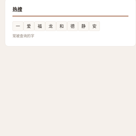
热搜
一
爱
福
龙
和
德
静
安
常被查询的字