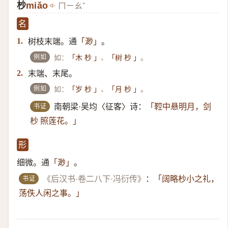
杪
miǎo
ㄇㄧㄠˇ
名
树枝末端。通
。
1.
「渺」
例如
如：
、
。
「木 杪 」
「树 杪 」
末端、末尾。
2.
例如
如：
、
。
「岁 杪 」
「月 杪 」
书证
南朝梁·吴均〈征客〉诗：
「鞚中悬明月，剑
杪 照莲花。」
形
细微。通
。
「渺」
书证
《后汉书·卷二八下·冯衍传》
：
「阔略杪小之礼，
荡佚人闲之事。」