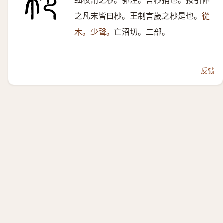
细枝謂之杪。郭注。言杪捎也。按引伸
之凡末皆曰杪。王制言歲之杪是也。
從
木。少聲。
亡沼切。二部。
反馈