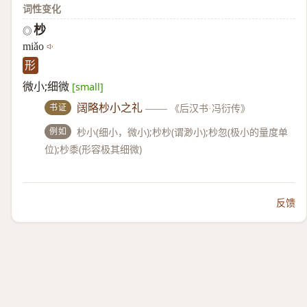
词性变化
杪
◎
miǎo
形
微小;细微
[small]
书证
阔略杪小之礼
——
《后汉书·冯衍传》
例如
杪小(细小，微小);杪杪(谓渺小);杪忽(极小的量度单
位);杪黍(形容极其细微)
反馈