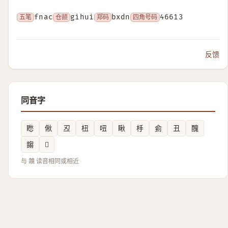
五笔
fnac
仓颉
gihui
郑码
bxdn
四角号码
46613
反馈
同音字
矁
偢
丒
杻
吜
瞅
杽
侴
丑
醜
䪮
𧷂
与 魗 读音相同或相近