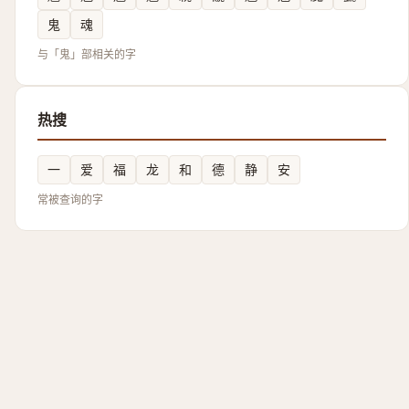
鬼
魂
与「鬼」部相关的字
热搜
一
爱
福
龙
和
德
静
安
常被查询的字