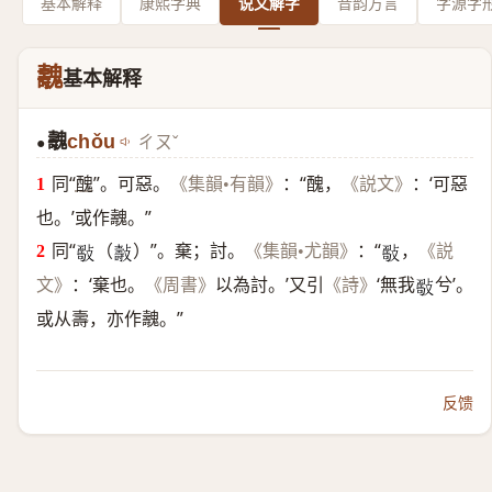
基本解释
康熙字典
说文解字
音韵方言
字源字
魗
基本解释
魗
chǒu
ㄔㄡˇ
●
同“
醜
”。可惡。
：“醜，
：‘可惡
《集韻•有韻》
《説文》
也。’或作魗。”
同“
（
）”。棄；討。
：“
，
《集韻•尤韻》
《説
𢿟
𣀓
𢿟
：‘棄也。
以為討。’又引
‘無我
兮’。
文》
《周書》
《詩》
𢿟
或从壽，亦作魗。”
反馈