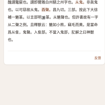
醜謂鼈竅也。謂卽爾雅白州驠之州字也。
从鬼。
非眞鬼
也。以可惡故从鬼。
酉聲。
昌九切。三部。按此下大徐
補一魋篆。以言部明
篆。从魋聲也。但許書故有一字
𧮓
从二聲之例。且釋獸云：魋如小熊，竊毛而黄。是當命
爲从隹，鬼聲。入隹部。不當入鬼部，肊解之曰神獸
也。
反馈