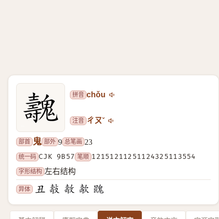
拼音
chǒu
注音
ㄔㄡˇ
鬼
部首
部外
总笔画
9
23
统一码
CJK 9B57
笔顺
12151211251124325113554
字形结构
左右结构
异体