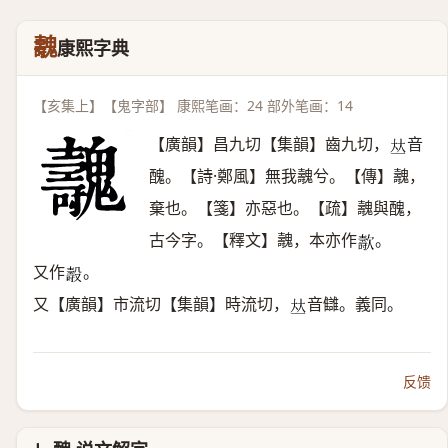
魗
康熙字典
【亥集上】【鬼字部】 康熙笔画：24 部外笔画：14
【廣韻】昌九切【集韻】齒九切，
音
𠀤
醜。【詩·鄭風】無我魗兮。【傳】魗，
棄也。【箋】亦惡也。【疏】魗與醜，
古今字。【釋文】魗，本亦作
。
𣤫
又作
。
𣫐
又【廣韻】市流切【集韻】時流切，
音讎。義同。
𠀤
反馈