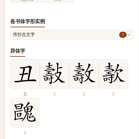
各书体字形实例
1
传抄古文字
异体字
丑
𣀓
𣀘
𣤫
𩳺