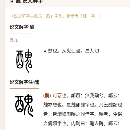
↳ 醜 说文解字
（说文解字未收录「魗」字头，请参考「
醜
」字：）
说文解字·醜
卷九
可惡也。从鬼酉聲。昌九切
说文解字注·醜
(醜)
可惡也。
鄭風：無我魗兮。鄭云：
魗亦惡也。是魗卽醜字也。凡云醜類也
者，皆謂醜卽疇之假借字。疇者，今俗
之儔類字也。内則曰：鼈去醜。鄭云：