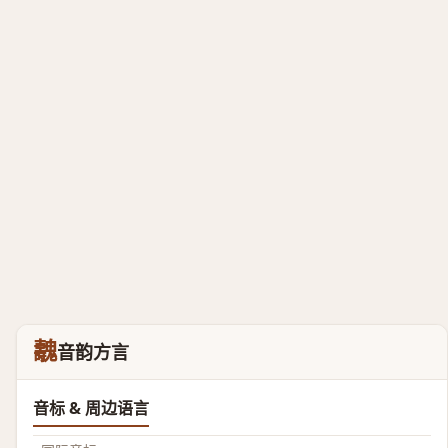
魗
音韵方言
音标 & 周边语言