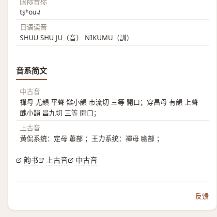
国际音标
tʂʰou˨˩˦
日语读音
SHUU SHU JU（音） NIKUMU（訓）
音系简文
中古音
禪母 尤韻 平聲 讎小韻 市流切 三等 開口；穿昌母 有韻 上聲
醜小韻 昌九切 三等 開口；
上古音
黄侃系统：定母 蕭部 ；王力系统：禪母 幽部 ；
韵书
上古音
中古音
反馈