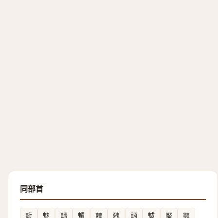
同部首
䰢
魅
魑
䰬
䰤
䰭
魎
魃
魘
䰱