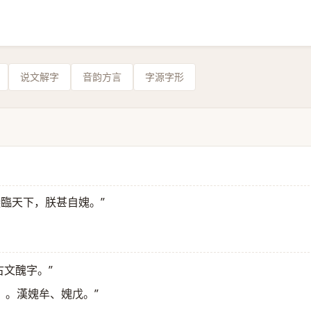
说文解字
音韵方言
字源字形
撫臨天下，朕甚自媿。”
古文醜字。”
。漢媿牟、媿戊。”
》