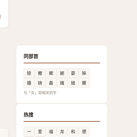
馈
同部首
婛
嬔
嫰
媊
妴
㛊
嬙
姎
姦
媸
㛺
孊
与「女」部相关的字
热搜
一
爱
福
龙
和
德