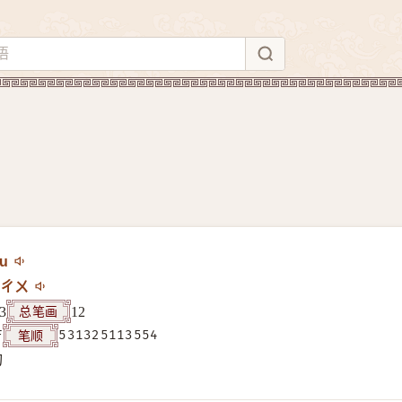
u
ㄔㄨ
总笔画
3
12
笔顺
F
531325113554
构