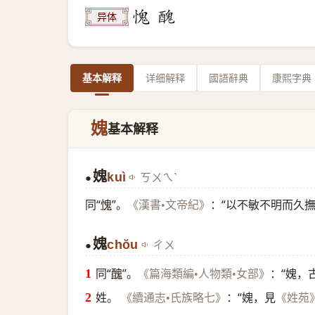
异体
基本解释
详细解释
國語辭典
康熙字典
媿
基本解释
媿
kuì
ㄎㄨㄟˋ
●
同“
愧
”。
：“以不敏不明而久
《漢書•文帝紀》
媿
chŏu
ㄔㄨ
●
同“
醜
”。
：“媿，
《篇海類編•人物類•女部》
姓。
：“媿，見
《續通志•氏族略七》
《姓苑