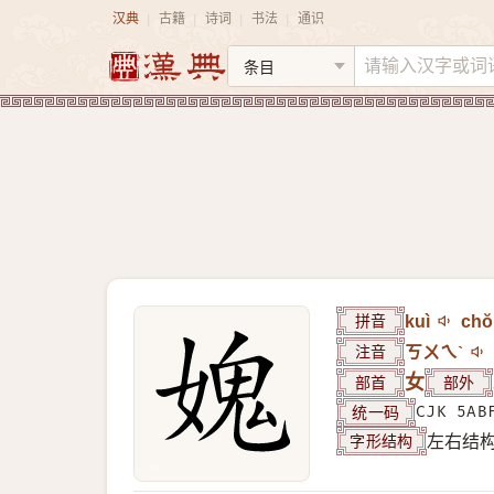
汉典
古籍
诗词
书法
通识
|
|
|
|
拼音
kuì
chŏ
注音
ㄎㄨㄟˋ
部首
女
部外
统一码
CJK 5AB
字形结构
左右结