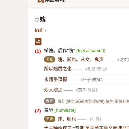
媿
◎
kuì
动
惭愧。后作“愧”
[feel ashamed]
书证
媿，惭也。从女，鬼声
——
《说文
所以媿厉之也
——
《礼记·聘礼》
永媿乎道德
——
《庄子·骈拇》
众人媿之
——
《荀子·儒效》
例如
媿切(使之深深地感到惭愧);媿色(惭愧的神
羞辱
[humiliate]
书证
媿，耻也
——
《广雅》
大夫种始谋曰:“昔者 吴夫差不顾义而媿吾