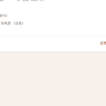
唐书》
·陆龟蒙 《自遣》
反