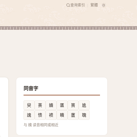
查询索引
繁體
|
同音字
臾
蒉
嬇
匱
篑
尯
謉
愦
䙌
瞶
䕚
聭
与 媿 读音相同或相近