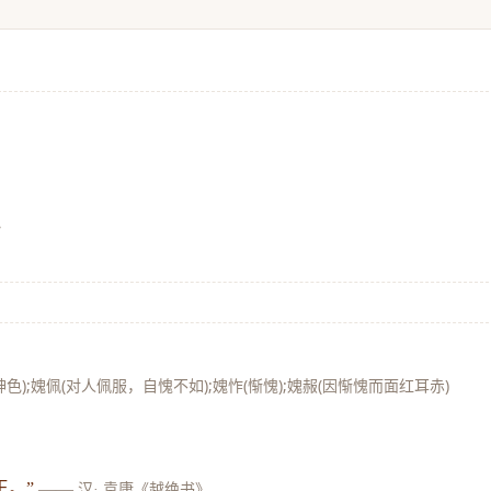
》
色);媿佩(对人佩服，自愧不如);媿怍(惭愧);媿赧(因惭愧而面红耳赤)
王。”
——
汉· 袁康《越绝书》