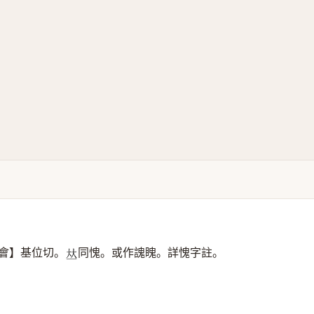
會】基位切。
同愧。或作謉䁛。詳愧字註。
𠀤