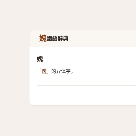
媿
國語辭典
媿
的异体字。
「
愧
」