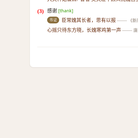
感谢
[thank]
书证
臣常媿其长者，思有以报
——
《新
心摇只待东方晓，长媿寒鸡第一声
——
唐