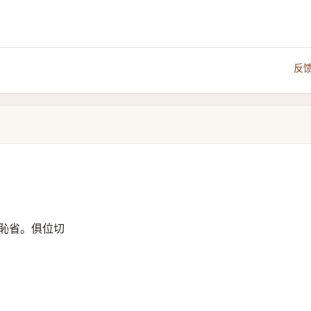
反
恥省。俱位切