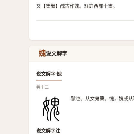
又【集韻】醜古作媿。註詳酉部十畫。
媿
说文解字
说文解字·媿
卷十二
慙也。从女鬼聲。愧，媿或从
说文解字注