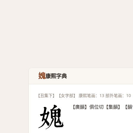
媿
康熙字典
【丑集下】【女字部】 康熙笔画：13 部外笔画：10
【廣韻】俱位切【集韻】【韻