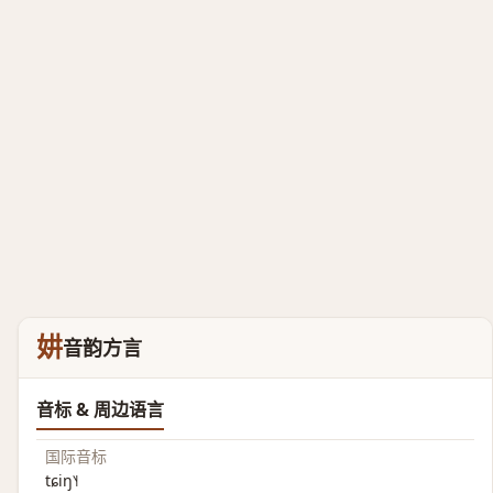
妌
音韵方言
音标 & 周边语言
国际音标
tɕiŋ˥˧