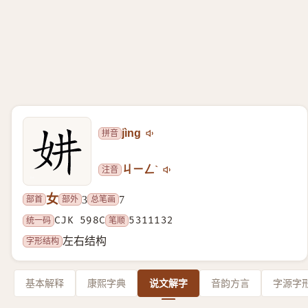
拼音
jìng
注音
ㄐㄧㄥˋ
女
部首
部外
总笔画
3
7
统一码
CJK 598C
笔顺
5311132
字形结构
左右结构
基本解释
康熙字典
说文解字
音韵方言
字源字