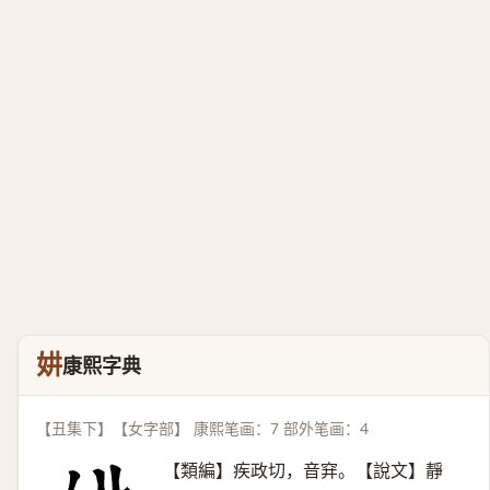
妌
康熙字典
【丑集下】【女字部】 康熙笔画：7 部外笔画：4
【類編】疾政切，音穽。【說文】靜