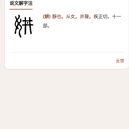
说文解字注
(妌)
靜也。从女。井聲。
疾正切。十一
部。
反馈