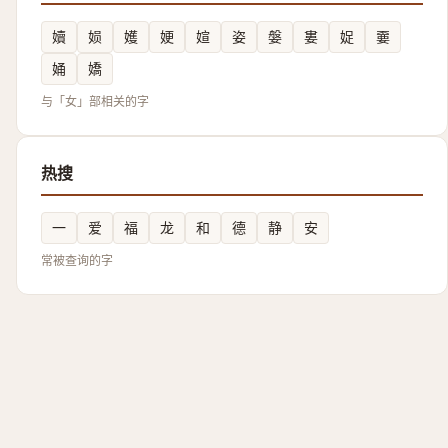
嬻
㛣
嬳
㛐
媗
姿
媻
婁
娖
嫑
㛚
嬌
与「女」部相关的字
热搜
一
爱
福
龙
和
德
静
安
常被查询的字