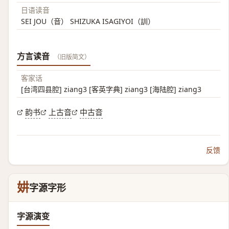
日语读音
SEI JOU（音） SHIZUKA ISAGIYOI（訓）
方言读音
（旧版简文）
客家话
[台湾四县腔] ziang3 [客英字典] ziang3 [海陆腔] ziang3
韵书
上古音
中古音
反馈
妌
字源字形
字源演变