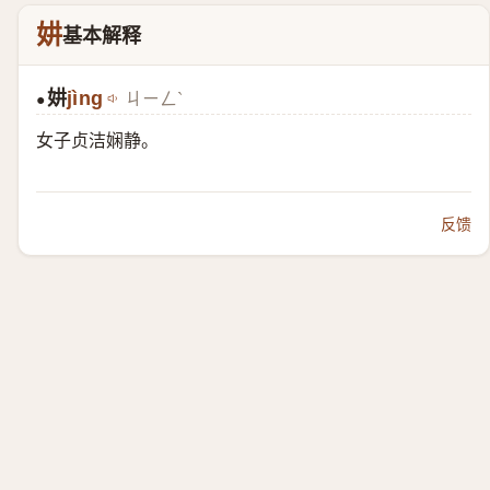
妌
基本解释
妌
jìng
ㄐㄧㄥˋ
●
女子贞洁娴静。
反馈