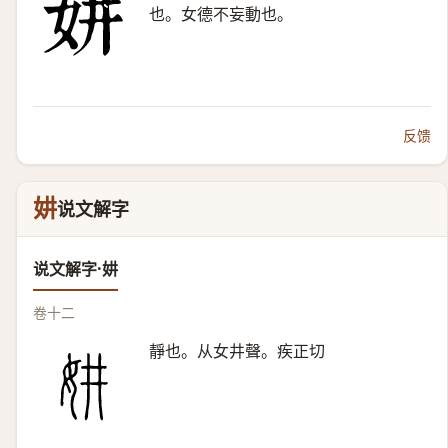
也。女德不妄動也。
反馈
妌
说文解字
说文解字·妌
卷十二
靜也。从女井聲。疾正切