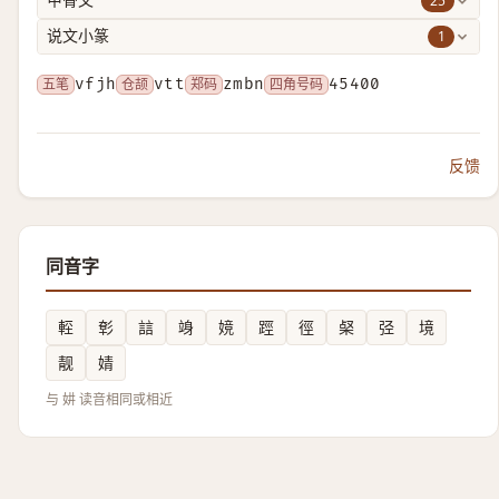
25
甲骨文
1
说文小篆
五笔
vfjh
仓颉
vtt
郑码
zmbn
四角号码
45400
反馈
同音字
䡖
㣏
誩
竧
㜔
踁
徑
梷
弪
境
靓
婧
与 妌 读音相同或相近