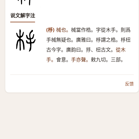
说文解字注
(杽)
械也。
械當作梏。字從木手。則爲
手械無疑也。廣雅曰。杽謂之梏。杽杻
古今字。廣韵曰。抙、杻古文。
從木
手。
會意。
手亦聲。
敕九切。三部。
反馈