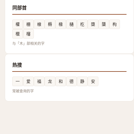
同部首
權
栅
楾
槈
椽
樋
杚
㯐
櫽
构
㯿
㰂
与「木」部相关的字
热搜
一
爱
福
龙
和
德
静
安
常被查询的字