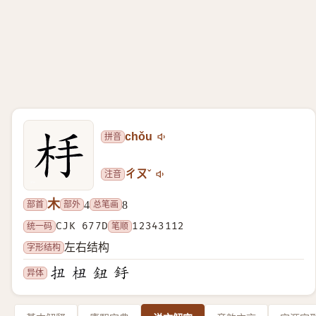
拼音
chǒu
注音
ㄔㄡˇ
木
部首
部外
总笔画
4
8
统一码
CJK 677D
笔顺
12343112
字形结构
左右结构
异体