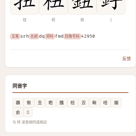
扭
杻
鈕
𨥋
五笔
srh
仓颉
dq
郑码
fmd
四角号码
42950
反馈
同音字
魗
偢
丑
矁
醜
杻
丒
瞅
吜
䪮
侴
𧃝
与 杽 读音相同或相近