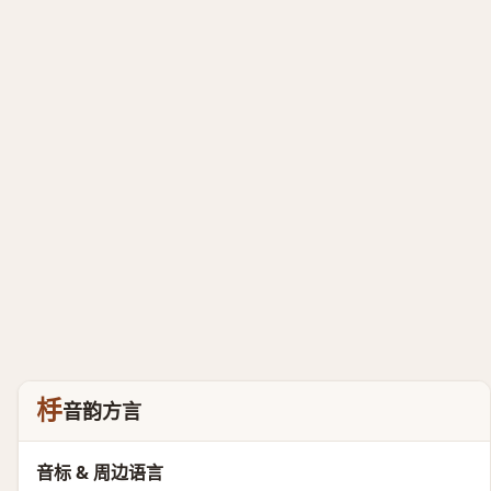
杽
音韵方言
音标 & 周边语言