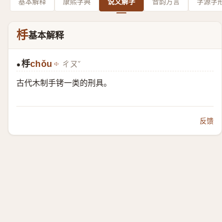
基本解释
康熙字典
说文解字
音韵方言
字源字
杽
基本解释
杽
chǒu
ㄔㄡˇ
●
古代木制手铐一类的刑具。
反馈