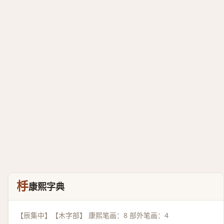
杽
康熙字典
【辰集中】【木字部】 康熙笔画：8 部外笔画：4