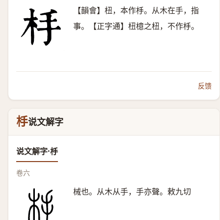
【韻會】杻，本作杽。从木在手，指
事。【正字通】杻檍之杻，不作杽。
反馈
杽
说文解字
说文解字·杽
卷六
械也。从木从手，手亦聲。敕九切