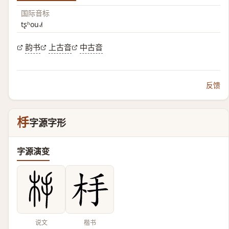
国际音标
tʂʰou˨˩˦
韵书
上古音
中古音
反馈
杽
字源字形
字源演变
说文
楷书