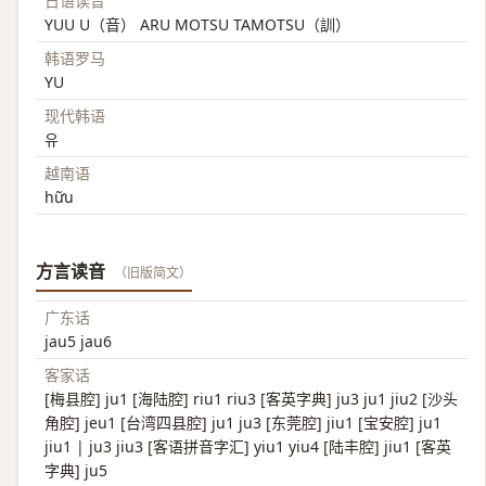
日语读音
YUU U（音） ARU MOTSU TAMOTSU（訓）
韩语罗马
YU
现代韩语
유
越南语
hữu
方言读音
（旧版简文）
广东话
jau5 jau6
客家话
[梅县腔] ju1 [海陆腔] riu1 riu3 [客英字典] ju3 ju1 jiu2 [沙头
角腔] jeu1 [台湾四县腔] ju1 ju3 [东莞腔] jiu1 [宝安腔] ju1
jiu1 | ju3 jiu3 [客语拼音字汇] yiu1 yiu4 [陆丰腔] jiu1 [客英
字典] ju5