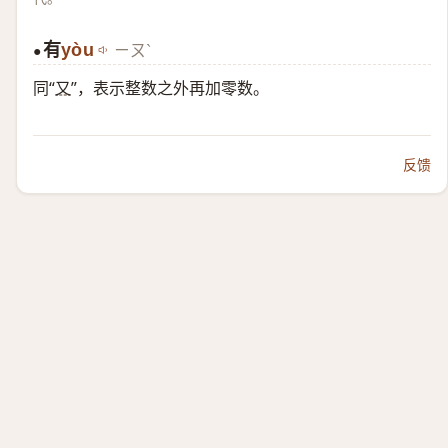
有
yòu
ㄧㄡˋ
●
同“
又
”，表示整数之外再加零数。
反馈