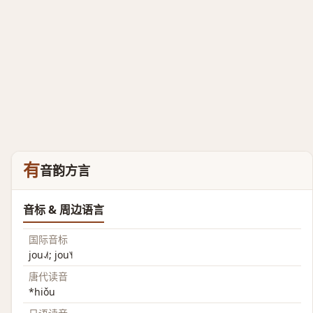
有
音韵方言
音标 & 周边语言
国际音标
jou˨˩˦; jou˥˧
唐代读音
*hiǒu