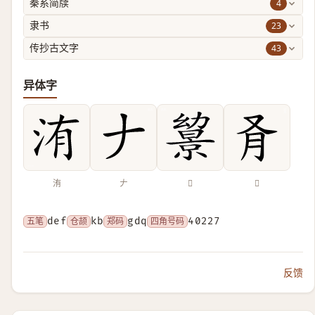
4
秦系简牍
23
隶书
43
传抄古文字
异体字
洧
𠂇
𢇔
𪠥
五笔
def
仓颉
kb
郑码
gdq
四角号码
40227
反馈