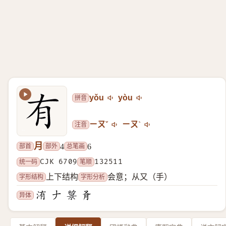
拼音
yǒu
yòu
注音
ㄧㄡˇ
ㄧㄡˋ
月
部首
部外
总笔画
4
6
统一码
CJK 6709
笔顺
132511
字形结构
字形分析
上下结构
会意；从又（手）
异体