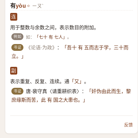
有
yòu
ㄧㄡˋ
连
用于整数与余数之间，表示数目的附加。
例如
如：
。
「七十 有 七人」
书证
《论语·为政》
：
「吾十 有 五而志于学，三十而
立。」
副
表示重复、反复、连续。通
。
「又」
书证
唐·裴守真〈请重耕织表〉：
「奸伪由此而生，黎
庶缘斯而苦，此 有 国之大患也。」
反馈