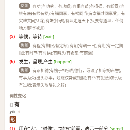
例如
有功(有功劳，有功绩);有根有苗(有根据，有线索);有
根有底(有根有据);有福同享，有祸同当(有幸福共同享受，有
灾难共同担当);有娠(怀孕);有理走遍天下(只要有道理，任何
地方都行得通)
等候，等待
[wait]
例如
有程(有期限;有定额);有朝(有朝一日);有期(有一定期
限);有时节(有时候);有盼头(有希望;有前途)
发生，呈现;产生
[happen]
例如
有忝祖德(有愧于祖宗的德行，辱没了祖宗的声誉);
有事为荣(出头办事，炫耀权势或钱财);有罪(有犯法的行为;
有过错;表示失敬陪礼之辞)
词性变化
有
◎
yǒu
形
用在“人”、“时候”、“地方”前面，表示一部分
[some]