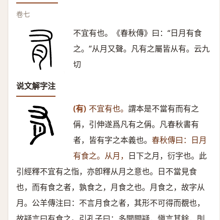
卷七
不宜有也。《春秋傳》曰：“日月有食
之。”从月又聲。凡有之屬皆从有。云九
切
说文解字注
(有)
不宜有也。
謂本是不當有而有之
偁，引伸遂爲凡有之偁。凡春秋書有
者，皆有字之本義也。
春秋傳曰：日月
有食之。从月，
日下之月，衍字也。此
引經釋不宜有之恉，亦卽釋从月之意也。日不當見食
也，而有食之者，孰食之，月食之也。月食之，故字从
月。公羊傳注曰：不言月食之者，其形不可得而覩也，
故疑言曰有食之。引孔子曰：多聞闕疑，愼言其餘，則