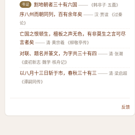
书证
割地朝者三十有六国
——
《韩非子·五蠹》
序八州而朝同列，百有余年矣
——
汉·贾谊 《过秦
论》
亡国之恨顿生，檀板之声无色，有非莫生之言可尽
言者矣
——
清·黄宗羲 《柳敬亭传》
对联、题名并篆文，为字共三十有四
——
清·张潮
《虞初新志·魏学·核舟记》
以八月十三日斩于市，春秋三十有三
——
清·梁启超
《谭嗣同传》
反馈