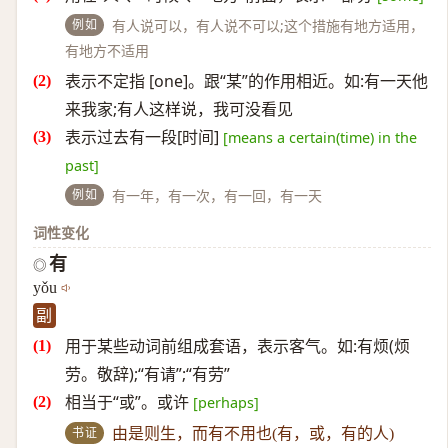
例如
有人说可以，有人说不可以;这个措施有地方适用，
有地方不适用
表示不定指 [one]。跟“某”的作用相近。如:有一天他
来我家;有人这样说，我可没看见
表示过去有一段[时间]
[means a certain(time) in the
past]
例如
有一年，有一次，有一回，有一天
词性变化
有
◎
yǒu
副
用于某些动词前组成套语，表示客气。如:有烦(烦
劳。敬辞);“有请”;“有劳”
相当于“或”。或许
[perhaps]
书证
由是则生，而有不用也(有，或，有的人)