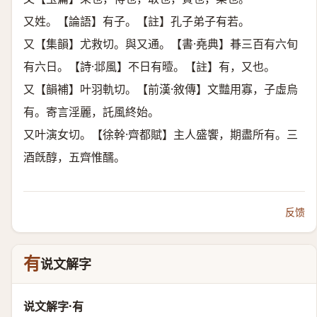
又姓。【論語】有子。【註】孔子弟子有若。
又【集韻】尤救切。與又通。【書·堯典】朞三百有六旬
有六日。【詩·邶風】不日有曀。【註】有，又也。
又【韻補】叶羽軌切。【前漢·敘傳】文豔用寡，子虛烏
有。寄言淫麗，託風終始。
又叶演女切。【徐幹·齊都賦】主人盛饗，期盡所有。三
酒旣醇，五齊惟醹。
反馈
有
说文解字
说文解字·有