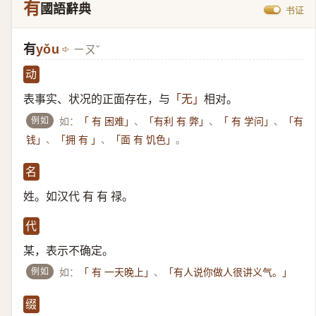
有
國語辭典
书证
有
yǒu
ㄧㄡˇ
动
表事实、状况的正面存在，与
相对。
「无」
例如
如：
、
、
、
「 有 困难」
「有利 有 弊」
「 有 学问」
「有
、
、
。
钱」
「拥 有 」
「面 有 饥色」
名
姓。如汉代 有 有 禄。
代
某，表示不确定。
例如
如：
、
「 有 一天晚上」
「有人说你做人很讲义气。」
缀