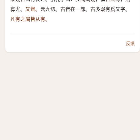
寡尤。
又聲。
云九切。古音在一部。古多叚有爲又字。
凡有之屬皆从有。
反馈