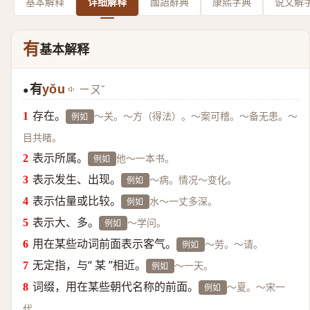
基本解释
详细解释
國語辭典
康熙字典
说文解
有
基本解释
有
yǒu
ㄧㄡˇ
●
存在。
～关。～方（得法）。～案可稽。～备无患。～
例如
目共睹。
表示所属。
他～一本书。
例如
表示发生、出现。
～病。情况～变化。
例如
表示估量或比较。
水～一丈多深。
例如
表示大、多。
～学问。
例如
用在某些动词前面表示客气。
～劳。～请。
例如
无定指，与“ 某 ”相近。
～一天。
例如
词缀，用在某些朝代名称的前面。
～夏。～宋一
例如
代。