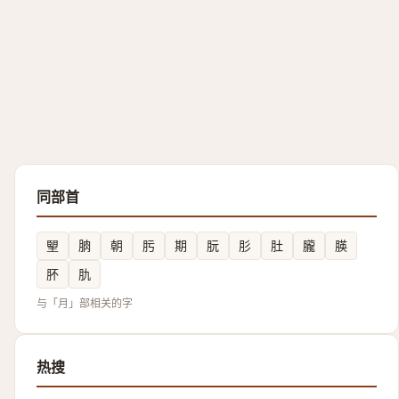
同部首
朢
朒
朝
肟
期
朊
肜
肚
朧
朠
肧
肍
与「月」部相关的字
热搜