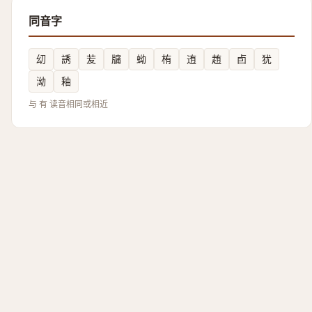
同音字
㓜
誘
苃
牖
蚴
栯
迶
䞥
卣
犹
泑
釉
与 有 读音相同或相近