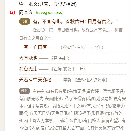
物。本义:具有，与“无”相对)
同本义
[have;possess]
书证
有，不宜有也。春秋传曰:“日月有食之。”
——
《说文》
按，掩日者月也。故许云月有食之，犹言
日有食之月食之也
一有一亡曰有
——
《谷梁传·庄公二十八年》
大有众也
——
《易·杂卦》
有备无患
——
《左传·襄公十一年》
天若有情天亦老
——
李贺 《金铜仙人辞汉歌》
例如
有来有去(有板有眼);有命无运(谓命好，运气却不好);
有酒胆无饭力(表面刚强，骨子里懦弱);有竡划没是处(虽有安
排，但无法实现。喻指无处下手之意);有尺水行尺船(指量力
而行);有天无日头(天色已晚);有腿没裤子(形容很穷);有气的
死人(比喻人无本事，不起什么作用);有门楹人家(有声望、有
地位的人家;官宦之家)有些头脸(有面子);有怀莫逐(有厚望不