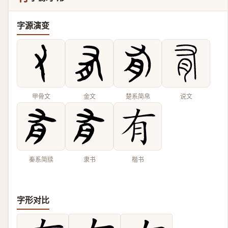
字源演变
甲骨文
金文
楚系简帛
说文
秦系简牍
隶书
楷书
字形对比