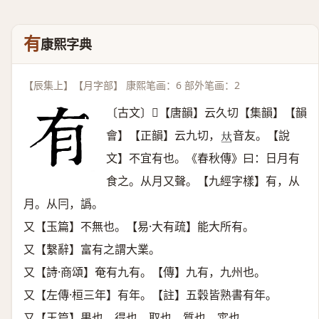
有
康熙字典
【辰集上】【月字部】 康熙笔画：6 部外笔画：2
〔古文〕【唐韻】云久切【集韻】【韻
會】【正韻】云九切，
音友。【說
𠀤
文】不宜有也。《春秋傳》曰：日月有
食之。从月又聲。【九經字樣】有，从
月。从冃，譌。
又【玉篇】不無也。【易·大有疏】能大所有。
又【繫辭】富有之謂大業。
又【詩·商頌】奄有九有。【傳】九有，九州也。
又【左傳·桓三年】有年。【註】五穀皆熟書有年。
又【玉篇】果也，得也，取也，質也，寀也。