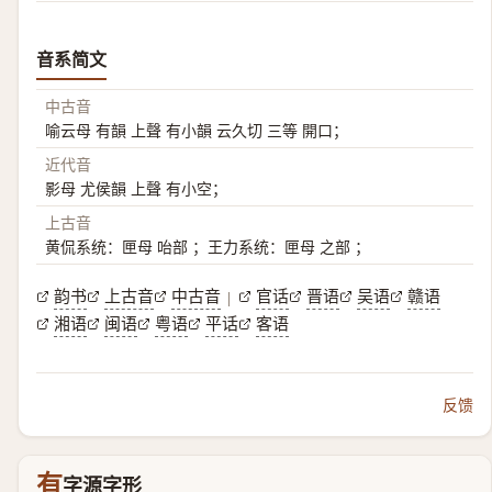
音系简文
中古音
喻云母 有韻 上聲 有小韻 云久切 三等 開口；
近代音
影母 尤侯韻 上聲 有小空；
上古音
黄侃系统：匣母 咍部 ；王力系统：匣母 之部 ；
韵书
上古音
中古音
官话
晋语
吴语
赣语
|
湘语
闽语
粤语
平话
客语
反馈
有
字源字形