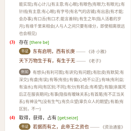
能实现);有心计儿(有主意;有心眼);有眼色(有眼力;有眼光);有
针线(有主意;有心眼);有字号(有名气的店铺);有出息(有才能;
会办事);有口舌(有口才;能言善辩);有生之年(指人活着的岁
月);有缘千里来相会(人与人之间只要有缘分，即使相离很远
也会相见)
存在
[there be]
书证
东有启明，西有长庚
——
《诗·小雅》
天下万物生于有，有生于无
——
《老子》
例如
有想头(有利可图);有讲究(有问题);有肚皮(有默契;有
深交);有虞(有误);有等(有些);有偏(心地不公正);有味(有利益;
有油水);有间(有区别;不同);有分(有机会;有希望);有服(亲属死
后正在服丧期间);有事(隐指有暧昧关系);有首尾(有不正当关
系);有神没气(没有生气);有负众望(辜负众人的期望);有差(有
区别，不一)
取得，获得，占有
[get;seize]
书证
若据而有之，此帝王之资也
——
《资治通鉴》