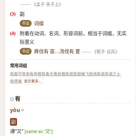
——
《孟子·告子上》
副
书证
词缀
附着在动词、名词、形容词前，相当于词缀，无实
际意义
书证
舜伐有 苗…汤伐有 夏
——
《荀子·议兵》
常用词组
有案可查
有板有眼
有备无患
有偿
有成
有翅难飞
有待
有道
有道之士
有德者
显示更多...
有
◎
yòu
副
通“又”
[same as “又”]