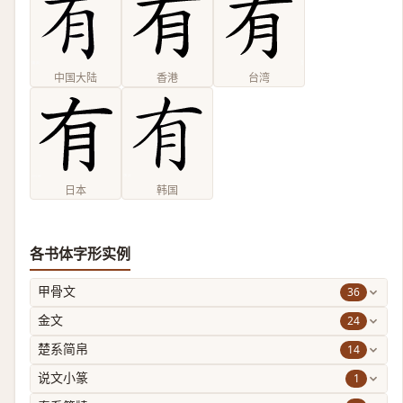
中国大陆
香港
台湾
日本
韩国
各书体字形实例
36
甲骨文
24
金文
14
楚系简帛
1
说文小篆