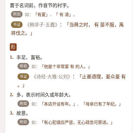
置于名词前，作音节的衬字。
例如
如：
、
。
「有夏」
「 有 清」
书证
《韩非子·五蠹》
：
「当舜之时， 有 苗不服，禹
将伐之。」
形
丰足、富裕。
1.
例如
如：
「他是个非常富 有 的人。」
书证
《诗经·大雅·公刘》
：
「止基迺理，爰众爰 有
。」
多，表示时间久或年龄大。
2.
例如
如：
、
「本店开设有年。」
「母亲已有了年纪。」
故意。
3.
例如
如：
「有心犯错应严惩，无心疏忽可原谅。」