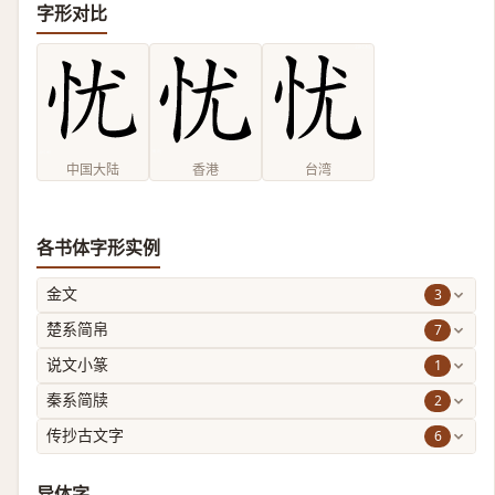
字形对比
中国大陆
香港
台湾
各书体字形实例
3
金文
7
楚系简帛
1
说文小篆
2
秦系简牍
6
传抄古文字
异体字