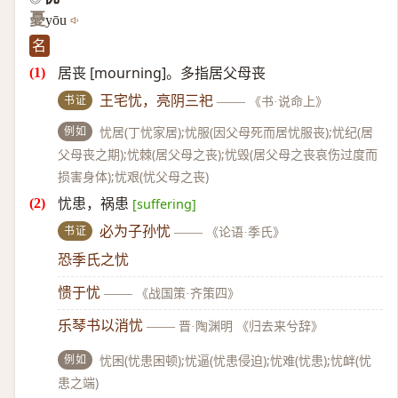
憂
yōu
名
居丧 [mourning]。多指居父母丧
书证
王宅忧，亮阴三祀
——
《书·说命上》
例如
忧居(丁忧家居);忧服(因父母死而居忧服丧);忧纪(居
父母丧之期);忧棘(居父母之丧);忧毁(居父母之丧哀伤过度而
损害身体);忧艰(忧父母之丧)
忧患，祸患
[suffering]
书证
必为子孙忧
——
《论语·季氏》
恐季氏之忧
愦于忧
——
《战国策·齐策四》
乐琴书以消忧
——
晋·陶渊明 《归去来兮辞》
例如
忧困(忧患困顿);忧逼(忧患侵迫);忧难(忧患);忧衅(忧
患之端)