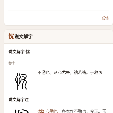
反馈
忧
说文解字
说文解字·忧
卷十
不動也。从心尤聲，讀若祐。于救切
说文解字注
(忧)
心動也。
各本作不動也，今正。玉