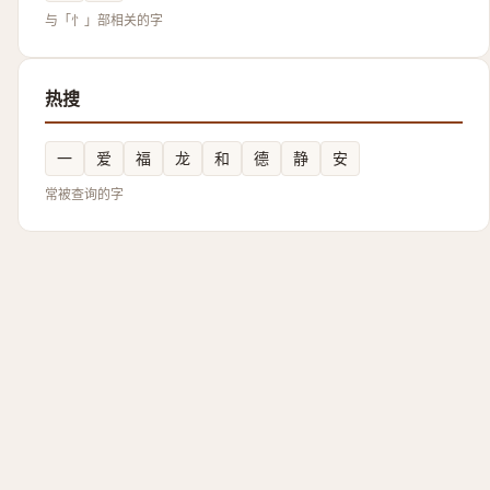
与「忄」部相关的字
热搜
一
爱
福
龙
和
德
静
安
常被查询的字