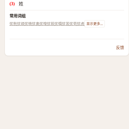
姓
常用词组
忧愁
忧烦
忧愤
忧患
忧惶
忧煎
忧惧
忧苦
忧劳
忧虑
显示更多...
反馈