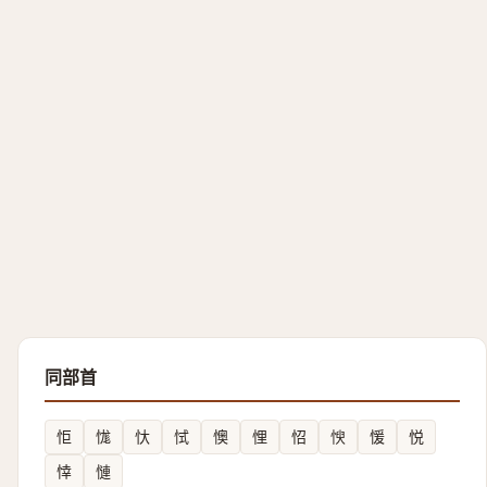
同部首
怇
㤶
忕
恜
懊
悝
怊
㥚
愋
悦
悻
慩