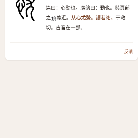
篇曰：心動也。廣韵曰：動也。與頁部
之
義近。
从心尤聲。讀若祐。
于救
𩑣
切。古音在一部。
反馈