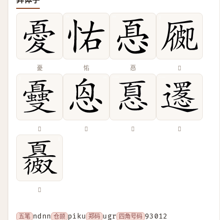
憂
㤑
㥑
𠪍
𠮕
𢙥
𢝊
𨗫
𩕂
五笔
ndnn
仓颉
piku
郑码
ugr
四角号码
93012