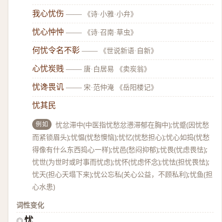
我心忧伤
——
《诗·小雅·小弁》
忧心忡忡
——
《诗·召南·草虫》
何忧令名不彰
——
《世说新语·自新》
心忧炭贱
——
唐·白居易 《卖炭翁》
忧谗畏讥
——
宋·范仲淹 《岳阳楼记》
忧其民
例如
忧忿滞中(中医指忧愁忿懑滞郁在胸中);忧蹙(因忧愁
而紧锁眉头);忧愠(忧愁懊恼);忧忆(忧愁担心);忧心如捣(忧愁
得像有什么东西捣心一样);忧邑(愁闷抑郁);忧畏(忧虑畏怯);
忧世(为世时或时事而忧虑);忧怀(忧虑怀念);忧怯(担忧畏怯);
忧天(担心天塌下来);忧公忘私(关心公益，不顾私利);忧鱼(担
心水患)
词性变化
忧
◎