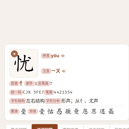
拼音
yōu
注音
ㄧㄡ
忄
部首
部外
总笔画
3
7
统一码
CJK 5FE7
笔顺
4421354
字形结构
字形分析
左右结构
形声；从忄、尤声
繁体
异体