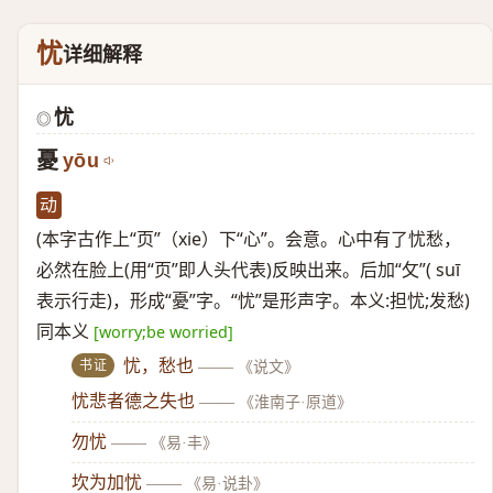
忧
详细解释
忧
◎
憂
yōu
动
(本字古作上“页”（xie）下“心”。会意。心中有了忧愁，
必然在脸上(用“页”即人头代表)反映出来。后加“攵”( suī
表示行走)，形成“憂”字。“忧”是形声字。本义:担忧;发愁)
同本义
[worry;be worried]
书证
忧，愁也
——
《说文》
忧悲者德之失也
——
《淮南子·原道》
勿忧
——
《易·丰》
坎为加忧
——
《易·说卦》