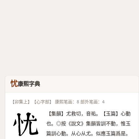
忧
康熙字典
【卯集上】【心字部】 康熙笔画：8 部外笔画：4
【集韻】尤救切，音祐。【玉篇】心動
也。◎按《說文》集韻皆訓不動，惟玉
篇訓心動。从心从尤。似應玉篇爲是。