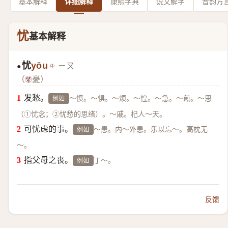
基本解释
详细解释
康熙字典
说文解字
音韵方
忧
基本解释
忧
yōu
ㄧㄡ
●
（
憂）
发愁。
～愤。～惧。～烦。～惶。～急。～煎。～思
例如
（①忧念；②忧愁的思绪）。～戚。杞人～天。
可忧虑的事。
～患。内～外患。乐以忘～。高枕无
例如
～。
指父母之丧。
丁～。
例如
反馈