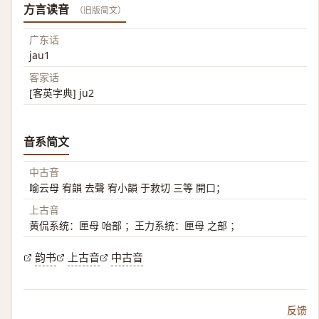
方言读音
（旧版简文）
广东话
jau1
客家话
[客英字典] ju2
音系简文
中古音
喻云母 宥韻 去聲 宥小韻 于救切 三等 開口；
上古音
黄侃系统：匣母 咍部 ；王力系统：匣母 之部 ；
韵书
上古音
中古音
反馈