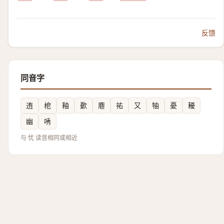
反馈
同音字
迶
梎
釉
㱊
麀
祐
又
牰
憂
耰
幽
唀
与 忧 读音相同或相近