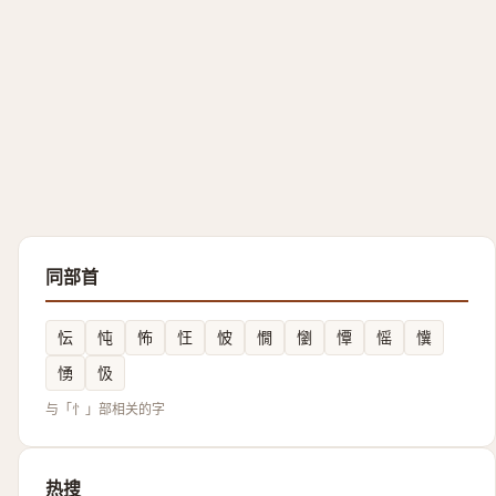
同部首
忶
忳
怖
忹
怶
憪
懰
憛
愮
懻
愑
忣
与「忄」部相关的字
热搜