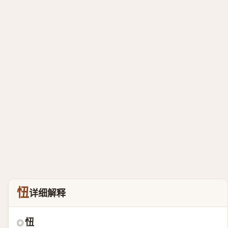
忸
详细解释
忸
◎