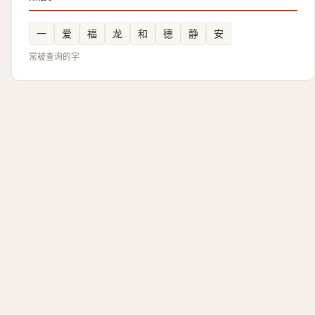
一
爱
福
龙
和
德
静
安
常被查询的字