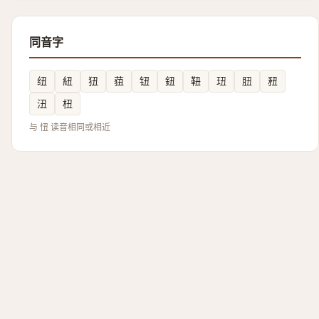
同音字
纽
紐
狃
莥
钮
鈕
靵
㺲
䏔
䂇
沑
杻
与 忸 读音相同或相近