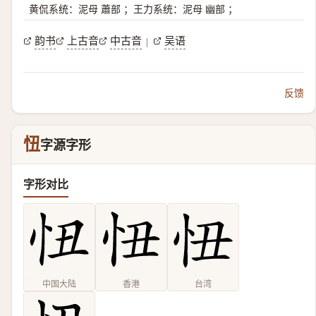
黄侃系统：泥母 蕭部 ；王力系统：泥母 幽部 ；
韵书
上古音
中古音
吴语
|
反馈
忸
字源字形
字形对比
中国大陆
香港
台湾