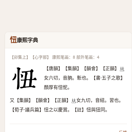
忸
康熙字典
【卯集上】【心字部】 康熙笔画：8 部外笔画：4
【唐韻】【集韻】【韻會】【正韻】
𠀤
女六切，音朒。慙也。【書·五子之歌】
顏厚有忸怩。
又【集韻】【韻會】【正韻】
女九切，音紐。習也。
𠀤
【荀子·議兵篇】忸之以慶賞。【註】忸與狃同。