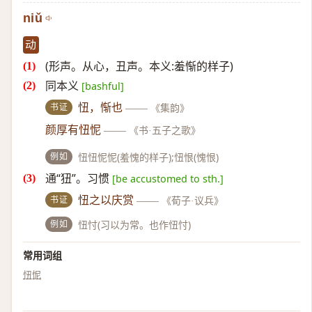
niǔ
动
(形声。从心，丑声。本义:羞惭的样子)
同本义
[bashful]
书证
忸，惭也
——
《集韵》
颜厚有忸怩
——
《书·五子之歌》
例如
忸忸怩怩(羞愧的样子);忸恨(愧恨)
通“狃”。习惯
[be accustomed to sth.]
书证
忸之以庆赏
——
《荀子·议兵》
例如
忸忖(习以为常。也作忸忖)
常用词组
忸怩