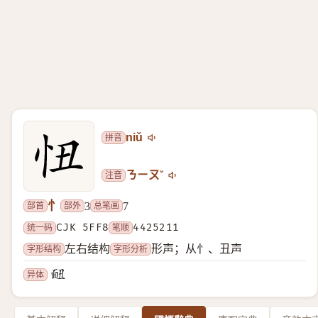
拼音
niǔ
注音
ㄋㄧㄡˇ
忄
部首
部外
总笔画
3
7
统一码
CJK 5FF8
笔顺
4425211
字形结构
字形分析
左右结构
形声；从忄、丑声
异体