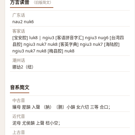
方言读音
（旧版简文）
广东话
nau2 nuk6
客家话
[宝安腔] luk8 | ngiu3 [客语拼音字汇] ngiu3 nug6 [台湾四
县腔] ngiu3 nuk7 nuk8 [客英字典] ngiu3 nuk7 [海陆腔]
ngiu3 nuk7 nuk8 [梅县腔] nuk8
潮州话
娜幼2（纽）
音系简文
中古音
孃母 屋韻 入聲 （肭）〔朒〕小韻 女六切 三等 合口；
近代音
泥母 尤侯韻 上聲 杻小空；
上古音