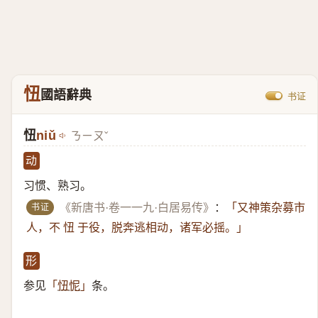
忸
國語辭典
书证
忸
niǔ
ㄋㄧㄡˇ
动
习惯、熟习。
书证
《新唐书·卷一一九·白居易传》
：
「又神策杂募市
人，不 忸 于役，脱奔逃相动，诸军必摇。」
形
参见
条。
「
忸怩
」