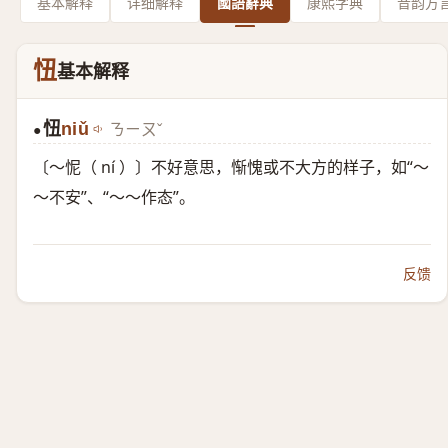
基本解释
详细解释
國語辭典
康熙字典
音韵方
忸
基本解释
忸
niǔ
ㄋㄧㄡˇ
●
〔～怩（ ní ）〕不好意思，惭愧或不大方的样子，如“～
～不安”、“～～作态”。
反馈