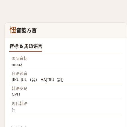
忸
音韵方言
音标 & 周边语言
国际音标
niou˨˩˦
日语读音
JIKU JUU（音） HAJIRU（訓）
韩语罗马
NYU
现代韩语
뉴