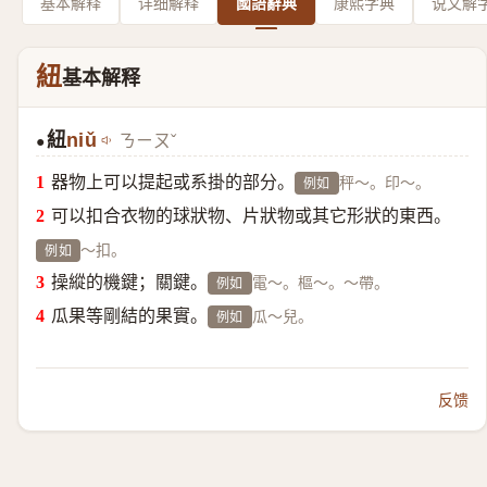
基本解释
详细解释
國語辭典
康熙字典
说文解
紐
基本解释
紐
niǔ
ㄋㄧㄡˇ
●
器物上可以提起或系掛的部分。
秤～。印～。
例如
可以扣合衣物的球狀物、片狀物或其它形狀的東西。
～扣。
例如
操縱的機鍵；關鍵。
電～。樞～。～帶。
例如
瓜果等剛結的果實。
瓜～兒。
例如
反馈