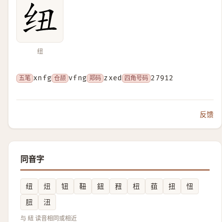
纽
五笔
xnfg
仓颉
vfng
郑码
zxed
四角号码
27912
反馈
同音字
纽
炄
钮
靵
鈕
䂇
杻
莥
扭
忸
䏔
沑
与 紐 读音相同或相近