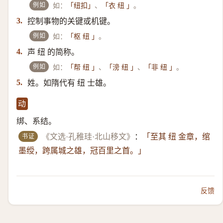
例如
如：
、
。
「纽扣」
「衣 纽 」
控制事物的关键或机键。
3.
例如
如：
。
「枢 纽 」
声 纽 的简称。
4.
例如
如：
、
、
。
「帮 纽 」
「滂 纽 」
「非 纽 」
姓。如隋代有 纽 士雄。
5.
动
绑、系结。
书证
《文选·孔稚珪·北山移文》
：
「至其 纽 金章，绾
墨绶，跨属城之雄，冠百里之首。」
反馈