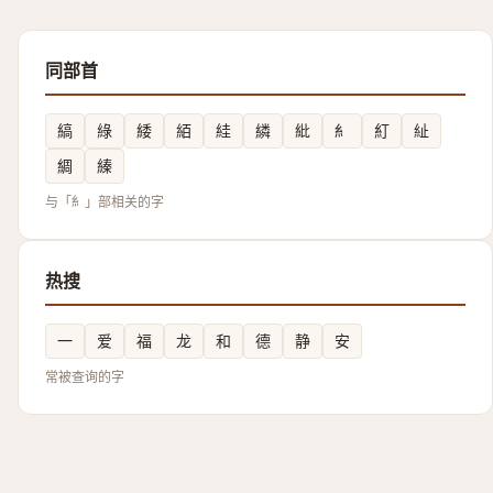
同部首
縞
綠
緌
絔
絓
繗
紕
糹
糽
䊼
綢
縥
与「糹」部相关的字
热搜
一
爱
福
龙
和
德
静
安
常被查询的字