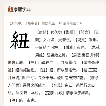
紐
康熙字典
【未集中】【糸字部】 康熙笔画：10 部外笔画：4
【廣韻】女久切【集韻】【韻會】【正
韻】女九切，
音忸。【說文】系也。
𠀤
一曰結而可解。【博雅】束也。【急就
篇註】紐謂結之䰎。【周禮·夏官·弁師】
朱裏延紐。【註】小鼻在武上，筓所貫也。【儀禮·旣夕
禮】紐前䞓後緇。【註】紐，所以聯帷荒。【禮·玉藻】
幷紐約用組三寸，長齊于帶。疏組謂帶交結處。【莊子·
人閒世】禹舜之所紐也。【音義】崔云：系而行之曰
紐。
文云：本也。【楚辭·九歎】情素潔于紐帛。
𥳑
【註】結，束也。