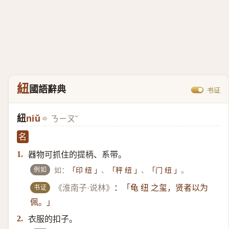
紐
國語辭典
书证
紐
niǔ
ㄋㄧㄡˇ
名
器物可抓住的提柄、系带。
1.
例如
如：
、
、
。
「印 纽 」
「秤 纽 」
「门 纽 」
书证
《淮南子·说林》
：
「龟 纽 之玺，贤者以为
佩。」
衣服的扣子。
2.