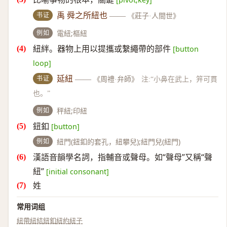
书证
禹 舜之所紐也
——
《莊子·人間世》
例如
電紐;樞紐
紐絆。器物上用以提攜或繫繩帶的部件
[button
loop]
书证
延紐
——
《周禮·弁師》
注:“小鼻在武上，笄可貫
也。”
例如
秤紐;印紐
鈕釦
[button]
例如
紐門(鈕釦的套孔，紐攀兒);紐門兒(紐門)
漢語音韻學名詞，指輔音或聲母。如“聲母”又稱“聲
紐”
[initial consonant]
姓
常用词组
紐帶
紐結
鈕釦
紐約
紐子