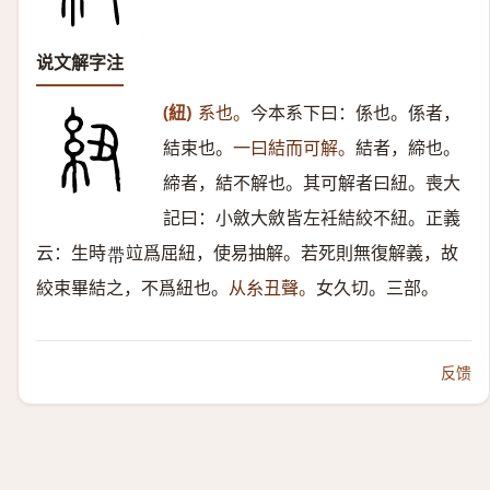
说文解字注
(紐)
系也。
今本系下曰：係也。係者，
結束也。
一曰結而可解。
結者，締也。
締者，結不解也。其可解者曰紐。喪大
記曰：小斂大斂皆左衽結絞不紐。正義
云：生時
竝爲屈紐，使易抽解。若死則無復解義，故
𢂸
絞束畢結之，不爲紐也。
从糸丑聲。
女久切。三部。
反馈