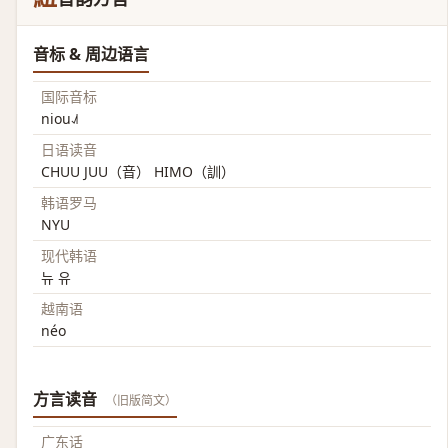
音标 & 周边语言
国际音标
niou˨˩˦
日语读音
CHUU JUU（音） HIMO（訓）
韩语罗马
NYU
现代韩语
뉴 유
越南语
néo
方言读音
（旧版简文）
广东话