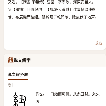
又姓。【隋書·孝義傳】紐回，字孝政，河東安邑人。
又【韻補】叶碾與切。【陳琳·大荒賦】建皇極以連衡
兮，布辰機而結紐。陽幹曜于乾門兮，隂氣伏于地戸。
反馈
紐
说文解字
说文解字·紐
卷十三
系也。一曰結而可解。从糸丑聲。女久
切