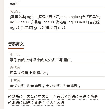
nau2
客家话
[客英字典] ngiu3 [客语拼音字汇] neu3 ngiu3 [台湾四县腔]
ngiu3 neu3 [东莞腔] ngeu3 [海陆腔] ngiu3 neu3 [宝安腔]
ngiu3 [陆丰腔] gniu5 [梅县腔] niu3
音系简文
中古音
孃母 有韻 上聲 狃小韻 女久切 三等 開口；
近代音
泥母 尤侯韻 上聲 杻小空；
上古音
黄侃系统：泥母 蕭部 ；王力系统：泥母 幽部 ；
韵书
上古音
中古音
官话
晋语
吴语
赣语
|
湘语
闽语
粤语
平话
客语