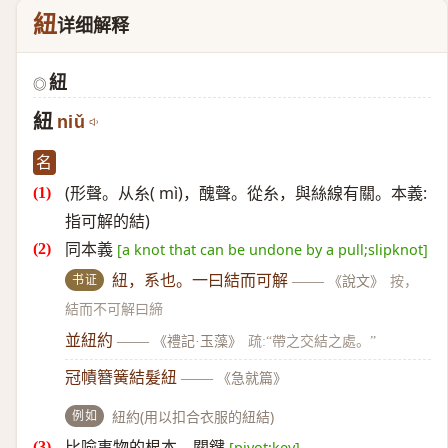
紐
详细解释
紐
◎
紐
niǔ
名
(形聲。从糸( mì)，醜聲。從糸，與絲線有關。本義:
指可解的結)
同本義
[a knot that can be undone by a pull;slipknot]
书证
紐，系也。一曰結而可解
——
《說文》
按，
結而不可解曰締
並紐約
——
《禮記·玉藻》
疏:“帶之交結之處。”
冠幘簪簧結髮紐
——
《急就篇》
例如
紐約(用以扣合衣服的紐結)
比喻事物的根本，關鍵
[pivot;key]