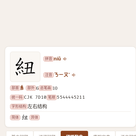
拼音
niǔ
注音
ㄋㄧㄡˇ
糹
部首
部外
总笔画
6
10
统一码
CJK 7D10
笔顺
5544445211
字形结构
左右结构
简体
异体