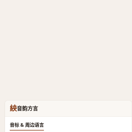
紻
音韵方言
音标 & 周边语言