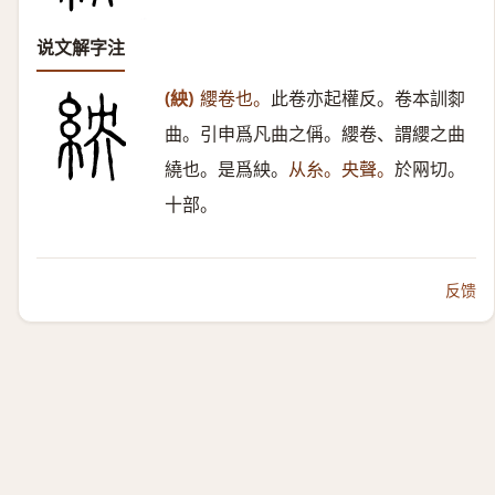
说文解字注
(紻)
纓卷也。
此卷亦起權反。卷本訓厀
曲。引申爲凡曲之偁。纓卷、謂纓之曲
繞也。是爲紻。
从糸。央聲。
於㒳切。
十部。
反馈