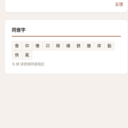
反馈
同音字
飬
仰
懩
卬
楧
礢
䬬
䑆
痒
㔦
佒
氱
与 紻 读音相同或相近