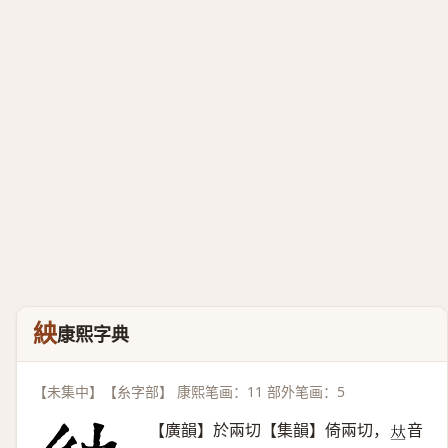
紻
康熙字典
【未集中】【糸字部】 康熙笔画：11 部外笔画：5
【廣韻】於兩切【集韻】倚兩切，
音
𠀤