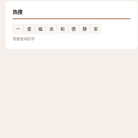
热搜
一
爱
福
龙
和
德
静
安
常被查询的字