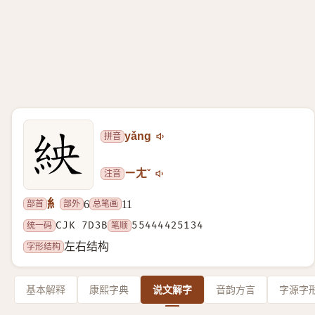
拼音
yǎng
注音
ㄧㄤˇ
糹
部首
部外
总笔画
6
11
统一码
CJK 7D3B
笔顺
55444425134
字形结构
左右结构
基本解释
康熙字典
说文解字
音韵方言
字源字