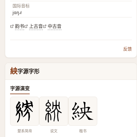
国际音标
jɑŋ˨˩˦
韵书
上古音
中古音
反馈
紻
字源字形
字源演变
楚系简帛
说文
楷书