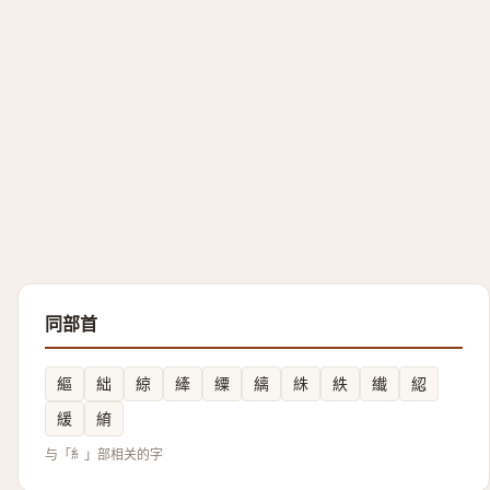
同部首
䌔
絀
綡
縴
䌚
縭
絑
紩
纎
綛
緩
䋭
与「糹」部相关的字