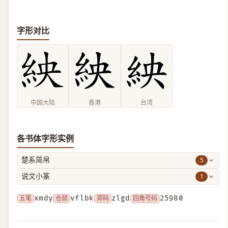
字形对比
中国大陆
香港
台湾
各书体字形实例
5
楚系简帛
1
说文小篆
五笔
xmdy
仓颉
vflbk
郑码
zlgd
四角号码
25980