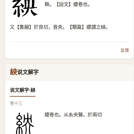
鞅。【說文】纓卷也。
又【集韻】於良切，音央。【類篇】纓謂之紻。
反馈
紻
说文解字
说文解字·紻
卷十三
纓卷也。从糸央聲。於兩切