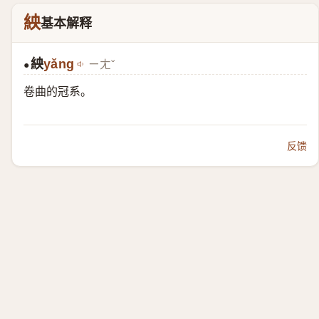
紻
基本解释
紻
yǎng
ㄧㄤˇ
●
卷曲的冠系。
反馈