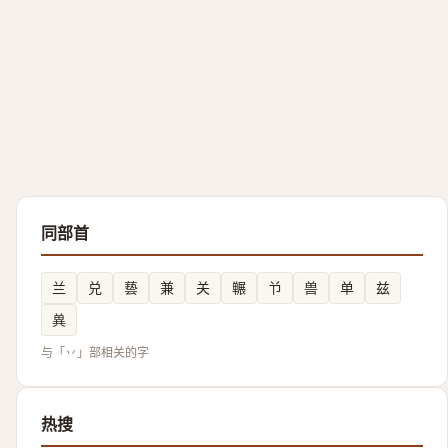
同部首
兰
兑
兿
兼
关
冁
兯
兽
单
兹
兾
与「丷」部相关的字
热搜