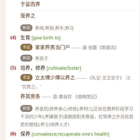
于盆而养
笼养之
例如
养鸡;养狗;养牛;养马
生育
[give birth to]
书证
家家养男当门户
——
唐 张籍《筑城词》
例如
养孩子
培养，修养
[cultivate;foster]
书证
立太傅少傅以养之
——
《礼记·文王世子》
注:
“犹教之。”
养其旁条
——
清·龚自珍 《病梅馆记》
例如
养息机(修养身心;修炼);养材儿(正处在教养阶段学习
干活的少年);养廉银子(清朝按职务等级，在常俸之外另给官
吏的银钱);养士(培养人才)
保养
[convalesce;recuperate one's health]