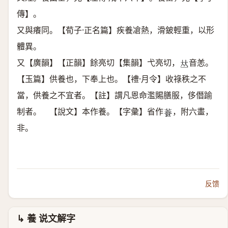
傳】。
又與癢同。【荀子·正名篇】疾養凔熱，滑鈹輕重，以形
體異。
又【廣韻】【正韻】餘亮切【集韻】弋亮切，
音恙。
𠀤
【玉篇】供養也，下奉上也。【禮·月令】收祿秩之不
當，供養之不宜者。【註】謂凡恩命濫賜膳服，侈僭踰
制者。 【說文】本作養。【字彙】省作
，附六畫，
𩛬
非。
反馈
↳ 養 说文解字