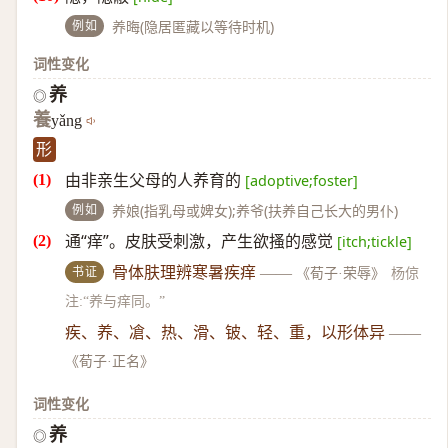
例如
养晦(隐居匿藏以等待时机)
词性变化
养
◎
養
yǎng
形
由非亲生父母的人养育的
[adoptive;foster]
例如
养娘(指乳母或婢女);养爷(扶养自己长大的男仆)
通“痒”。皮肤受刺激，产生欲搔的感觉
[itch;tickle]
书证
骨体肤理辨寒暑疾痒
——
《荀子·荣辱》
杨倞
注:“养与痒同。”
疾、养、凔、热、滑、铍、轻、重，以形体异
——
《荀子·正名》
词性变化
养
◎