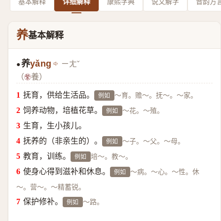
基本解释
详细解释
康熙字典
说文解字
音韵方
养
基本解释
养
yǎng
ㄧㄤˇ
●
（
養）
抚育，供给生活品。
～育。赡～。抚～。～家。
例如
饲养动物，培植花草。
～花。～殖。
例如
生育，生小孩儿。
抚养的（非亲生的）。
～子。～父。～母。
例如
教育，训练。
培～。教～。
例如
使身心得到滋补和休息。
～病。～心。～性。休
例如
～。营～。～精蓄锐。
保护修补。
～路。
例如