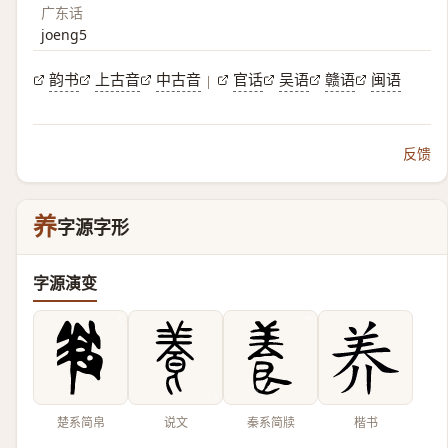
广东话
joeng5
韵书
上古音
中古音
官话
吴语
赣语
闽语
|
反馈
养
字源字形
字源演变
楚系简帛
说文
秦系简牍
楷书