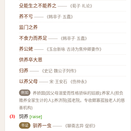
殳能生之不能养之
——
《荀子·礼论》
养不亏
——
《韩非子·五蠹》
监门之养
不食力而养足
——
《韩非子·五蠹》
养公姥
——
《玉台新咏·古诗为焦仲卿妻作》
供养卒大恩
归养
——
《史记·魏公子列传》
以养父母
——
宋·王安石 《伤仲永》
例如
养娇囡(因父母溺爱而性格骄纵的姑娘);养家人(担负
赡养全家生计的人);养济院(孤老院。专收鳏寡孤独老人的慈
善机构)
饲养
[raise]
书证
驯养一虫
——
《聊斋志异·促织》