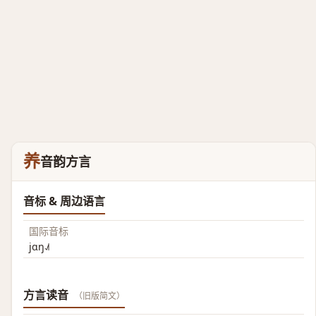
养
音韵方言
音标 & 周边语言
国际音标
jɑŋ˨˩˦
方言读音
（旧版简文）