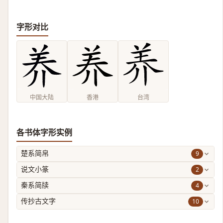
字形对比
中国大陆
香港
台湾
各书体字形实例
9
楚系简帛
2
说文小篆
4
秦系简牍
10
传抄古文字