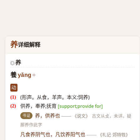
养
详细解释
养
◎
養
yǎng
动
(形声。从食，羊声。本义:饲养)
供养，奉养;抚育
[support;provide for]
书证
养，供养也
——
《说文》
古文从攴，未详。疑
厮养作此字
凡食养阴气也，凡饮养阳气也
——
《礼记·郊特牲》