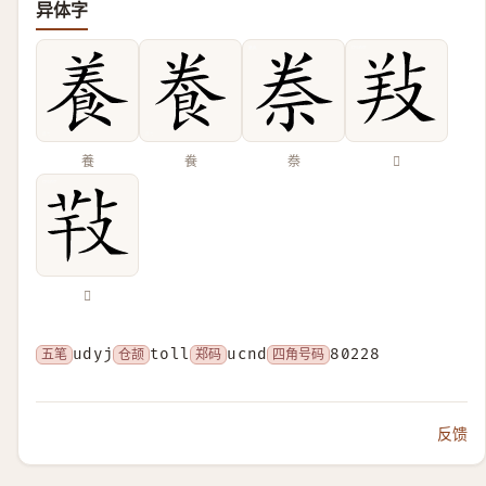
异体字
養
飬
䄅
𢼝
𢽁
五笔
udyj
仓颉
toll
郑码
ucnd
四角号码
80228
反馈