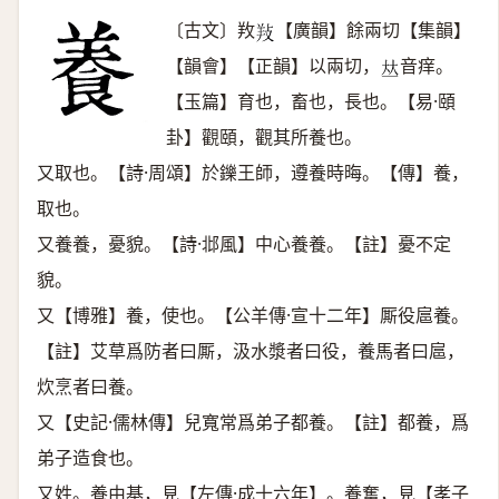
〔古文〕䍩
【廣韻】餘兩切【集韻】
𢼝
【韻會】【正韻】以兩切，
音痒。
𠀤
【玉篇】育也，畜也，長也。【易·頤
卦】觀頤，觀其所養也。
又取也。【詩·周頌】於鑠王師，遵養時晦。【傳】養，
取也。
又養養，憂貌。【詩·邶風】中心養養。【註】憂不定
貌。
又【博雅】養，使也。【公羊傳·宣十二年】厮役扈養。
【註】艾草爲防者曰厮，汲水漿者曰役，養馬者曰扈，
炊烹者曰養。
又【史記·儒林傳】兒寬常爲弟子都養。【註】都養，爲
弟子造食也。
又姓。養由基，見【左傳·成十六年】。養奮，見【孝子