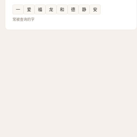
一
爱
福
龙
和
德
静
安
常被查询的字