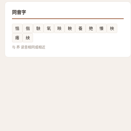
同音字
慃
傟
駚
氧
眏
軮
養
䒋
懩
柍
癢
紻
与 养 读音相同或相近