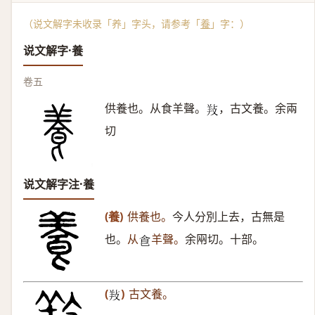
（说文解字未收录「养」字头，请参考「
養
」字：）
说文解字·養
卷五
供養也。从食羊聲。
，古文養。余兩
𢼝
切
说文解字注·養
(養)
供養也。
今人分別上去，古無是
也。
从
羊聲。
余㒳切。十部。
𠊊
(
)
古文養。
𢼝