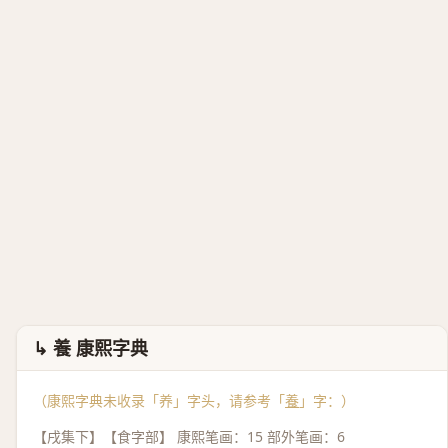
↳ 養 康熙字典
（康熙字典未收录「养」字头，请参考「
養
」字：）
【戌集下】【食字部】 康熙笔画：15 部外笔画：6