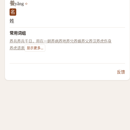
養
yǎng
名
姓
常用词组
养兵
养兵千日，用在一朝
养病
养地
养分
养蜂
养父
养汉
养虎伤身
养虎遗患
显示更多...
反馈