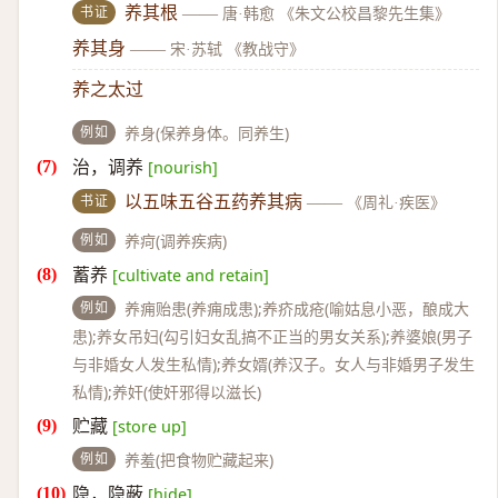
书证
养其根
——
唐·韩愈 《朱文公校昌黎先生集》
养其身
——
宋·苏轼 《教战守》
养之太过
例如
养身(保养身体。同养生)
治，调养
[nourish]
书证
以五味五谷五药养其病
——
《周礼·疾医》
例如
养疴(调养疾病)
蓄养
[cultivate and retain]
例如
养痈贻患(养痈成患);养疥成疮(喻姑息小恶，酿成大
患);养女吊妇(勾引妇女乱搞不正当的男女关系);养婆娘(男子
与非婚女人发生私情);养女婿(养汉子。女人与非婚男子发生
私情);养奸(使奸邪得以滋长)
贮藏
[store up]
例如
养羞(把食物贮藏起来)
隐，隐蔽
[hide]