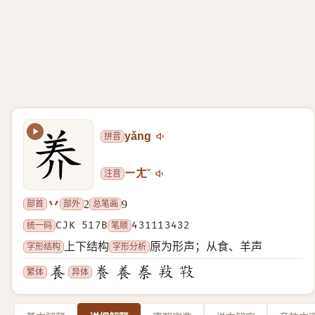
拼音
yǎng
注音
ㄧㄤˇ
丷
部首
部外
总笔画
2
9
统一码
CJK 517B
笔顺
431113432
字形结构
字形分析
上下结构
原为形声；从食、羊声
繁体
异体