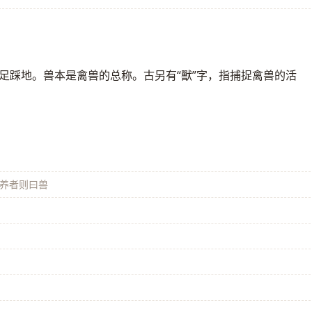
足踩地。兽本是禽兽的总称。古另有“獸”字，指捕捉禽兽的活
养者则曰兽