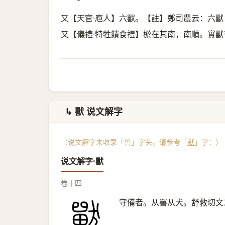
又【天官·庖人】六獸。【註】鄭司農云：六
又【儀禮·特牲饋食禮】棜在其南，南順。實
↳ 獸 说文解字
（说文解字未收录「兽」字头，请参考「
獸
」字：）
说文解字·獸
卷十四
守備者。从嘼从犬。舒救切文