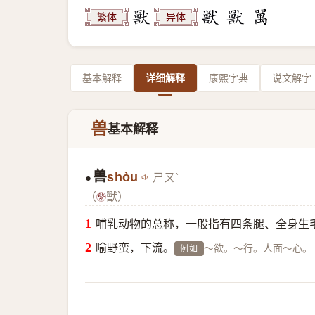
繁体
异体
基本解释
详细解释
康熙字典
说文解字
兽
基本解释
兽
shòu
ㄕㄡˋ
●
（
獸）
哺乳动物的总称，一般指有四条腿、全身生
喻野蛮，下流。
～欲。～行。人面～心。
例如