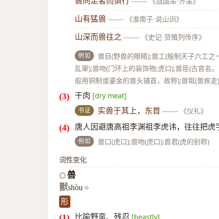
兽同足者而俱行
——
《战国策·齐策》
山有猛兽
——
《淮南子·说山训》
山深而兽往之
——
《史记·货殖列传序》
例如
兽目(野兽的眼睛);兽工(殷制天子六工之
乱窜);兽吻(门环上的装饰物;虎口);兽臣(古
般用铜制或鎏金的兽头铺首，故称);兽铤(兽疾走
干肉
[dry meat]
书证
实兽于其上，东首
——
《仪礼》
唐人因避唐高祖李渊祖李虎讳，往往把虎字
例如
兽口(虎口);兽吻(虎口);兽君(虎的别称)
词性变化
兽
◎
獸
shòu
形
比喻野蛮、残忍
[beastly]