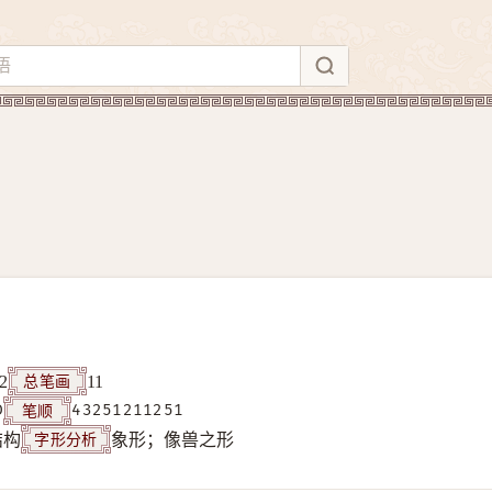
总笔画
2
11
笔顺
D
43251211251
字形分析
结构
象形；像兽之形