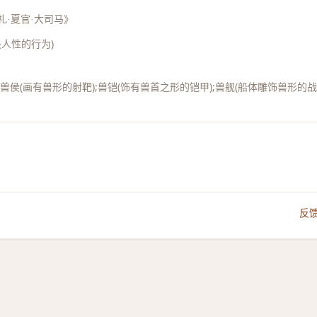
礼·夏官·大司马》
失人性的行为)
;兽侯(画有兽形的射靶);兽铠(饰有兽首之形的铠甲);兽舰(船体雕饰兽形的
反