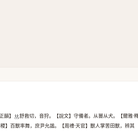
正韻】
舒救切，音狩。【說文】守備者。从嘼从犬。【爾雅·
𠀤
益稷】百獸率舞，庶尹允諧。【周禮·天官】獸人掌罟田獸，辨其