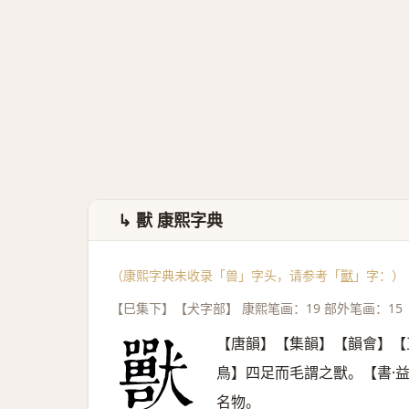
↳ 獸 康熙字典
（康熙字典未收录「兽」字头，请参考「
獸
」字：）
【巳集下】【犬字部】 康熙笔画：19 部外笔画：15
【唐韻】【集韻】【韻會】【
鳥】四足而毛謂之獸。【書·
名物。