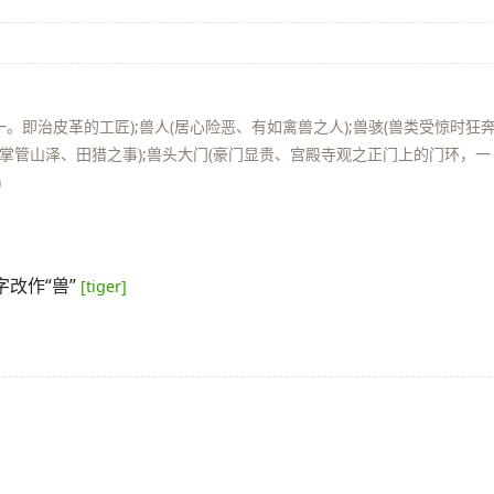
一。即治皮革的工匠);兽人(居心险恶、有如禽兽之人);兽骇(兽类受惊时狂
官名。掌管山泽、田猎之事);兽头大门(豪门显贵、宫殿寺观之正门上的门环，一
)
改作“兽”
[tiger]