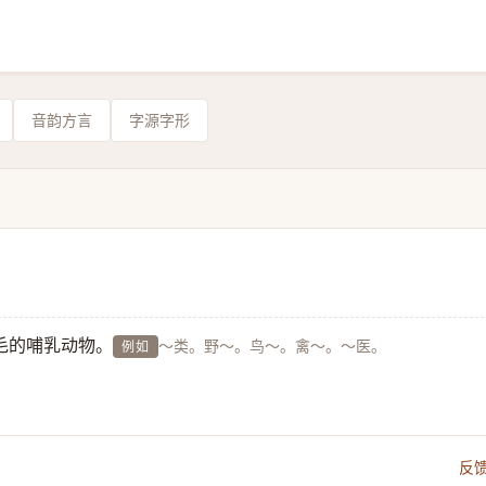
音韵方言
字源字形
毛的哺乳动物。
～类。野～。鸟～。禽～。～医。
例如
反