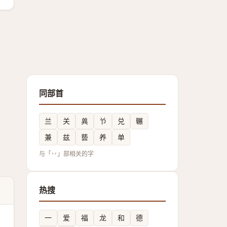
同部首
兰
关
兾
兯
兑
冁
兼
兹
兿
养
单
与「丷」部相关的字
热搜
一
爱
福
龙
和
德