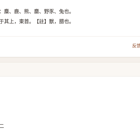
獸：麋、鹿、熊、麕、野豕、兔也。
獸于其上，東首。【註】獸，腊也。
反
二