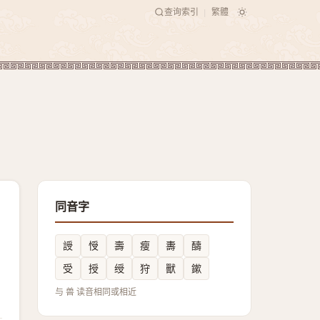
查询索引
繁體
|
同音字
䛵
㥅
壽
瘦
夀
醻
受
授
绶
狩
獸
鏉
与 兽 读音相同或相近