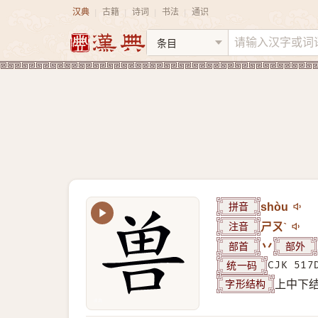
汉典
古籍
诗词
书法
通识
|
|
|
|
拼音
shòu
注音
ㄕㄡˋ
部首
丷
部外
统一码
CJK 517
字形结构
上中下