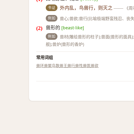
书证
外内乱，鸟兽行，则灭之
——
《周
例如
兽心;兽欲;兽行(比喻极端野蛮残忍、丧
兽形的
[beast-like]
例如
兽材(雕绘兽形的柱子);兽面(兽形的面具)
舰);兽炉(兽形的香炉)
常用词组
兽环
兽聚鸟散
兽王
兽行
兽性
兽医
兽欲