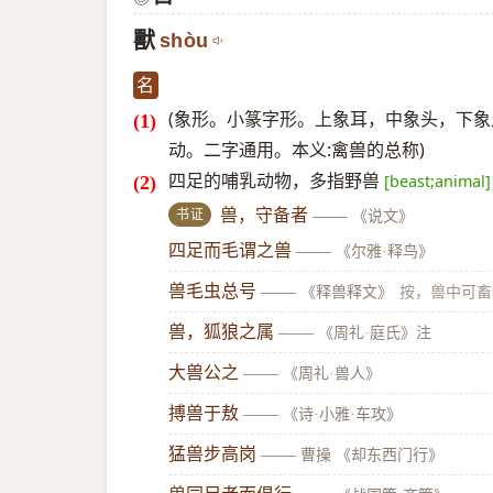
獸
shòu
名
(象形。小篆字形。上象耳，中象头，下象
动。二字通用。本义:禽兽的总称)
四足的哺乳动物，多指野兽
[beast;animal]
书证
兽，守备者
——
《说文》
四足而毛谓之兽
——
《尔雅·释鸟》
兽毛虫总号
——
《释兽释文》
按，兽中可畜
兽，狐狼之属
——
《周礼·庭氏》注
大兽公之
——
《周礼·兽人》
搏兽于敖
——
《诗·小雅·车攻》
猛兽步高岗
——
曹操 《却东西门行》