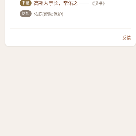
书证
高祖为亭长，常佑之
——
《汉书》
例如
佑庇(帮助;保护)
反馈