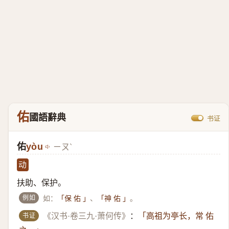
佑
國語辭典
书证
佑
yòu
ㄧㄡˋ
动
扶助、保护。
例如
如：
、
。
「保 佑 」
「神 佑 」
书证
《汉书·卷三九·萧何传》
：
「高祖为亭长，常 佑