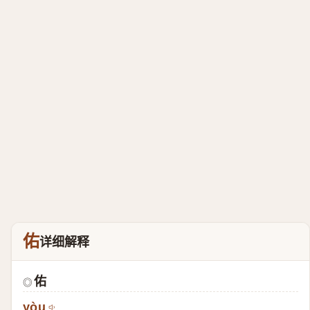
佑
详细解释
佑
◎
yòu