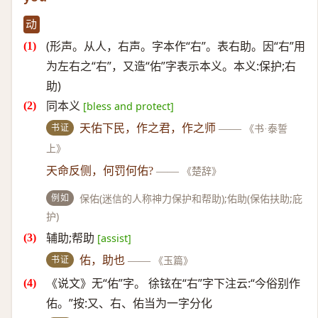
动
(形声。从人，右声。字本作“右”。表右助。因“右”用
为左右之“右”，又造“佑”字表示本义。本义:保护;右
助)
同本义
[bless and protect]
书证
天佑下民，作之君，作之师
——
《书·泰誓
上》
天命反侧，何罚何佑?
——
《楚辞》
例如
保佑(迷信的人称神力保护和帮助);佑助(保佑扶助;庇
护)
辅助;帮助
[assist]
书证
佑，助也
——
《玉篇》
《说文》无“佑”字。 徐铉在“右”字下注云:“今俗别作
佑。”按:又、右、佑当为一字分化