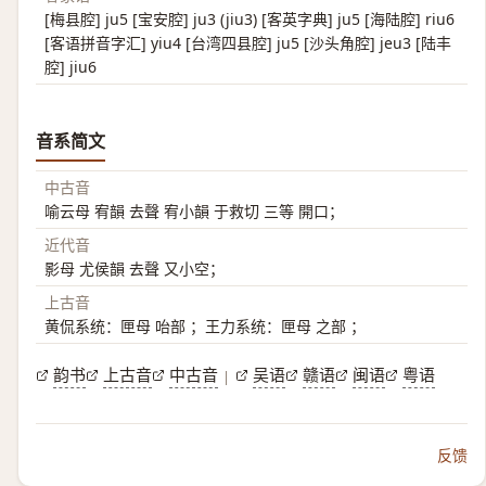
[梅县腔] ju5 [宝安腔] ju3 (jiu3) [客英字典] ju5 [海陆腔] riu6
[客语拼音字汇] yiu4 [台湾四县腔] ju5 [沙头角腔] jeu3 [陆丰
腔] jiu6
音系简文
中古音
喻云母 宥韻 去聲 宥小韻 于救切 三等 開口；
近代音
影母 尤侯韻 去聲 又小空；
上古音
黄侃系统：匣母 咍部 ；王力系统：匣母 之部 ；
韵书
上古音
中古音
吴语
赣语
闽语
粤语
|
反馈