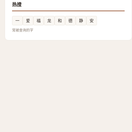
热搜
一
爱
福
龙
和
德
静
安
常被查询的字