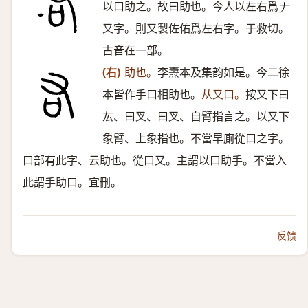
以口助之。故曰助也。今人以左右爲
𠂇
又字。則又製佐佑爲左右字。于救切。
古音在一部。
(右)
助也。
李燾本及集韵如是。今二徐
本皆作手口相助也。
从又口。
按又下曰
厷、曰叉、曰叉、自臂指言之。以又下
象臂、上象指也。不當早廁從口之字。
口部有此字、云助也。從口又。主謂以口助手。不當入
此謂手助口。宜刪。
反馈