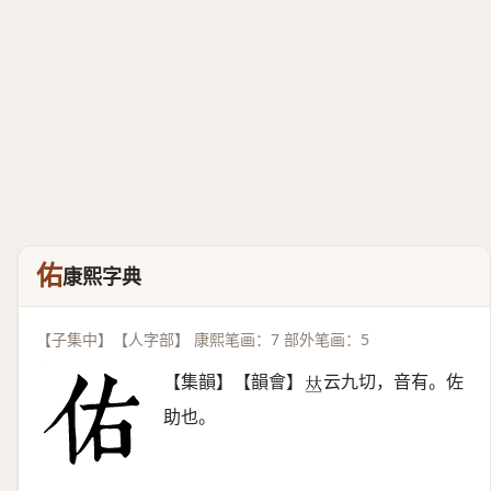
佑
康熙字典
【子集中】【人字部】 康熙笔画：7 部外笔画：5
【集韻】【韻會】
云九切，音有。佐
𠀤
助也。