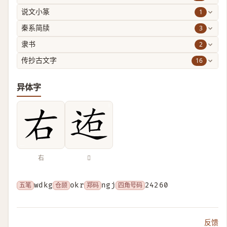
1
说文小篆
3
秦系简牍
2
隶书
16
传抄古文字
异体字
右
𨒐
五笔
wdkg
仓颉
okr
郑码
ngj
四角号码
24260
反馈