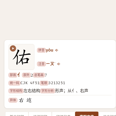
拼音
yòu
注音
ㄧㄡˋ
亻
部首
部外
总笔画
2
7
统一码
CJK 4F51
笔顺
3213251
字形结构
字形分析
左右结构
形声；从亻、右声
异体