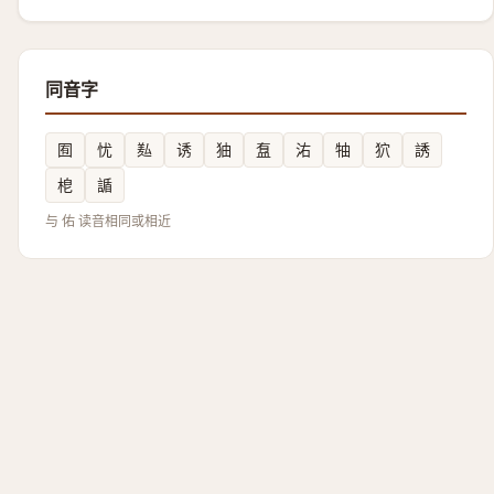
同音字
囿
忧
㕗
诱
㹨
䀁
㳓
牰
狖
誘
梎
䛻
与 佑 读音相同或相近