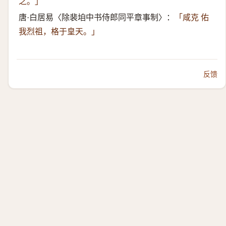
之。」
唐·白居易〈除裴垍中书侍郎同平章事制〉：
「咸克 佑
我烈祖，格于皇天。」
反馈