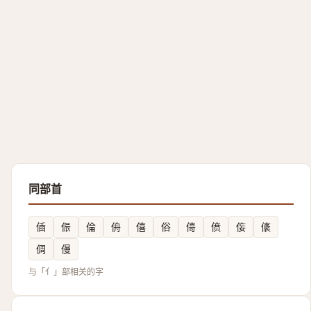
同部首
偛
侲
倫
侜
僖
俗
㑸
偾
侫
㒅
倜
僈
与「亻」部相关的字