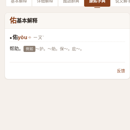
基本解释
详细解释
國語辭典
康熙字典
说文解
佑
基本解释
佑
yòu
ㄧㄡˋ
●
帮助。
～护。～助。保～。庇～。
例如
反馈