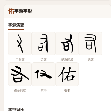
佑
字源字形
字源演变
甲骨文
金文
楚系简帛
说文
秦系简牍
隶书
楷书
字形对比