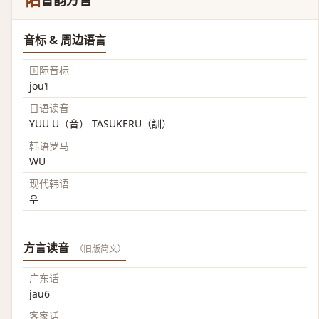
佑
音韵方言
音标 & 周边语言
国际音标
jou˥˧
日语读音
YUU U（音） TASUKERU（訓）
韩语罗马
WU
现代韩语
우
方言读音
（旧版简文）
广东话
jau6
客家话