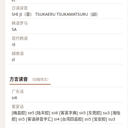
日语读音
SHI JI（音） TSUKAERU TSUKAMATSURU（訓）
韩语罗马
SA
现代韩语
사
越南语
sĩ
方言读音
（旧版简文）
广东话
si6
客家话
[梅县腔] se5 [陆丰腔] sii6 [客英字典] sii5 [东莞腔] su3 [海陆
腔] sii5 [客语拼音字汇] si4 [台湾四县腔] sii5 [宝安腔] su3