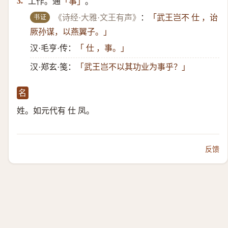
工作。通
。
3.
「事」
书证
《诗经·大雅·文王有声》
：
「武王岂不 仕 ，诒
厥孙谋，以燕翼子。」
汉·毛亨·传：
「 仕 ，事。」
汉·郑玄·笺：
「武王岂不以其功业为事乎？」
名
姓。如元代有 仕 凤。
反馈