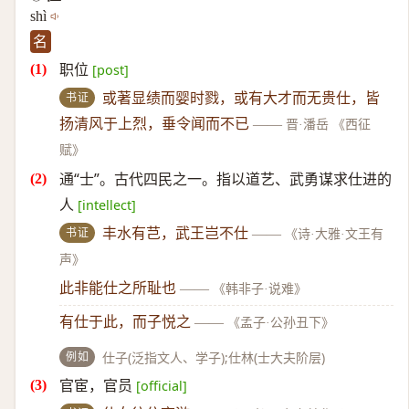
shì
名
职位
[post]
书证
或著显绩而婴时戮，或有大才而无贵仕，皆
扬清风于上烈，垂令闻而不已
——
晋·潘岳 《西征
赋》
通“士”。古代四民之一。指以道艺、武勇谋求仕进的
人
[intellect]
书证
丰水有芑，武王岂不仕
——
《诗·大雅·文王有
声》
此非能仕之所耻也
——
《韩非子·说难》
有仕于此，而子悦之
——
《孟子·公孙丑下》
例如
仕子(泛指文人、学子);仕林(士大夫阶层)
官宦，官员
[official]