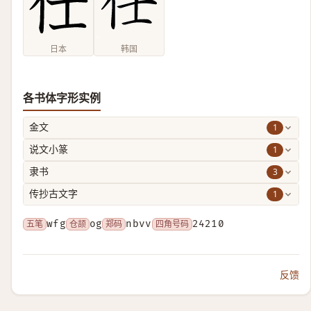
日本
韩国
各书体字形实例
1
金文
1
说文小篆
3
隶书
1
传抄古文字
五笔
wfg
仓颉
og
郑码
nbvv
四角号码
24210
反馈