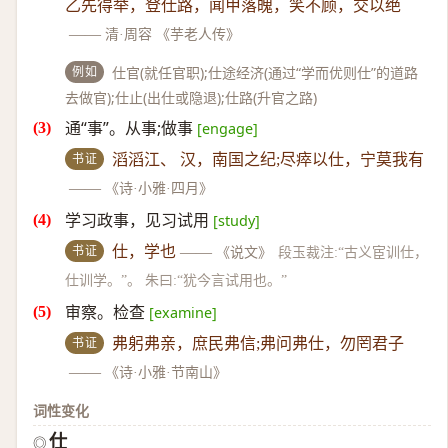
乙先得举，登仕路，闻甲落魄，笑不顾，交以绝
——
清·周容 《芋老人传》
例如
仕官(就任官职);仕途经济(通过“学而优则仕”的道路
去做官);仕止(出仕或隐退);仕路(升官之路)
通“事”。从事;做事
[engage]
书证
滔滔江、 汉，南国之纪;尽瘁以仕，宁莫我有
——
《诗·小雅·四月》
学习政事，见习试用
[study]
书证
仕，学也
——
《说文》
段玉裁注:“古义宦训仕，
仕训学。”。 朱曰:“犹今言试用也。”
审察。检查
[examine]
书证
弗躬弗亲，庶民弗信;弗问弗仕，勿罔君子
——
《诗·小雅·节南山》
词性变化
仕
◎