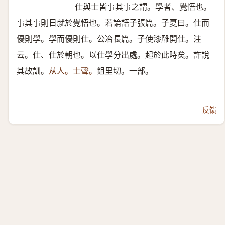
仕與士皆事其事之謂。學者、覺悟也。
事其事則日就於覺悟也。若論語子張篇。子夏曰。仕而
優則學。學而優則仕。公冶長篇。子使漆雕開仕。注
云。仕、仕於朝也。以仕學分出處。起於此時矣。許說
其故訓。
从人。士聲。
鉏里切。一部。
反馈