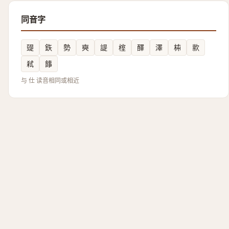
同音字
䜻
鉃
勢
奭
諟
榁
醳
澤
枾
㱁
弒
䭄
与 仕 读音相同或相近