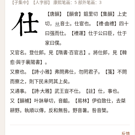
【子集中】【人字部】 康熙笔画：5 部外笔画：3
【唐韻】【韻會】鉏里切【集韻】上史
切，
音士。仕宦也。【禮·曲禮】四十
𠀤
曰强而仕。【禮運】仕于公曰臣，仕于
家曰僕。
又官名。登仕郞。見【隋書·百官志】。將仕郞，見【韓
愈·與于襄陽書】。
又察也。【詩·小雅】弗問弗仕，勿罔君子。【箋】不問
而察之，則下民未罔其上矣。
又通事。【詩·大雅】武王豈不仕。【註】仕，事也。
又【韻補】叶牀舉切，音齟。【易林】伊伯致仕，去桀
耕野。執順以傳，反和無咎。野音暑。咎音榘。
反馈