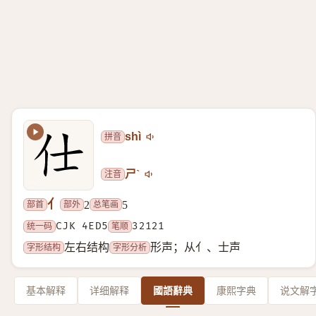
拼音
shì
注音
ㄕˋ
亻
部首
部外
总笔画
2
5
统一码
CJK 4ED5
笔顺
32121
字形结构
字形分析
左右结构
形声；从亻、士声
基本解释
详细解释
國語辭典
康熙字典
说文解