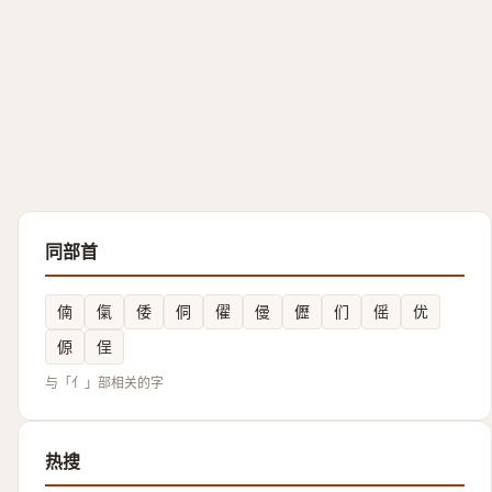
同部首
㑲
㑶
倭
侗
㒛
㑴
儮
们
傜
优
傆
侱
与「亻」部相关的字
热搜