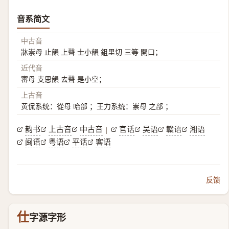
音系简文
中古音
牀崇母 止韻 上聲 士小韻 鉏里切 三等 開口；
近代音
審母 支思韻 去聲 是小空；
上古音
黄侃系统：從母 咍部 ；王力系统：崇母 之部 ；
韵书
上古音
中古音
官话
吴语
赣语
湘语
|
闽语
粤语
平话
客语
反馈
仕
字源字形