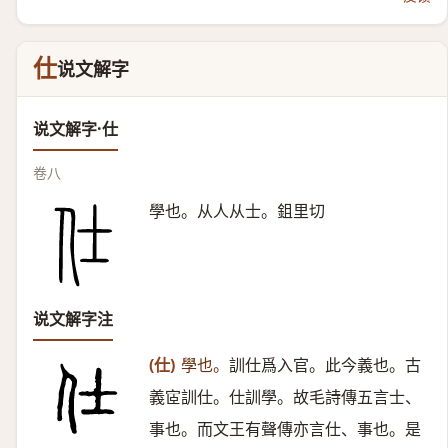
仕
说文解字
说文解字·仕
卷八
學也。从人从士。鉏里切
说文解字注
(仕)
學也。
訓仕爲入官。此今義也。古
義宧訓仕。仕訓學。故毛詩傳五言士、
事也。而文王有聲傳亦言仕、事也。是