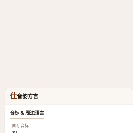
仕
音韵方言
音标 & 周边语言
国际音标
ʂʅ˥˧