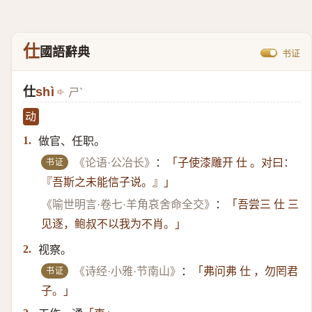
仕
國語辭典
书证
仕
shì
ㄕˋ
动
做官、任职。
1.
书证
《论语·公冶长》
：
「子使漆雕开 仕 。对曰：
『吾斯之未能信子说。』」
《喻世明言·卷七·羊角哀舍命全交》
：
「吾尝三 仕 三
见逐，鲍叔不以我为不肖。」
视察。
2.
书证
《诗经·小雅·节南山》
：
「弗问弗 仕 ，勿罔君
子。」