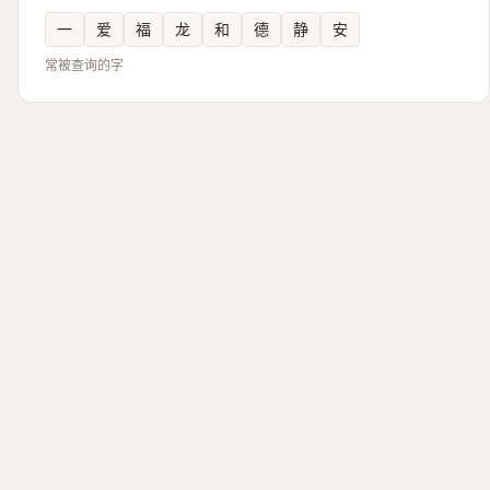
一
爱
福
龙
和
德
静
安
常被查询的字