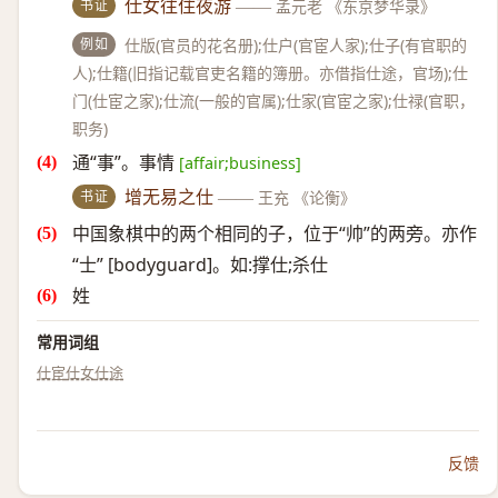
书证
仕女往住夜游
——
孟元老 《东京梦华录》
例如
仕版(官员的花名册);仕户(官宦人家);仕子(有官职的
人);仕籍(旧指记载官吏名籍的簿册。亦借指仕途，官场);仕
门(仕宦之家);仕流(一般的官属);仕家(官宦之家);仕禄(官职，
职务)
通“事”。事情
[affair;business]
书证
增无易之仕
——
王充 《论衡》
中国象棋中的两个相同的子，位于“帅”的两旁。亦作
“士” [bodyguard]。如:撑仕;杀仕
姓
常用词组
仕宦
仕女
仕途
反馈