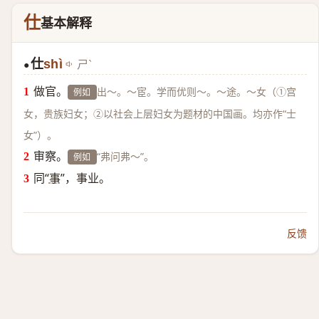
仕
基本解释
仕
shì
ㄕˋ
●
做官。
出～。～宦。学而优则～。～途。～女（①宫
例如
女，贵族妇女；②以社会上层妇女为题材的中国画。均亦作“士
女”）。
审察。
“弗问弗～”。
例如
同“
事
”，事业。
反馈