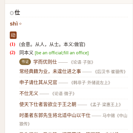
仕
◎
shì
动
(会意。从人，从士。本义:做官)
同本义
[be an official;fill an office]
书证
学而优则仕
——
《论语·子张》
常经典籍为业，未遑仕进之事
——
《后汉书·崔骃传》
申子请仕其从兄官
——
《韩非子·外储说左上》
不仕无义
——
《论语·微子》
使天下仕者皆欲立于王之朝
——
《孟子·梁惠王上》
时墨者东郭先生将北适中山以干仕
——
马中锡《中山
狼传》