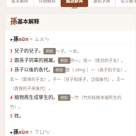
基本解释
详细解释
國語辭典
康熙字典
说文解
孫
基本解释
孫
sūn
ㄙㄨㄣ
●
兒子的兒子。
～子。～女。
例如
跟孫子同輩的親屬。
外～。侄～（侄兒的子女）。
例如
孫子以後的各代。
曾（ zēng ）～（孫子的子女）。
例如
玄～（曾孫的子女）。子～（兒子和孫子，泛指後代）。王～
（貴族的子孫後代）。
植物再生成孳生的。
～竹（竹的枝根末端所生的
例如
竹）。
姓。
孫
xùn
ㄒㄩㄣˋ
●