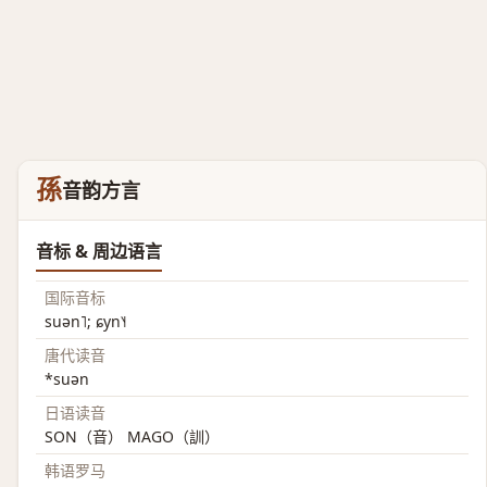
孫
音韵方言
音标 & 周边语言
国际音标
suən˥; ɕyn˥˧
唐代读音
*suən
日语读音
SON（音） MAGO（訓）
韩语罗马