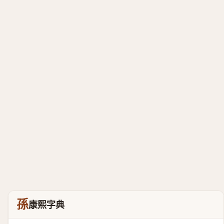
孫
康熙字典