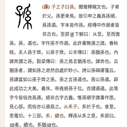
(孫)
子之子曰孫。
爾雅釋親文也。子卑
於父。孫更卑焉。故引申之義爲孫順，
爲孫遁。字本皆作孫。經傳中作遜者皆
非古也。至部
下解曰：从至。至而復
𦥊
孫。孫，遁也。字作孫不作遜。此許書無遜之證。春秋
經。夫人孫于齊。公孫于齊。公羊傳曰：孫猶孫也。內
諱奔謂之孫。穀梁傳曰：孫之爲言猶孫也。諱奔也。云
猶孫者，謂如孫之退然自處於眇小。詩公孫碩膚箋云。
孫讀當如公孫于齊之孫。孫之言孫遁也。周公孫遁。辟
此成功之大美。書序。帝堯將孫于位。亦謂遜遁。此等
字今皆俗改爲遜。絕非古字古義。惟孫順字唐書作愻。
見心部。而俗亦以遜爲之。
从系子。
系於子也。會意。
思䰟切。十三部。
系，續也。
釋孫从系之意。系部曰。
者，續也。系猶
也。
𦇓
𦇓