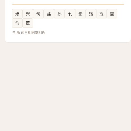
飱
巺
㒐
蓀
孙
卂
愻
飧
搎
熏
伨
蕈
与 孫 读音相同或相近