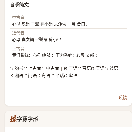
音系简文
中古音
心母 魂韻 平聲 孫小韻 思渾切 一等 合口；
近代音
心母 真文韻 平聲陰 孫小空；
上古音
黄侃系统：心母 痕部 ；王力系统：心母 文部 ；
韵书
上古音
中古音
官话
晋语
吴语
赣语
|
湘语
闽语
粤语
平话
客语
反馈
孫
字源字形