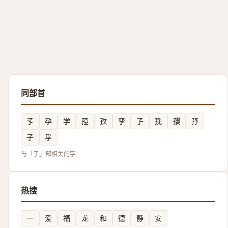
同部首
孓
孕
学
孲
孜
孪
孒
㝃
孾
㜿
子
孚
与「子」部相关的字
热搜
一
爱
福
龙
和
德
静
安