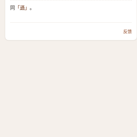
同
。
「
遜
」
反馈