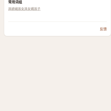
常用词组
孫媳婦
孫女
孫女婿
孫子
反馈