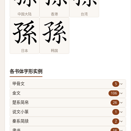
中国大陆
香港
台湾
日本
韩国
各书体字形实例
5
甲骨文
106
金文
26
楚系简帛
1
说文小篆
2
秦系简牍
16
隶书