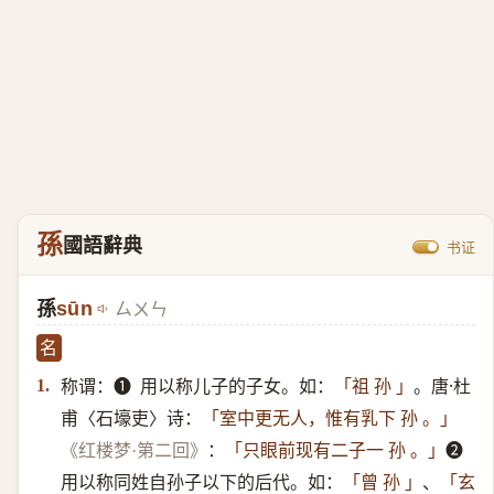
孫
國語辭典
书证
孫
sūn
ㄙㄨㄣ
名
称谓：➊ ​ 用以称儿子的子女。如：
。唐·杜
1.
「祖 孙 」
甫〈石壕吏〉诗：
「室中更无人，惟有乳下 孙 。」
：
➋ ​
《红楼梦·第二回》
「只眼前现有二子一 孙 。」
用以称同姓自孙子以下的后代。如：
、
「曾 孙 」
「玄