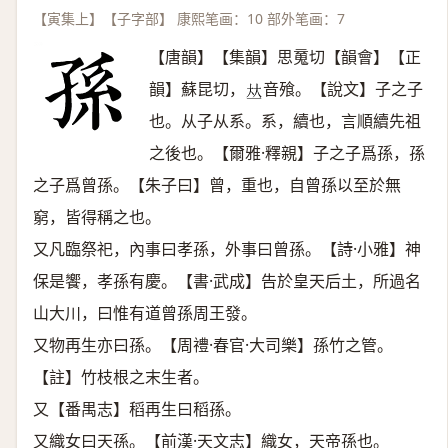
【寅集上】【子字部】 康熙笔画：10 部外笔画：7
【唐韻】【集韻】思䰟切【韻會】【正
韻】蘇昆切，
音飱。【說文】子之子
𠀤
也。从子从系。系，續也，言順續先祖
之後也。【爾雅·釋親】子之子爲孫，孫
之子爲曾孫。【朱子曰】曾，重也，自曾孫以至於無
窮，皆得稱之也。
又凡臨祭祀，內事曰孝孫，外事曰曾孫。【詩·小雅】神
保是饗，孝孫有慶。【書·武成】告於皇天后土，所過名
山大川，曰惟有道曾孫周王發。
又物再生亦曰孫。【周禮·春官·大司樂】孫竹之管。
【註】竹枝根之末生者。
又【番禺志】稻再生曰稻孫。
又織女曰天孫。【前漢·天文志】織女，天帝孫也。