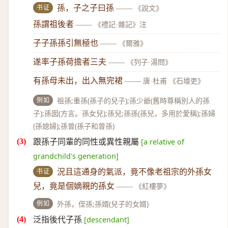
书证
孫，子之子曰孫
——
《說文》
孫謂祖後者
——
《禮記·雜記》注
子子孫孫引無極也
——
《爾雅》
遂率子孫荷擔者三夫
——
《列子·湯問》
有孫母未出，出入無完裙
——
唐·杜甫 《石壕吏》
例如
祖孫;重孫(孫子的兒子);孫少爺(舊時尊稱別人的孫
子);孫囡(方言。孫女兒);孫兒;孫孫(孫兒，多用於愛稱);孫婦
(孫媳婦);孫曾(孫子和曾孫)
跟孫子同輩的同性或異性親屬
[a relative of
grandchild's generation]
书证
況且這通身的氣派，竟不像老祖宗的外孫女
兒，竟是個嫡親的孫女
——
《紅樓夢》
例如
外孫，侄孫;孫婿(兒子的女婿)
泛指後代子孫
[descendant]