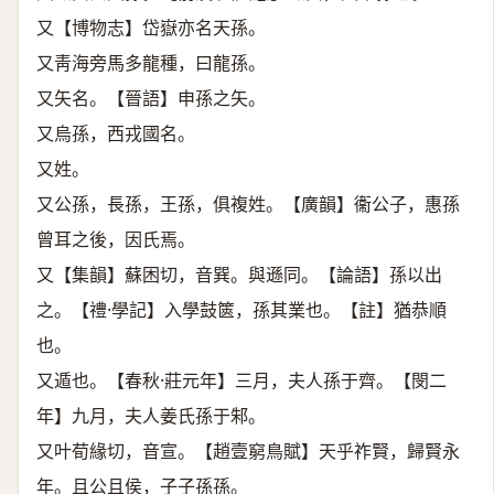
又【博物志】岱嶽亦名天孫。
又靑海旁馬多龍種，曰龍孫。
又矢名。【晉語】申孫之矢。
又烏孫，西戎國名。
又姓。
又公孫，長孫，王孫，俱複姓。【廣韻】衞公子，惠孫
曾耳之後，因氏焉。
又【集韻】蘇困切，音巽。與遜同。【論語】孫以出
之。【禮·學記】入學鼓篋，孫其業也。【註】猶恭順
也。
又遁也。【春秋·莊元年】三月，夫人孫于齊。【閔二
年】九月，夫人姜氏孫于邾。
又叶荀緣切，音宣。【趙壹窮鳥賦】天乎祚賢，歸賢永
年。且公且侯，子子孫孫。