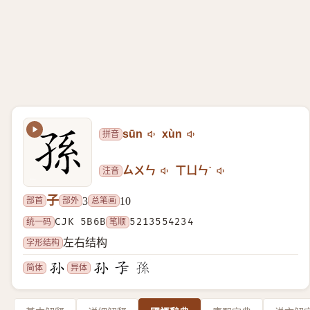
拼音
sūn
xùn
注音
ㄙㄨㄣ
ㄒㄩㄣˋ
子
部首
部外
总笔画
3
10
统一码
CJK 5B6B
笔顺
5213554234
字形结构
左右结构
简体
异体