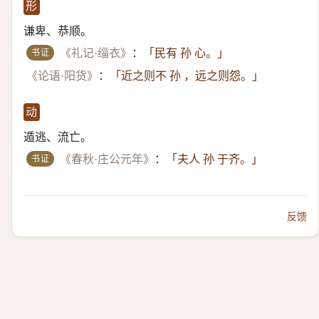
形
谦卑、恭顺。
书证
《礼记·缁衣》
：
「民有 孙 心。」
《论语·阳货》
：
「近之则不 孙 ，远之则怨。」
动
遁逃、流亡。
书证
《春秋·庄公元年》
：
「夫人 孙 于齐。」
反馈