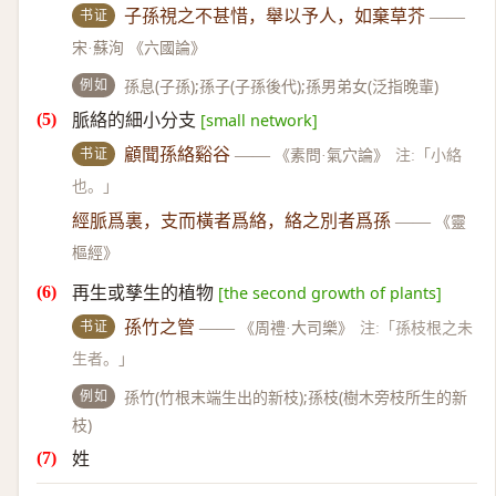
书证
子孫視之不甚惜，舉以予人，如棄草芥
——
宋·蘇洵 《六國論》
例如
孫息(子孫);孫子(子孫後代);孫男弟女(泛指晚輩)
脈絡的細小分支
[small network]
书证
顧聞孫絡谿谷
——
《素問·氣穴論》
注:「小絡
也。」
經脈爲裏，支而橫者爲絡，絡之別者爲孫
——
《靈
樞經》
再生或孳生的植物
[the second growth of plants]
书证
孫竹之管
——
《周禮·大司樂》
注:「孫枝根之未
生者。」
例如
孫竹(竹根末端生出的新枝);孫枝(樹木旁枝所生的新
枝)
姓