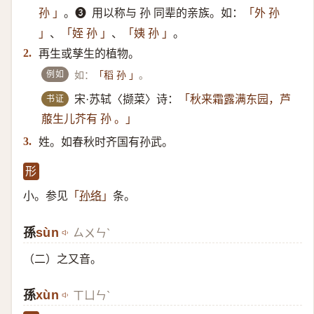
。➌ ​ 用以称与 孙 同辈的亲族。如：
孙 」
「外 孙
、
、
。
」
「姪 孙 」
「姨 孙 」
再生或孳生的植物。
2.
例如
如：
。
「稻 孙 」
书证
宋·苏轼〈撷菜〉诗：
「秋来霜露满东园，芦
菔生儿芥有 孙 。」
姓。如春秋时齐国有孙武。
3.
形
小。参见
条。
「
孙络
」
孫
​sùn
ㄙㄨㄣˋ
（二）​之又音。
孫
xùn
ㄒㄩㄣˋ