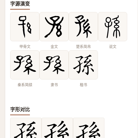
字源演变
甲骨文
金文
楚系简帛
说文
秦系简牍
隶书
楷书
字形对比