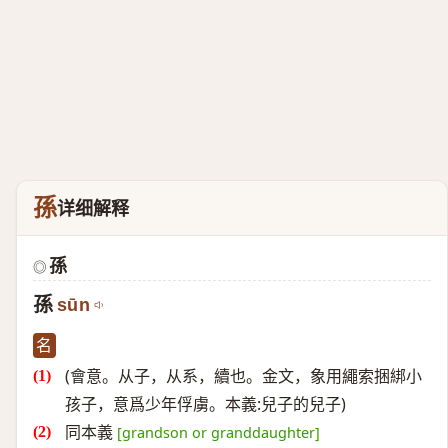
孫
详细解释
孫
◎
孫
sūn
名
(會意。从子，从系，續也。金文，象用繩索捆綁小
孩子，意爲少年俘虜。本義:兒子的兒子)
同本義
[grandson or granddaughter]