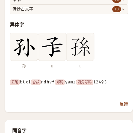
18
传抄古文字
异体字
孙
𡤾
𭓂
五笔
btxi
仓颉
ndhvf
郑码
yamz
四角号码
12493
反馈
同音字