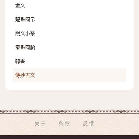
金文
楚系簡帛
說文小篆
秦系簡牘
隸書
傳抄古文
关于
条款
反馈