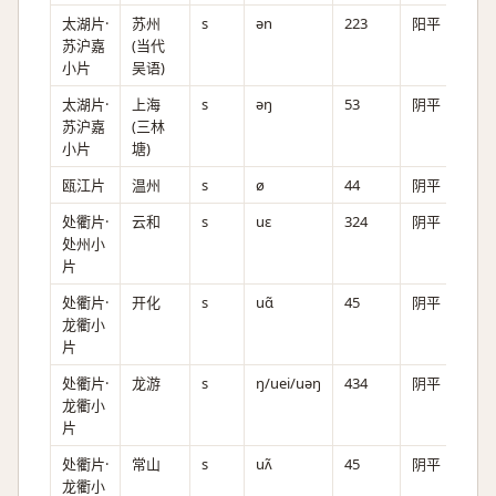
太湖片·
苏州
s
ən
223
阳平
苏沪嘉
(当代
小片
吴语)
太湖片·
上海
s
əŋ
53
阴平
苏沪嘉
(三林
小片
塘)
瓯江片
温州
s
ø
44
阴平
处衢片·
云和
s
uɛ
324
阴平
处州小
片
处衢片·
开化
s
uɑ̃
45
阴平
龙衢小
片
处衢片·
龙游
s
ŋ/uei/uəŋ
434
阴平
文/
龙衢小
白/
片
又
处衢片·
常山
s
uʌ̃
45
阴平
龙衢小