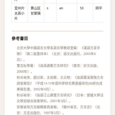
宣州片·
黄山区
s
ən
53
阴平
太高小
甘棠镇
片
參考書目
北京大學中國語言文學系語言學教研室編：《漢語方音字
匯》（第二版重排本）〈北京：語文出版社，2003年6
月〉。
曹志耘等著：《吳語處衢方言研究》〈東京：好文出版，
2000年〉。
秋谷裕幸、趙日新、太田齋、王正剛：《吳語蘭溪東陽方言
調查報告》〈平成13-15年度科學研究費基盤研究(B)研究成
果報告書，2002年4月〉。
秋谷裕幸：《吳語江山廣豐方言研究》〈日本：愛媛大學法
文學部總合政策學科，2001年3月〉。
安徽省地方志編輯委員會編，《徽州省志．方言志》〈北
京：方志出版社，1997年2月〉。