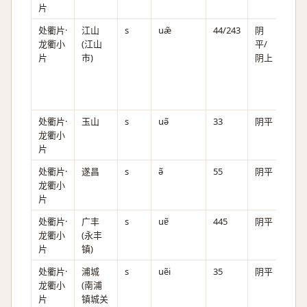
片
处衢片·
江山
s
uæ̃
44/243
阴
文
龙衢小
(江山
平/
(玄
片
市)
阴上
孙),
白
(孙
子)
处衢片·
玉山
s
uə̃
33
阴平
龙衢小
片
处衢片·
遂昌
s
ə̃
55
阴平
龙衢小
片
处衢片·
广丰
s
uɐ̃
445
阴平
龙衢小
(永丰
片
镇)
处衢片·
浦城
s
uẽi
35
阴平
龙衢小
(南浦
片
镇城关