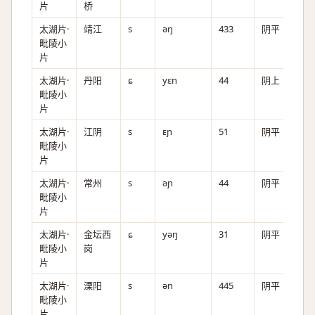
片
桥
太湖片·
靖江
s
əŋ
433
阴平
毗陵小
片
太湖片·
丹阳
ɕ
yɛn
44
阴上
毗陵小
片
太湖片·
江阴
s
ᴇɲ
51
阴平
毗陵小
片
太湖片·
常州
s
əɲ
44
阴平
毗陵小
片
太湖片·
金坛西
ɕ
yəŋ
31
阴平
毗陵小
岗
片
太湖片·
溧阳
s
ən
445
阴平
毗陵小
片