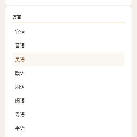
方言
官话
晋语
吴语
赣语
湘语
闽语
粤语
平话