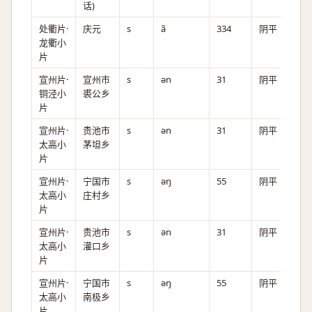
话)
处衢片·
庆元
s
ã
334
阴平
龙衢小
片
宣州片·
宣州市
s
ən
31
阴平
铜泾小
裘公乡
片
宣州片·
贵池市
s
ən
31
阴平
太高小
茅坦乡
片
宣州片·
宁国市
s
əŋ
55
阴平
太高小
庄村乡
片
宣州片·
贵池市
s
ən
31
阴平
太高小
灌口乡
片
宣州片·
宁国市
s
əŋ
55
阴平
太高小
南极乡
片