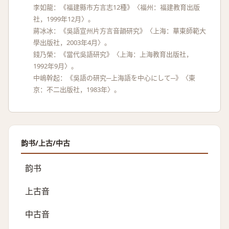
李如龍：《福建縣市方言志12種》〈福州：福建教育出版
社，1999年12月〉。
蔣冰冰：《吳語宣州片方言音韻研究》〈上海：華東師範大
學出版社，2003年4月〉。
錢乃榮：《當代吳語研究》〈上海：上海教育出版社，
1992年9月〉。
中嶋幹起：《吳語の研究─上海語を中心にして─》〈東
京：不二出版社，1983年〉。
韵书/上古/中古
韵书
上古音
中古音