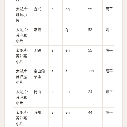
太湖片·
宜兴
s
əŋ
55
阴平
毗陵小
片
太湖片·
常熟
s
ɛ̃ɲ
52
阴平
苏沪嘉
小片
太湖片·
无锡
s
ən
55
阴平
苏沪嘉
小片
太湖片·
宝山霜
z
ɛ̃
231
阳平
苏沪嘉
草墩
小片
太湖片·
昆山
z
ən
24
阳平
苏沪嘉
小片
太湖片·
苏州
s
ən
44
阴平
苏沪嘉
小片