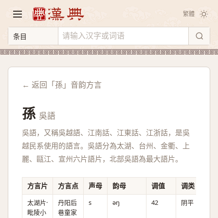
繁體
← 返回「孫」音韵方言
孫
吳語
吳語，又稱吳越語、江南話、江東話、江浙話，是吳
越民系使用的語言。吳語分為太湖、台州、金衢、上
麗、甌江、宣州六片語片，北部吳語為最大語片。
方言片
方言点
声母
韵母
调值
调类
备
太湖片·
丹阳后
s
əŋ
42
阴平
毗陵小
巷童家