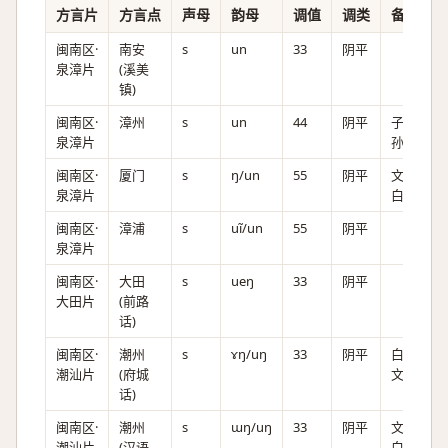
方言片
方言点
声母
韵母
调值
调类
备注
闽南区·
南安
s
un
33
阴平
泉漳片
(溪美
镇)
闽南区·
漳州
s
un
44
阴平
子
泉漳片
孙。
闽南区·
厦门
s
ŋ/un
55
阴平
文,
泉漳片
白
闽南区·
漳浦
s
uĩ/un
55
阴平
泉漳片
闽南区·
大田
s
ueŋ
33
阴平
大田片
(前路
话)
闽南区·
潮州
s
ɤŋ/uŋ
33
阴平
白,
潮汕片
(府城
文
话)
闽南区·
潮州
s
ɯŋ/uŋ
33
阴平
文,
潮汕片
(汉语
白