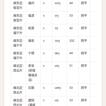
闽东区·
福州
s
ouŋ
44
阴平
侯官片
闽东区·
福清
s
oŋ
53
阴平
侯官片
闽东区·
柘荣
s
ɔŋ
42
阴平
福宁片
闽东区·
福安
s
ɔuŋ
332
阴平
福宁片
闽东区·
宁德
s
œŋ
44
阴平
福宁片
闽北区·
崇安
s
uiŋ
51
阴平
西北片
(崇城
镇城关
话)
闽北区·
石陂
s
ueiŋ
53
阴平
西北片
闽北区·
建阳
s
uŋ
53
阴平
西北片
(潭城