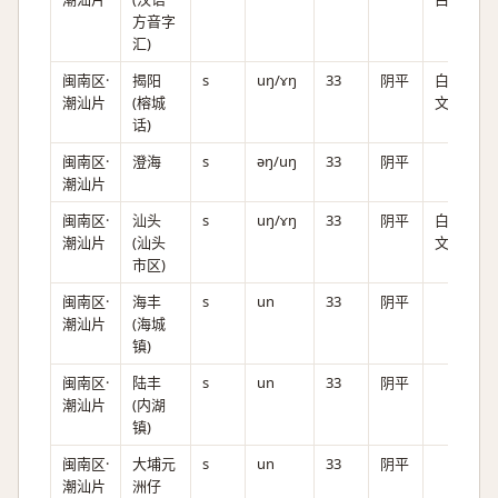
方音字
汇)
闽南区·
揭阳
s
uŋ/ɤŋ
33
阴平
白,
潮汕片
(榕城
文
话)
闽南区·
澄海
s
əŋ/uŋ
33
阴平
潮汕片
闽南区·
汕头
s
uŋ/ɤŋ
33
阴平
白,
潮汕片
(汕头
文
市区)
闽南区·
海丰
s
un
33
阴平
潮汕片
(海城
镇)
闽南区·
陆丰
s
un
33
阴平
潮汕片
(内湖
镇)
闽南区·
大埔元
s
un
33
阴平
潮汕片
洲仔