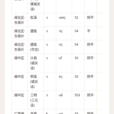
镇城关
话)
闽北区·
松溪
s
ueiŋ
52
阴平
东南片
闽北区·
建瓯
s
ɔŋ
54
平
东南片
闽北区·
建瓯
s
ɔŋ
54
阴平
东南片
(市志)
闽中区
沙县
s
uɪ̃
33
阴平
(城关
话)
闽中区
明溪
s
ɛŋ
33
阴平
(城关
话)
闽中区
三明
s
uã
553
阴平
(三元
话)
广西闽
平南
ɬ
un
33
阴平