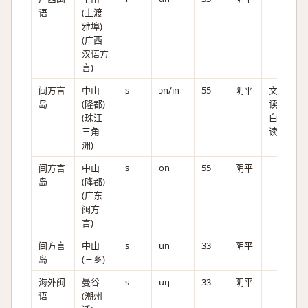
语
(上渡
雅埠)
(广西
汉语方
言)
闽方言
中山
s
ɔn/in
55
阴平
文
岛
(隆都)
读，
(珠江
白
三角
读。
洲)
闽方言
中山
s
on
55
阴平
岛
(隆都)
(广东
闽方
言)
闽方言
中山
s
un
33
阴平
岛
(三乡)
海外闽
曼谷
s
uŋ
33
阴平
语
(潮州