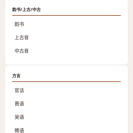
韵书/上古/中古
韵书
上古音
中古音
方言
官话
晋语
吴语
赣语