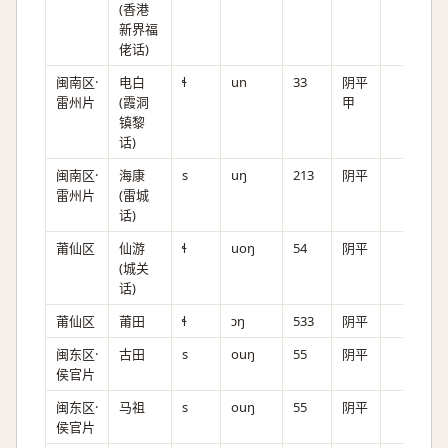
(香港
新界福
佬话)
闽南区·
电白
ɬ
un
33
阴平
雷州片
(霞洞
甲
镇黎
话)
闽南区·
海康
s
uŋ
213
阴平
雷州片
(雷城
话)
莆仙区
仙游
ɬ
uoŋ
54
阴平
(城关
话)
莆仙区
莆田
ɬ
ɔŋ
533
阴平
闽东区·
古田
s
ouŋ
55
阴平
侯官片
闽东区·
马祖
s
ouŋ
55
阴平
侯官片