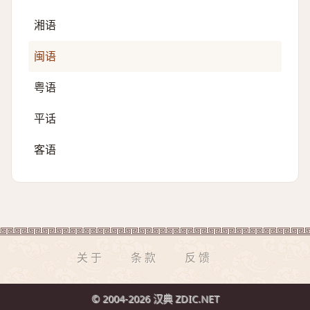
湘语
闽语
粤语
平话
客语
关于
条款
反馈
© 2004-2026 汉典 ZDIC.NET