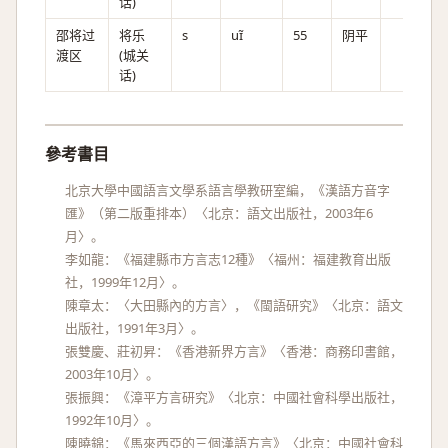
话)
邵将过
将乐
s
uɪ̃
55
阴平
渡区
(城关
话)
參考書目
北京大學中國語言文學系語言學教研室編，《漢語方音字
匯》（第二版重排本）〈北京：語文出版社，2003年6
月〉。
李如龍：《福建縣市方言志12種》〈福州：福建教育出版
社，1999年12月〉。
陳章太：〈大田縣內的方言〉，《閩語研究》〈北京：語文
出版社，1991年3月〉。
張雙慶、莊初昇：《香港新界方言》〈香港：商務印書館，
2003年10月〉。
張振興：《漳平方言研究》〈北京：中國社會科學出版社，
1992年10月〉。
陳曉錦：《馬來西亞的三個漢語方言》〈北京：中國社會科