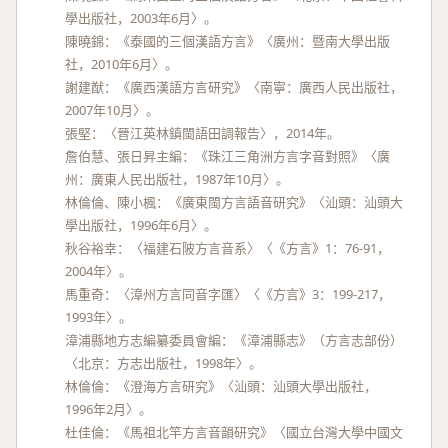
學出版社，2003年6月〉。
陳曉錦：《泰國的三個漢語方言》〈廣州：暨南大學出版
社，2010年6月〉。
謝建猷：《廣西漢語方言研究》〈南寧：廣西人民出版社，
2007年10月〉。
張堅：〈晉江英林鎮閩語田調報告〉，2014年。
詹伯慧、張日昇主編：《珠江三角洲方言字音對照》〈廣
州：廣東人民出版社，1987年10月〉。
林倫倫、陳小楓：《廣東閩方言語音研究》〈汕頭：汕頭大
學出版社，1996年6月〉。
秋谷裕幸：〈福建石陂方言音系〉〈《方言》1：76-91，
2004年〉。
馬重奇：〈漳州方言同音字匯〉〈《方言》3：199-217，
1993年〉。
漳浦縣地方志編纂委員會編：《漳浦縣志》（方言志部份）
〈北京：方志出版社，1998年〉。
林倫倫：《澄海方言研究》〈汕頭：汕頭大學出版社，
1996年2月〉。
杜佳倫：《馬祖北竿方言音韻研究》〈國立台灣大學中國文