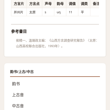
方言片
方言点
声母
韵母
调值
调类
备注
并州片
太原
s
uŋ
11
平
參考書目
侯精一、溫端政主編：《山西方言調查研究報告》〈太原：
山西高校聯合出版社，1993年〉。
韵书/上古/中古
韵书
上古音
中古音