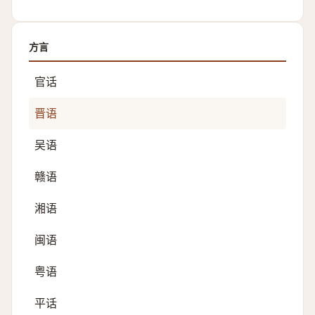
方言
官话
晋语
吴语
赣语
湘语
闽语
粤语
平话