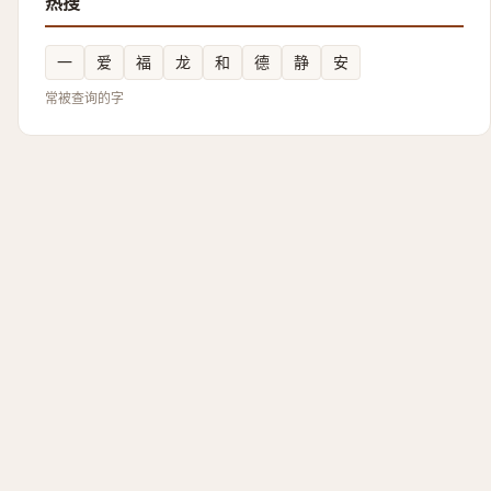
热搜
一
爱
福
龙
和
德
静
安
常被查询的字