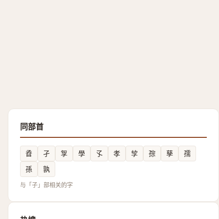
同部首
孴
孑
㝁
學
孓
孝
孧
孮
孳
孺
孫
孰
与「子」部相关的字