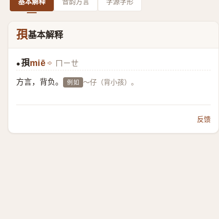
基本解释
音韵方言
字源字形
孭
基本解释
孭
miē
ㄇㄧㄝ
●
方言，背负。
～仔（背小孩）。
例如
反馈