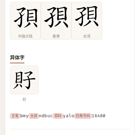
中国大陆
香港
台湾
异体字
𧴯
五笔
bmy
仓颉
ndbuc
郑码
yalo
四角号码
16480