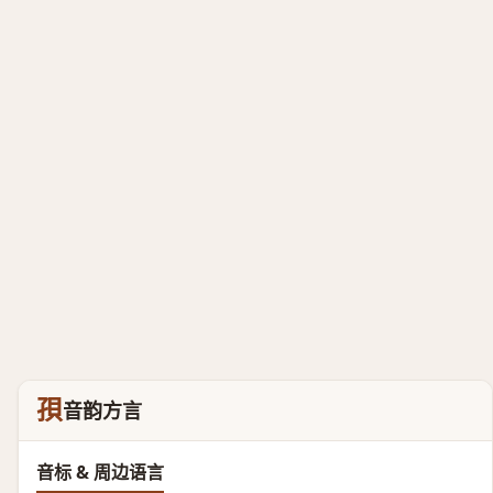
孭
音韵方言
音标 & 周边语言