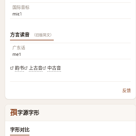
国际音标
miɛ˥
方言读音
（旧版简文）
广东话
me1
韵书
上古音
中古音
反馈
孭
字源字形
字形对比