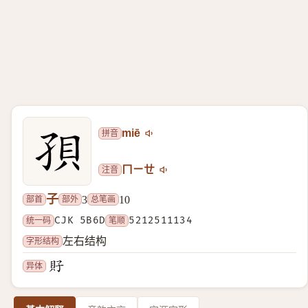
拼音
miē
注音
ㄇㄧㄝ
子
部首
部外
总笔画
3
10
统一码
CJK 5B6D
笔顺
5212511134
字形结构
左右结构
异体