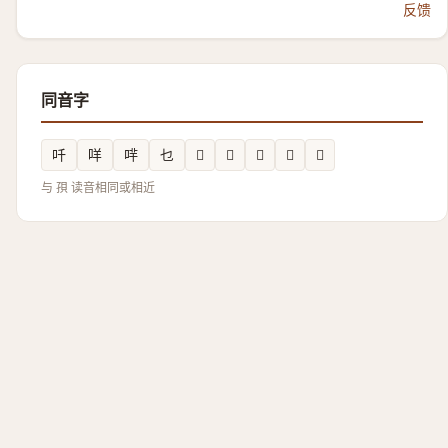
反馈
同音字
吀
咩
哶
乜
𤘗
𱙷
𬼷
𦘮
𱻋
与 孭 读音相同或相近