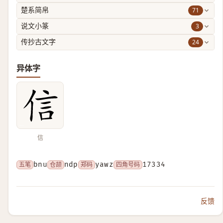
71
楚系简帛
3
说文小篆
24
传抄古文字
异体字
信
五笔
bnu
仓颉
ndp
郑码
yawz
四角号码
17334
反馈