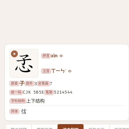
拼音
xìn
注音
ㄒㄧㄣˋ
子
部首
部外
总笔画
3
7
统一码
CJK 5B5E
笔顺
5214544
字形结构
上下结构
异体