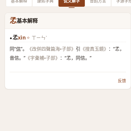
基本解释
康熙字典
说文解字
音韵方言
字源字
孞
基本解释
孞
xìn
ㄒㄧㄣˋ
●
同“
信
”。
引
：“孞，
《改併四聲篇海•子部》
《搜真玉鏡》
音信。”
：“孞，同信。”
《字彙補•子部》
反馈