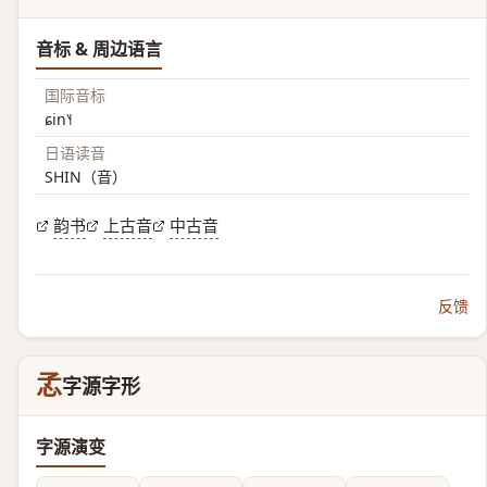
音标 & 周边语言
国际音标
ɕin˥˧
日语读音
SHIN（音）
韵书
上古音
中古音
反馈
孞
字源字形
字源演变