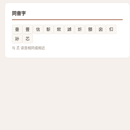
同音字
亹
舋
信
馸
焮
䜗
炘
顖
囟
㐰
䚱
芯
与 孞 读音相同或相近