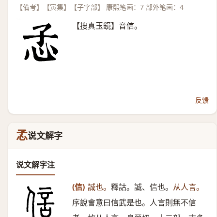
【備考】【寅集】【子字部】 康熙笔画：7 部外笔画：4
【搜真玉鏡】音信。
反馈
孞
说文解字
说文解字注
(信)
誠也。
釋詁。誠、信也。
从人言。
序說會意曰信武是也。人言則無不信