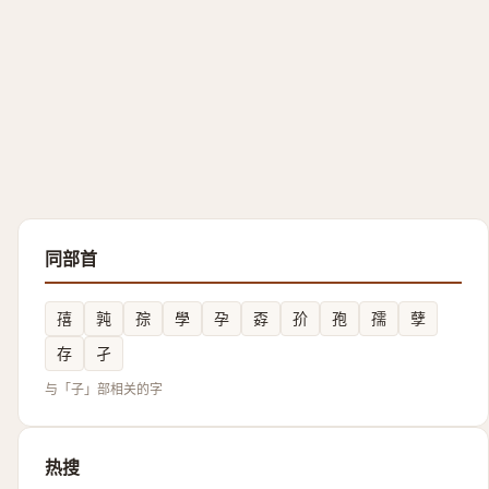
同部首
㝆
㝄
孮
學
孕
孬
㜾
孢
孺
孽
存
孑
与「子」部相关的字
热搜