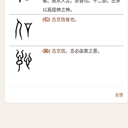
者。故从人言。息晉切。十二部。古多
以爲屈伸之伸。
(㐰)
古文信省也。
(訫)
古文信。
言必由衷之意。
反馈