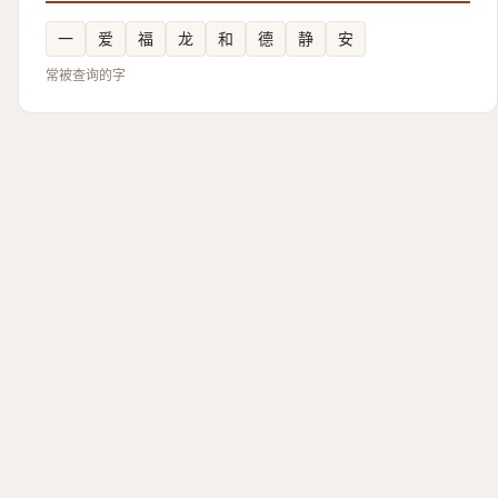
一
爱
福
龙
和
德
静
安
常被查询的字