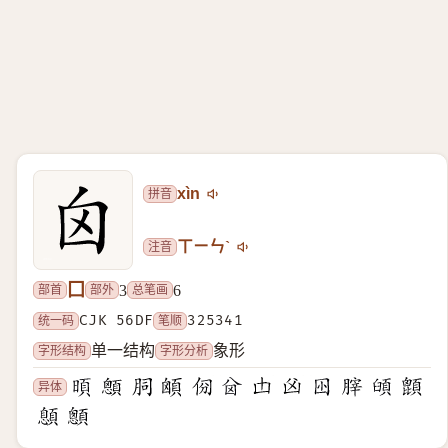
拼音
xìn
注音
ㄒㄧㄣˋ
囗
部首
部外
总笔画
3
6
统一码
CJK 56DF
笔顺
325341
字形结构
字形分析
单一结构
象形
异体