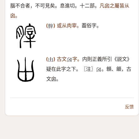
腦不合者，不可見矣。息進切。十二部。
凡囟之屬皆从
囟。
(
)
或从肉宰。
葢俗字。
𦞤
(
)
古文
字。
内則正義所引《説文》
𠙷
𦥓
疑在此字之下。〖注〗
。顖、䪿，古
𦥓
文囟。
反馈