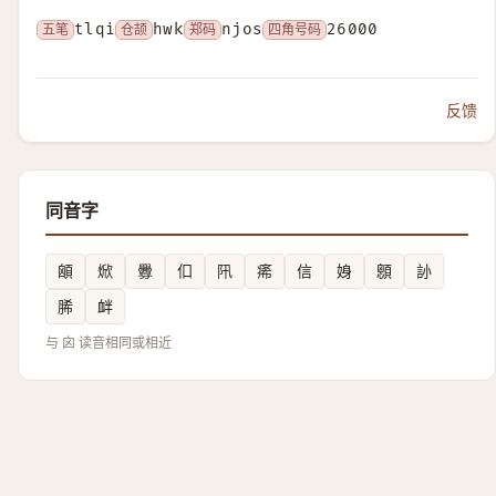
五笔
tlqi
仓颉
hwk
郑码
njos
四角号码
26000
反馈
同音字
䪿
焮
釁
㐰
阠
㾙
信
㛛
顖
䚱
脪
衅
与 囟 读音相同或相近