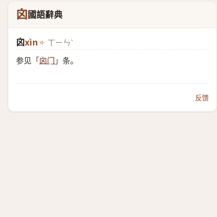
囟
國語辭典
囟
xìn
ㄒㄧㄣˋ
参见
条。
「
囟门
」
反馈