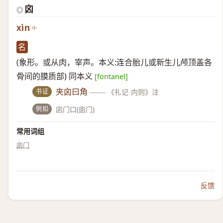
囟
◎
xìn
名
(象形。或从肉，宰声。本义:连合胎儿或新生儿颅顶盖各
骨间的膜质部) 同本义
[fontanel]
书证
夹囟曰角
——
《礼记·内则》注
例如
囟门口(囱门)
常用词组
囟门
反馈