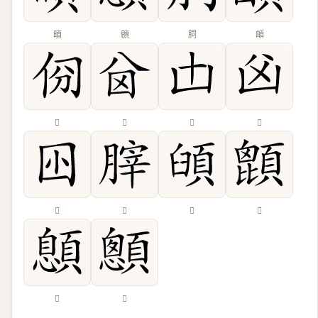
暊
顖
䏤
䪿
𠈀
𠔋
𠙷
𠚁
𡆧
𦞤
𩒦
𩔙
𩔨
𩕄