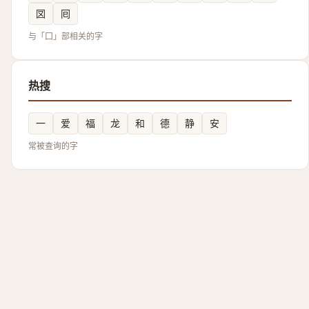
㘝
囘
与「囗」部相关的字
热搜
一
爱
福
龙
和
德
静
安
常被查询的字