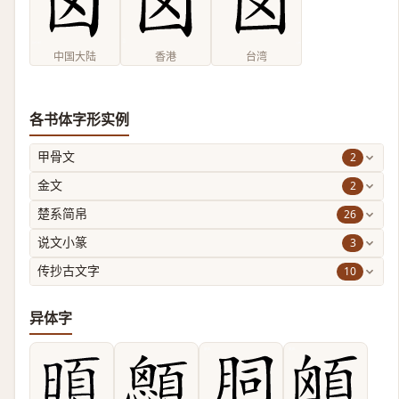
中国大陆
香港
台湾
各书体字形实例
2
甲骨文
2
金文
26
楚系简帛
3
说文小篆
10
传抄古文字
异体字