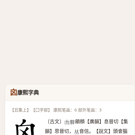
囟
康熙字典
【丑集上】【囗字部】 康熙笔画：6 部外笔画：3
〔古文〕
䪿顖【廣韻】息晉切【集
𠙷
𦞤
韻】思晉切，
音信。【說文】頭會腦
𠀤