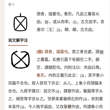
卷十
頭會，匘蓋也。象形。凡囟之屬皆从
囟。
，或从肉宰。
，古文囟字。息
𦞤
𠙷
進切〖注〗
。顖、䪿，古文囟。
𦥓
说文解字注
(囟)
頭會，匘葢也。
首之會合處，頭
𩪦
之覆葢。玄應引葢下有頟空二字。頟
空，謂頟腔也。内則注曰：夾囟曰角。
象形。
內則正義引此云：
，其字象小
𦥓
皃腦不合也。按人部皃下亦云：从儿，上象小皃頭腦未
合也。九經字㨾曰：說文作
，隷變作囟，鬛腦等字从
𦥓
之，細思等字亦从之。攷夢英書偏傍石刻作
，宋刻書
𦥓
本皆作
。今人楷字譌囟，又改篆體作囟，所謂象小皃
𦥓