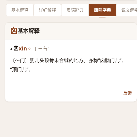
基本解释
详细解释
國語辭典
康熙字典
说文解
囟
基本解释
囟
xìn
ㄒㄧㄣˋ
●
〔～门〕婴儿头顶骨未合缝的地方。亦称“囟脑门儿”、
“顶门儿”。
反馈