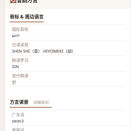
囟
音韵方言
音标 & 周边语言
国际音标
ɕin˥˧
日语读音
SHIN SHI（音） HIYOMEKI（訓）
韩语罗马
SIN
现代韩语
신
方言读音
（旧版简文）
广东话
seon3
客家话