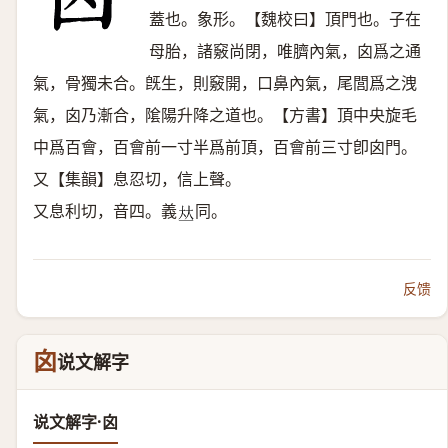
蓋也。象形。【魏校曰】頂門也。子在
母胎，諸竅尚閉，唯臍內氣，囟爲之通
氣，骨獨未合。旣生，則竅開，口鼻內氣，尾閭爲之洩
氣，囟乃漸合，隂陽升降之道也。【方書】頂中央旋毛
中爲百會，百會前一寸半爲前頂，百會前三寸卽囟門。
又【集韻】息忍切，信上聲。
又息利切，音四。義
同。
𠀤
反馈
囟
说文解字
说文解字·囟