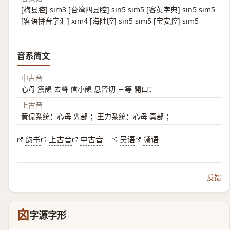
[梅县腔] sim3 [台湾四县腔] sin5 sim5 [客英字典] sin5 sim5
[客语拼音字汇] xim4 [海陆腔] sin5 sim5 [宝安腔] sim5
音系简文
中古音
心母 震韻 去聲 信小韻 息晉切 三等 開口；
上古音
黄侃系统：心母 先部 ；王力系统：心母 真部 ；
韵书
上古音
中古音
吴语
赣语
|
反馈
囟
字源字形