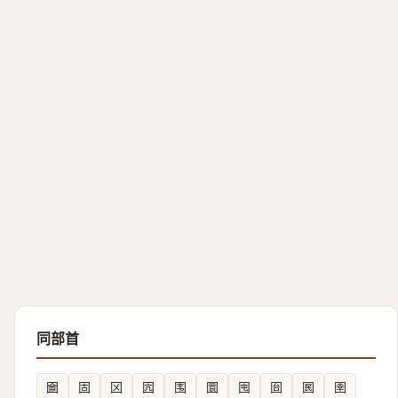
同部首
圇
固
龱
囥
围
圜
囤
囼
囻
圉