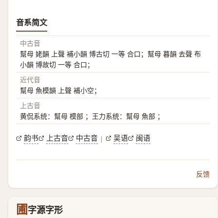
音系简文
中古音
幫母 姥韻 上聲 補小韻 博古切 一等 合口；幫母 暮韻 去聲 布
小韻 博故切 一等 合口；
近代音
幫母 魚模韻 上聲 補小空；
上古音
黄侃系统：幫母 模部 ；王力系统：幫母 魚部 ；
韵书
上古音
中古音
吴语
闽语
|
反馈
圃
字源字形