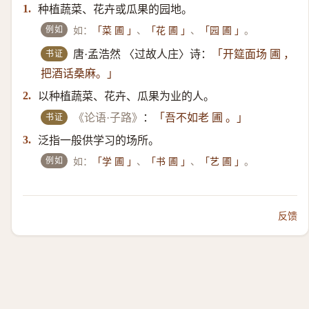
种植蔬菜、花卉或瓜果的园地。
1.
例如
如：
、
、
。
「菜 圃 」
「花 圃 」
「园 圃 」
书证
唐·孟浩然 〈过故人庄〉诗：
「开筵面场 圃 ，
把酒话桑麻。」
以种植蔬菜、花卉、瓜果为业的人。
2.
书证
《论语·子路》
：
「吾不如老 圃 。」
泛指一般供学习的场所。
3.
例如
如：
、
、
。
「学 圃 」
「书 圃 」
「艺 圃 」
反馈