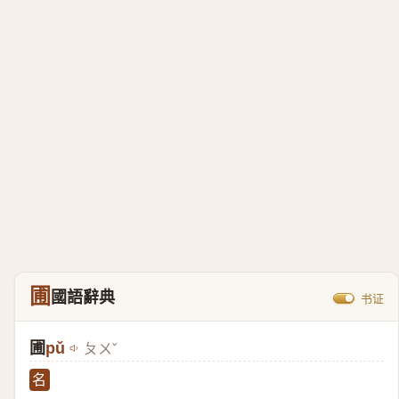
圃
國語辭典
书证
圃
pǔ
ㄆㄨˇ
名