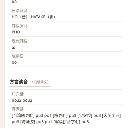
bǒ
日语读音
HO（音） HATAKE（訓）
韩语罗马
PHO
现代韩语
포
越南语
bo
方言读音
（旧版简文）
广东话
bou2 pou2
客家话
[台湾四县腔] pu3 pu1 [梅县腔] pu3 [宝安腔] pu3 [客英字典]
pu3 [海陆腔] pu3 pu1 [客语拼音字汇] pu3