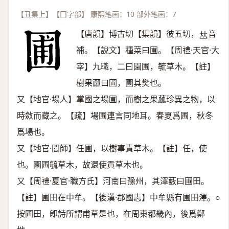
【丑集上】【囗字部】 康熙笔画：10 部外笔画：7
【唐韻】博古切【集韻】彼五切，
音
𠀤
補。【說文】種菜曰圃。【周禮·天官·大
宰】九職，二曰園圃，毓草木。【註】
樹果蓏曰圃，園其樊也。
又【地官·場人】掌國之場圃，而樹之果蓏珍異之物，以
時斂而藏之。【疏】場圃連言同地耳。春夏爲圃，秋冬
爲場也。
又【地官·閭師】任圃，以樹事責草木。【註】任，使
也。園圃毓草木，故還使貢草木也。
又【周禮·夏官·職方氏】河南曰豫州，其澤藪曰圃田。
【註】圃田在中牟。【後漢·郡國志】中牟縣有圃田澤。○
按圃田，卽詩所謂甫草是也，在周東都畿內，後爲鄭