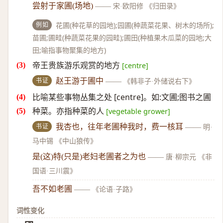
尝射于家圃(场地)
——
宋·欧阳修 《归田录》
例如
花圃(种花草的园地);园圃(种蔬菜花果、树木的场所);
苗圃;圃畦(种蔬菜花果的园畦);圃田(种植果木瓜菜的园地;大
田;喻指事物聚集的地方)
帝王贵族游乐观赏的地方
[centre]
书证
赵王游于圃中
——
《韩非子·外储说右下》
比喻某些事物丛集之处 [centre]。如:文圃;图书之圃
种菜。亦指种菜的人
[vegetable grower]
书证
我杏也，往年老圃种我时，费一核耳
——
明·
马中锡 《中山狼传》
是(这)特(只是)老妇老圃者之为也
——
唐·柳宗元 《非
国语·三川震》
吾不如老圃
——
《论语·子路》
词性变化