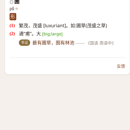
圃
◎
pǔ
形
繁茂，茂盛 [luxuriant]。如:圃草(茂盛之草)
通“甫”。大
[big;large]
书证
薮有圃草，囿有林池
——
《国语·周语中》
反馈