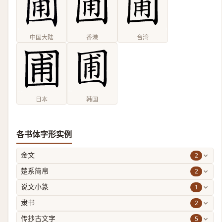
中国大陆
香港
台湾
日本
韩国
各书体字形实例
2
金文
2
楚系简帛
1
说文小篆
2
隶书
5
传抄古文字