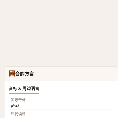
圃
音韵方言
音标 & 周边语言
国际音标
pʰu˨˩˦
唐代读音