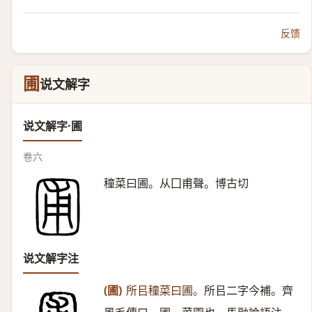
反馈
圃
说文解字
说文解字·圃
卷六
穜菜曰圃。从囗甫聲。博古切
说文解字注
(圃)
所㠯穜菜曰圃。
所㠯二字今補。齊