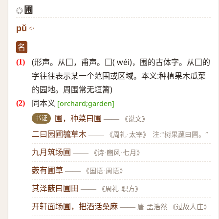
圃
◎
pǔ
名
(形声。从囗，甫声。囗( wéi)，围的古体字。从囗的
字往往表示某一个范围或区域。本义:种植果木瓜菜
的园地。周围常无垣篱)
同本义
[orchard;garden]
书证
圃，种菜曰圃
——
《说文》
二曰园圃毓草木
——
《周礼·太宰》
注:“树果蓏曰圃。”
九月筑场圃
——
《诗·豳风·七月》
薮有圃草
——
《国语·周语》
其泽薮曰圃田
——
《周礼·职方》
开轩面场圃，把酒话桑麻
——
唐·孟浩然 《过故人庄》