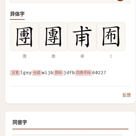
异体字
圑
團
甫
𡇊
五笔
lgey
仓颉
wijb
郑码
jdfb
四角号码
60227
反馈
同音字