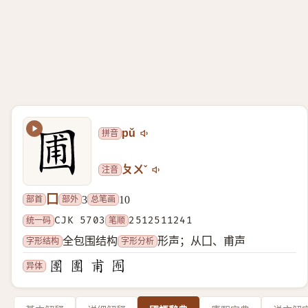
拼音
pǔ
注音
ㄆㄨˇ
囗
部首
部外
总笔画
3
10
统一码
CJK 5703
笔顺
2512511241
字形结构
字形分析
全包围结构
形声；从囗、甫声
异体