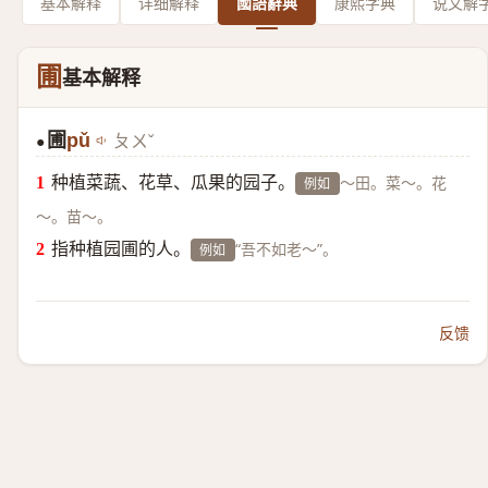
基本解释
详细解释
國語辭典
康熙字典
说文解
圃
基本解释
圃
pǔ
ㄆㄨˇ
●
种植菜蔬、花草、瓜果的园子。
～田。菜～。花
例如
～。苗～。
指种植园圃的人。
“吾不如老～”。
例如
反馈