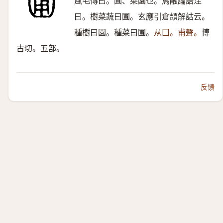
風毛傳曰。圃、菜園也。馬融論語注
曰。樹菜蔬曰圃。玄應引倉頡解詁云。
種樹曰園。種菜曰圃。
从囗。甫聲。
博
古切。五部。
反馈