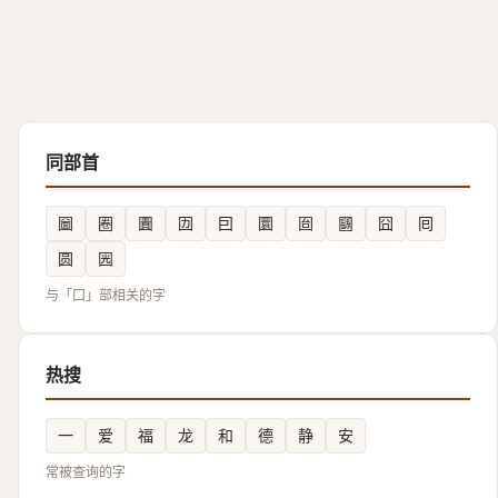
同部首
圙
圈
圚
㘞
囙
圜
囼
㘥
囧
囘
圆
㘢
与「囗」部相关的字
热搜
一
爱
福
龙
和
德
静
安
常被查询的字