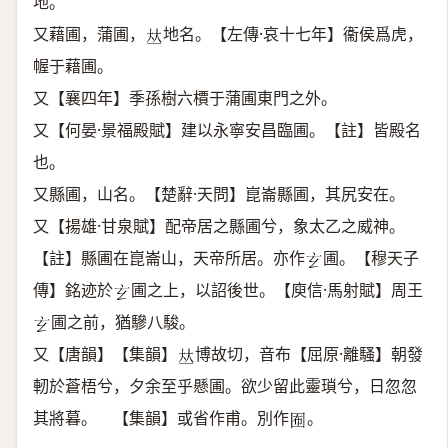
地。
又藉圃，蒲圃，
地名。【左傳·哀十七年】衞侯爲虎，
𠀤
幄于藉圃。
又【襄四年】季孫樹六檟于蒲圃東門之外。
又【何晏·景福殿賦】建以永寧安昌臨圃。【註】皆殿名
也。
又縣圃，山名。【楚辭·天問】崑崙縣圃，其尻安在。
又【揚雄·甘泉賦】配帝居之縣圃兮，象太乙之威神。
【註】縣圃在崑崙山，天帝所居。亦作
圃。【穆天子
𤣥
傳】銘迹於
圃之上，以詔後世。【庾信·馬射賦】周王
𤣥
圃之前，猶驂八駿。
𤣥
又【唐韻】【集韻】
博故切，音布【屈原·離騷】朝發
𠀤
軔於蒼梧兮，夕余至乎懸圃。欲少留此靈瑣兮，日忽忽
其將暮。 【集韻】或省作甫。別作
。
𡇊