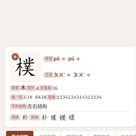
拼音
pǔ
pú
注音
ㄆㄨˇ
ㄆㄨˊ
木
部首
部外
总笔画
4
16
统一码
CJK 6A38
笔顺
1234224314311134
字形结构
左右结构
简体
异体