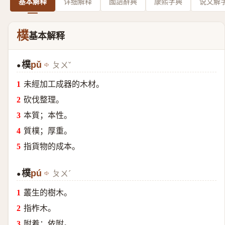
基本解释
详细解释
國語辭典
康熙字典
说文解
樸
基本解释
樸
pǔ
ㄆㄨˇ
●
未經加工成器的木材。
砍伐整理。
本質；本性。
質樸；厚重。
指貨物的成本。
樸
pú
ㄆㄨˊ
●
叢生的樹木。
指柞木。
附着；依附。