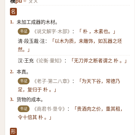
樸
pú
ㄆㄨˊ
名
未加工成器的木材。
1.
书证
《说文解字·木部》
：
「 朴 ，木素也。」
清·段玉裁·注：
「以木为质，未雕饰，如瓦器之坯
然。」
汉·王充
《论衡·量知》
：
「无刀斧之断者谓之 朴 。」
本真。
2.
书证
《老子·第二八章》
：
「为天下谷，常德乃
足，复归于 朴 。」
货物的成本。
3.
书证
《商君书·垦令》
：
「贵酒肉之价，重其租，
令十倍其 朴 。」
形