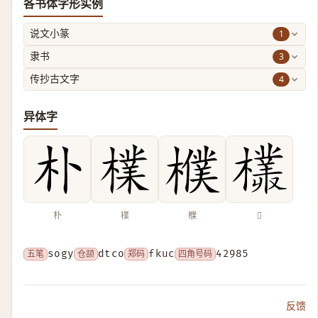
各书体字形实例
1
说文小篆
3
隶书
4
传抄古文字
异体字
朴
檏
㯷
𣞞
五笔
sogy
仓颉
dtco
郑码
fkuc
四角号码
42985
反馈