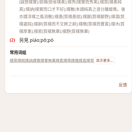
(誠懇樸實);儉樸(儉省樸素);樸秀(樸實而秀美);樸質(樸素純
真);樸訥(樸實而口才不好);樸散(本謂純真之道分離變異。後
亦謂淳樸之風消散);樸愚(質樸愚拙);樸鄙(質樸鄙野);樸澀(質
樸遲鈍);樸辭(質樸而不文飾之辭);樸贍(質樸而豐富);樸木(質
樸厚重);樸索(質樸無華);樸野(質樸無華)
另見 piáo;pō;pò
常用词组
樸厚
樸陋
樸訥
樸實
樸實無華
樸素
樸學
樸雅
樸直
樸質
显示更多...
反馈