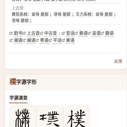
上古音
黄侃系统：並母 屋部 ；滂母 屋部 ；王力系统：並母 屋部 ；
滂母 屋部 ；
韵书
上古音
中古音
官话
晋语
吴语
赣语
|
湘语
闽语
粤语
平话
客语
反馈
樸
字源字形
字源演变