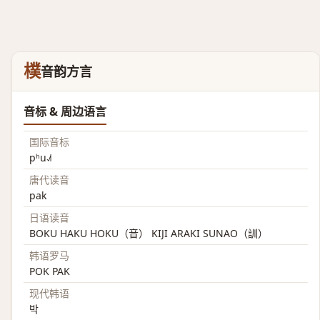
樸
音韵方言
音标 & 周边语言
国际音标
pʰu˨˩˦
唐代读音
pak
日语读音
BOKU HAKU HOKU（音） KIJI ARAKI SUNAO（訓）
韩语罗马
POK PAK
现代韩语
박