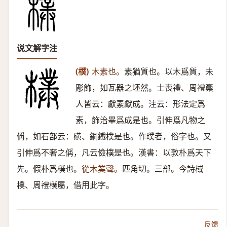
说文解字注
(樸)
木素也。
素猶質也。以木爲質，未
彫飾，如瓦器之坯然。士喪禮、周禮槀
人皆云：獻素獻成。注云：形法定爲
素，飾治畢爲成是也。引伸爲凡物之
偁，如石部云：磺、銅鐵樸是也。作璞者，俗字也。又
引伸爲不奢之偁，凡云儉樸是也。漢書：以敦朴爲天下
先。假朴爲樸也。
從木菐聲。
匹角切。三部。今詩棫
樸、周禮樸屬，借用此字。
反馈