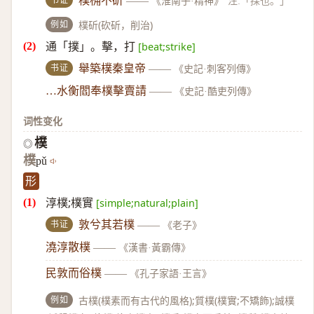
樸桷不斫
——
《淮南子·精神》
注:「採也。」
例如
樸斫(砍斫，削治)
通「撲」。擊，打
[beat;strike]
书证
舉築樸秦皇帝
——
《史記·刺客列傳》
…水衡閻奉樸擊賣請
——
《史記·酷吏列傳》
词性变化
樸
◎
樸
pǔ
形
淳樸;樸實
[simple;natural;plain]
书证
敦兮其若樸
——
《老子》
澆淳散樸
——
《漢書·黃霸傳》
民敦而俗樸
——
《孔子家語·王言》
例如
古樸(樸素而有古代的風格);質樸(樸實;不矯飾);誠樸