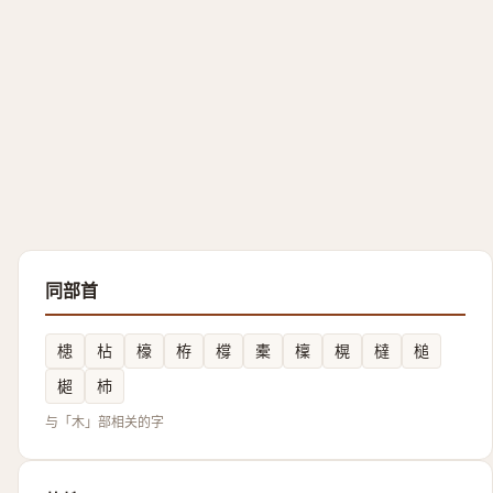
同部首
槵
枮
檺
栫
橕
橐
檁
榥
橽
槌
㯧
杮
与「木」部相关的字