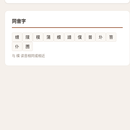
同音字
䗱
䧤
穙
蒲
纀
譜
僕
普
圤
箁
仆
圑
与 樸 读音相同或相近