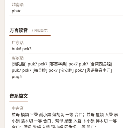
越南语
phác
方言读音
（旧版简文）
广东话
buk6 pok3
客家话
[海陆腔] puk7 pok7 [客英字典] pok7 puk7 [台湾四县腔]
puk7 pok7 [梅县腔] pok7 [宝安腔] pok7 [客语拼音字汇]
pug5
音系简文
中古音
並母 模韻 平聲 酺小韻 薄胡切 一等 合口；並母 屋韻 入聲 暴
小韻 蒲木切 一等 合口；幫母 屋韻 入聲 卜小韻 博木切 一等
合口；滂母 覺韻 入聲 璞小韻 匹角切 二等 開口；