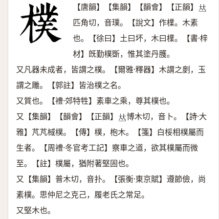
【唐韻】【集韻】【韻會】【正韻】
𠀤
匹角切，音璞。【說文】作檏。木素
也。【徐曰】土曰坏，木曰檏。【書·梓
材】旣勤樸斲，惟其塗丹臒。
又凡器未成者，皆謂之樸。【爾雅·釋器】木謂之剫，玉
謂之雕。【郭註】皆治樸之名。
又質也。【禮·郊特牲】素車之乘，尊其樸也。
又【集韻】【韻會】【正韻】
博木切，音卜。【詩·大
𠀤
雅】芃芃棫樸。【傳】樸，枹木。【箋】白桵相樸屬而
生者。【周禮·冬官考工記】察車之道，欲其樸屬而微
至。【註】樸屬，猶附著堅固也。
又【集韻】普木切，音扑。【張衡·東京賦】遵節儉，尚
素樸。思仲尼之克己，履老氏之常足。
又堅木也。