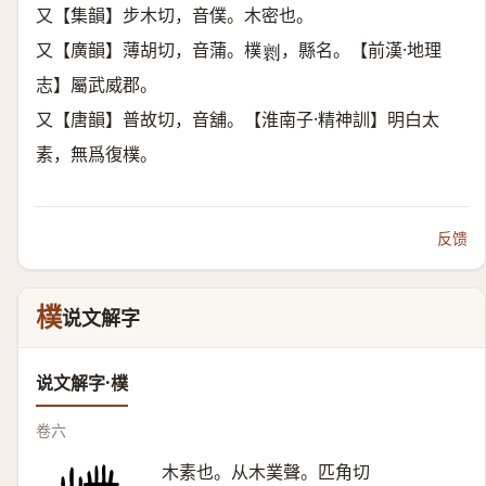
又【集韻】步木切，音僕。木密也。
又【廣韻】薄胡切，音蒲。樸
，縣名。【前漢·地理
𠟼
志】屬武威郡。
又【唐韻】普故切，音舖。【淮南子·精神訓】明白太
素，無爲復樸。
反馈
樸
说文解字
说文解字·樸
卷六
木素也。从木菐聲。匹角切