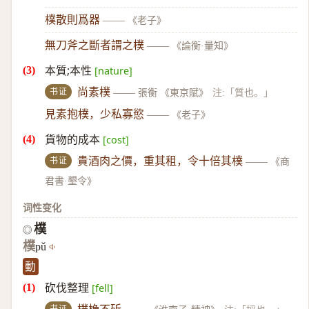
樸散則爲器
——
《老子》
無刀斧之斷者謂之樸
——
《論衡·量知》
本質;本性
[nature]
书证
尚素樸
——
張衡 《東京賦》
注:「質也。」
見素抱樸，少私寡慾
——
《老子》
貨物的成本
[cost]
书证
貴酒肉之價，重其租，令十倍其樸
——
《商
君書·墾令》
词性变化
樸
◎
樸
pǔ
動
砍伐整理
[fell]
书证