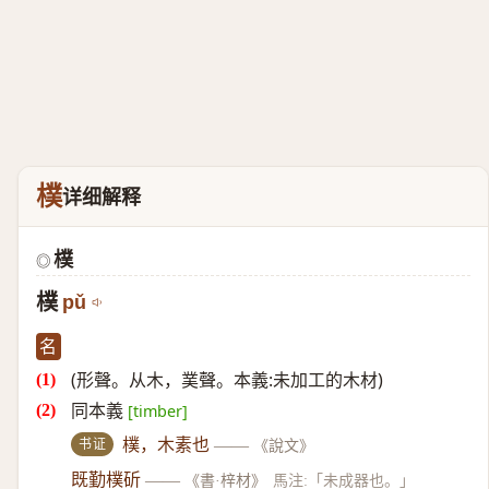
樸
详细解释
樸
◎
樸
pǔ
名
(形聲。从木，菐聲。本義:未加工的木材)
同本義
[timber]
书证
樸，木素也
——
《說文》
既勤樸斫
——
《書·梓材》
馬注:「未成器也。」