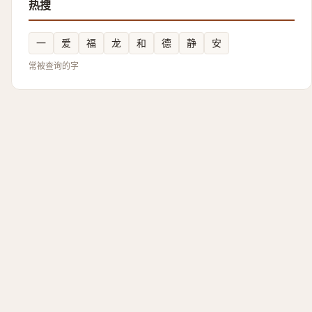
热搜
一
爱
福
龙
和
德
静
安
常被查询的字