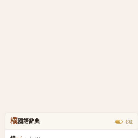
樸
國語辭典
书证