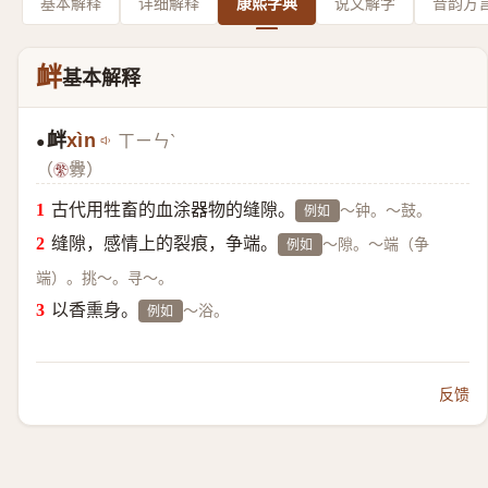
基本解释
详细解释
康熙字典
说文解字
音韵方
衅
基本解释
衅
xìn
ㄒㄧㄣˋ
●
（
釁）
古代用牲畜的血涂器物的缝隙。
～钟。～鼓。
例如
缝隙，感情上的裂痕，争端。
～隙。～端（争
例如
端）。挑～。寻～。
以香熏身。
～浴。
例如
反馈