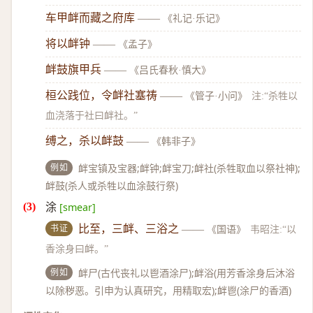
车甲衅而藏之府库
——
《礼记·乐记》
将以衅钟
——
《孟子》
衅鼓旗甲兵
——
《吕氏春秋·慎大》
桓公践位，令衅社塞祷
——
《管子·小问》
注:“杀牲以
血浇落于社曰衅社。”
缚之，杀以衅鼓
——
《韩非子》
例如
衅宝镇及宝器;衅钟;衅宝刀;衅社(杀牲取血以祭社神);
衅鼓(杀人或杀牲以血涂鼓行祭)
涂
[smear]
书证
比至，三衅、三浴之
——
《国语》
韦昭注:“以
香涂身曰衅。”
例如
衅尸(古代丧礼以鬯酒涂尸);衅浴(用芳香涂身后沐浴
以除秽恶。引申为认真研究，用精取宏);衅鬯(涂尸的香酒)