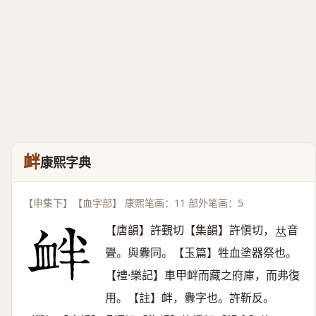
衅
康熙字典
【申集下】【血字部】 康熙笔画：11 部外笔画：5
【唐韻】許覲切【集韻】許愼切，
音
𠀤
舋。與釁同。【玉篇】牲血塗器祭也。
【禮·樂記】車甲衅而藏之府庫，而弗復
用。【註】衅，釁字也。許靳反。