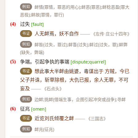
例如
衅情(罪情，罪恶的用心);衅恶(罪恶);衅稔恶盈(罪大
恶极);衅故(罪情，罪行)
过失
[fault]
书证
人无衅焉，妖不自作
——
《左传·庄公十四年》
例如
衅咎(过失，罪过);衅眚(过失);衅过(过失，罪);衅弊
(缺失，弊端)
争端。引起争执的事端
[dispute;quarrel]
书证
想此事大半衅由姚婆，毒谋出于 方贼，今已
父子并诛，斩草除根，大仇已报，余人无罪，不可
妄及
——
《石点头》
例如
边衅;挑衅(借端生事，企图引起冲突或战争);寻衅
征兆
[omen]
书证
近览刘氏倾覆之衅
——
《三国志》
例如
衅兆(征兆)