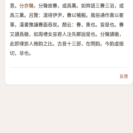
意。
分亦聲。
分聲故釁，或爲薰。如齊語三釁三浴，或
爲三薰。吕覽：湯得伊尹，釁以犧豭。風俗通作熏以萑
葦。漢書豫讓釁面吞炭。顏云：釁，熏也。皆是也。釁
又讀爲徽，如周禮女巫鬯人注先鄭說是也。分聲讀徽，
此卽煇旂人微韵之比。古音十三部，在問韵。今韵虛振
切，非也。
反馈