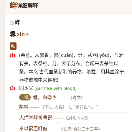
衅
详细解释
衅
◎
釁
xìn
动
(会意。从爨省，爨( cuàn)，灶。从酉( yǒu)，与酒
有关，表祭祀。分，表示分布。合起来表杀牲以
祭。本义:古代血祭新制的器物。杀牲，用其血涂于
器物缝隙中来祭祀)
同本义
[sacrifice with blood]
书证
釁，血祭也
——
《说文》
隋衅
——
《周礼·大祝》
注:“谓荐血也。”
大师掌衅祈号祝
——
《周礼·小祝》
不以累臣衅鼓
——
《左传·僖公三十三年》