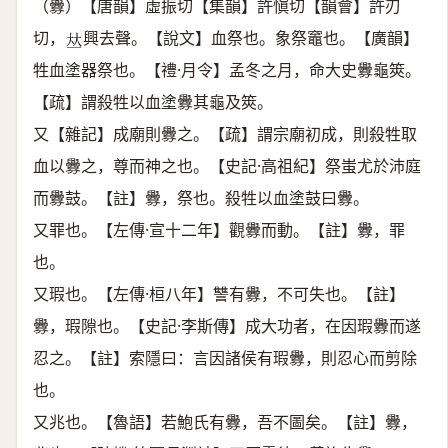
（釁）【唐韻】虛振切【集韻】許愼切【韻會】許刃
切，
興去聲。【說文】血祭也。象祭竈也。【廣韻】
𠀤
牲血塗器祭也。【禮·月令】孟冬之月，命大史釁龜筴。
【疏】謂殺牲以血塗釁其龜及筴。
又【雜記】成廟則釁之。【疏】謂宗廟初成，則殺牲取
血以釁之，尊而神之也。【史記·高祖紀】祭蚩尤於沛庭
而釁鼓。【註】釁，祭也。殺牲以血塗鼓曰釁。
又罪也。【左傳·宣十二年】觀釁而動。【註】釁，罪
也。
又瑕也。【左傳·桓八年】讐有釁，不可失也。【註】
釁，瑕隙也。【史記·李斯傳】成大功者，在因瑕釁而遂
忍之。【註】索隱曰：言因諸侯有瑕釁，則忍心而剪除
也。
又兆也。【魯語】若鮑氏有釁，吾不圖矣。【註】釁，