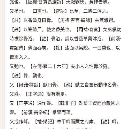
兆也。【陸機·答賈長淵詩】天厭霸德，黃祚告釁。
又塗也。一曰熏也。【齊語】比至，三釁三浴之。
【註】以香塗身曰釁。【周禮·春官·肆師】共其釁鬯。
【註】以鬯塗尸，使之香美也。【周禮·春官】女巫掌歲
時祓除釁浴。【註】釁浴，謂以香薰草藥沐浴。【前漢·
賈誼傳】釁面吞炭。【註】漆面以易貌。一曰熏也，以
毒熏入之。
又動也。【左傳·襄二十六年】夫小人之性釁於勇。
【註】釁，動也。
又【爾雅·釋獸】獸曰釁。【疏】獸之自奮迅動作名釁。
又姓。【正字通】周有釁夏。
又【正字通】通作舋。【韓非子】旣蓄王資而承敵國之
舋。【前漢·高帝紀】乗舋而運。
又或作衅。【禮·樂記】車甲衅而藏之府庫。【註】衅，