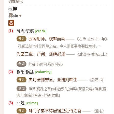
词性变化
衅
◎
釁
xìn
名
缝隙;裂痕
[crack]
书证
会闻用师，观衅而动
——
《左传·宣公十二年》
孔颖达疏:“衅是间隙之名。今人谓瓦裂龟裂皆为衅。”
为室三重，户闭，涂衅必周
——
《后汉书·律历志上》
例如
衅会(有衅可乘的时机)
祸患;祸乱
[calamity]
书证
夫功全则誉显，业谢则衅生
——
《后汉书》
例如
衅首(祸乱之首);衅逆(叛乱);衅辱(蒙祸受辱);衅累(祸
患与事端的牵连);衅祸(祸乱)
罪过
[crime]
书证
衅门子弟不得居宿卫近侍之官
——
《通志》