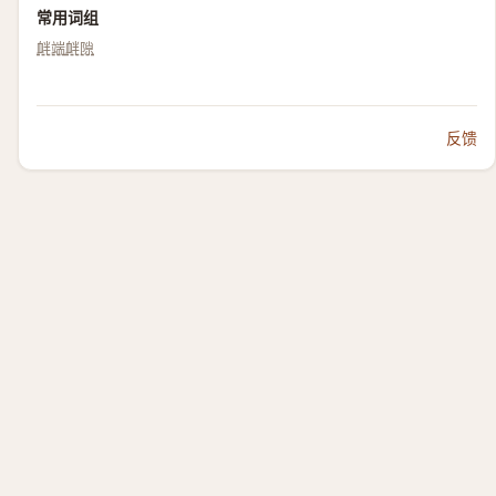
常用词组
衅端
衅隙
反馈