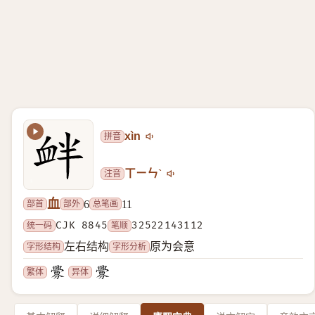
拼音
xìn
注音
ㄒㄧㄣˋ
血
部首
部外
总笔画
6
11
统一码
CJK 8845
笔顺
32522143112
字形结构
字形分析
左右结构
原为会意
繁体
异体