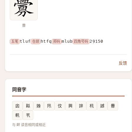
釁
五笔
tluf
仓颉
htfq
郑码
mlub
四角号码
29150
反馈
同音字
囟
䎣
㛛
阠
伩
興
䛨
㭄
䜗
釁
軐
䒖
与 衅 读音相同或相近