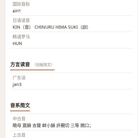
国际音标
ɕin˥˧
日语读音
KIN（音） CHINURU HIMA SUKI（訓）
韩语罗马
HUN
方言读音
（旧版简文）
广东话
jan3
音系简文
中古音
曉母 震韻 去聲 衅小韻 許覲切 三等 開口；
上古音