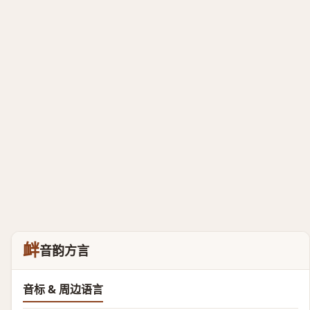
衅
音韵方言
音标 & 周边语言