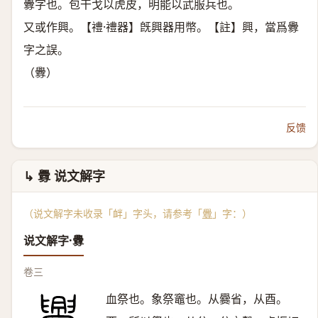
釁字也。包干戈以虎皮，明能以武服兵也。
又或作興。【禮·禮器】旣興器用幣。【註】興，當爲釁
字之誤。
（釁）
反馈
↳ 釁 说文解字
（说文解字未收录「衅」字头，请参考「
釁
」字：）
说文解字·釁
卷三
血祭也。象祭竈也。从爨省，从酉。