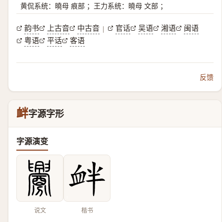
黄侃系统：曉母 痕部 ；王力系统：曉母 文部 ；
韵书
上古音
中古音
官话
吴语
湘语
闽语
|
粤语
平话
客语
反馈
衅
字源字形
字源演变
说文
楷书