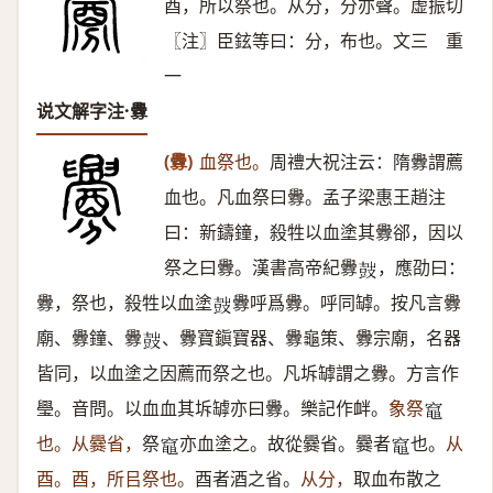
酉，所以祭也。从分，分亦聲。虚振切
〖注〗臣鉉等曰：分，布也。文三 重
一
说文解字注·釁
(釁)
血祭也。
周禮大祝注云：隋釁謂薦
血也。凡血祭曰釁。孟子梁惠王趙注
曰：新鑄鐘，殺牲以血塗其釁郤，因以
祭之曰釁。漢書高帝紀釁
，應劭曰：
𡔷
釁，祭也，殺牲以血塗
釁呼爲釁。呼同罅。按凡言釁
𡔷
廟、釁鐘、釁
、釁寶鎭寶器、釁龜策、釁宗廟，名器
𡔷
皆同，以血塗之因薦而祭之也。凡坼罅謂之釁。方言作
璺。音問。以血血其坼罅亦曰釁。樂記作衅。
象祭
𫁘
也。从爨省，
祭
亦血塗之。故從爨省。爨者
也。
从
𫁘
𫁘
酉。酉，所㠯祭也。
酉者酒之省。
从分，
取血布散之