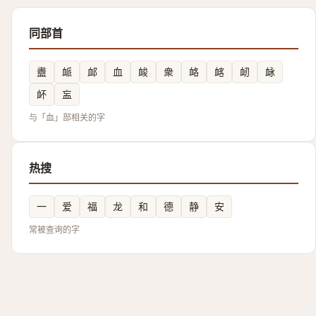
同部首
衋
衇
䘏
血
䘒
衆
衉
䘔
衂
䘑
衃
衁
与「血」部相关的字
热搜
一
爱
福
龙
和
德
静
安
常被查询的字