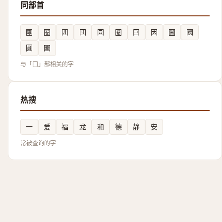
同部首
圑
圈
㘟
団
囩
圏
囙
因
圌
圜
圓
圉
与「囗」部相关的字
热搜
一
爱
福
龙
和
德
静
安
常被查询的字