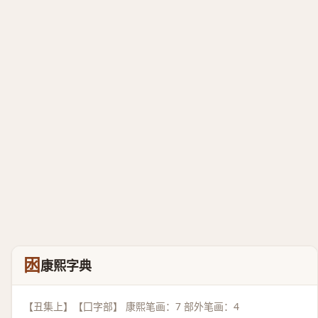
囦
康熙字典
【丑集上】【囗字部】 康熙笔画：7 部外笔画：4