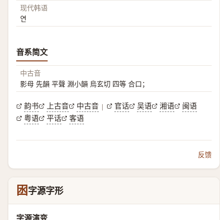
现代韩语
연
音系简文
中古音
影母 先韻 平聲 淵小韻 烏玄切 四等 合口；
韵书
上古音
中古音
官话
吴语
湘语
闽语
|
粤语
平话
客语
反馈
囦
字源字形
字源演变