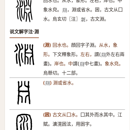
回水也。从水，象形。左右，岸也。中
象水皃。
，淵或省水。囦，古文从囗
𣶒
水。烏玄切〖注〗
，古文淵。
𠝃
说文解字注·淵
(淵)
回水也。
顔回字子淵。
从水，象
形。
下文釋象形。
左右，
謂{
外左右兩
𣶒
畫}。
岸也。中
謂{
中七畫}。
象水皃。
𣶒
烏懸切。十二部。
(
)
淵或省水。
𣶒
(囦)
古文从囗水。
囗其外而水其中。江
賦。瀇滉囦泫，用囦字。