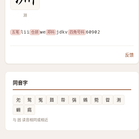
淵
五笔
lii
仓颉
we
郑码
jdkv
四角号码
60902
反馈
同音字
夗
鸳
冤
鼘
㠾
弲
鵷
箢
眢
渆
蜵
㾓
与 囦 读音相同或相近