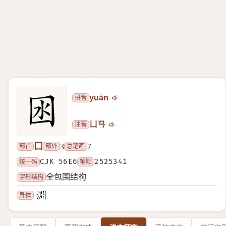
拼音
yuān
注音
ㄩㄢ
囗
部首
部外
总笔画
3
7
统一码
CJK 56E6
笔顺
2525341
字形结构
全包围结构
异体