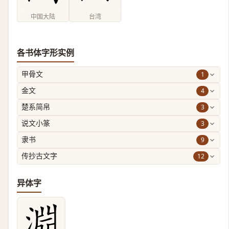
中国大陆
台湾
各书体字形实例
1
甲骨文
4
金文
3
楚系简帛
3
说文小篆
9
隶书
12
传抄古文字
异体字