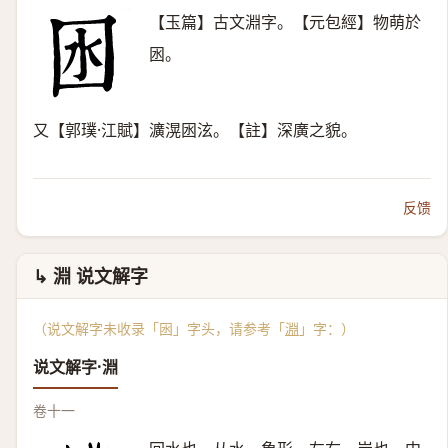
【玉篇】古文淵字。【元包經】物萌於
囦。
又【郭璞·江賦】瀇滉囦泫。【註】深廣之貌。
反馈
↳ 淵 说文解字
（说文解字未收录「囦」字头，请参考「
淵
」字：）
说文解字·淵
卷十一