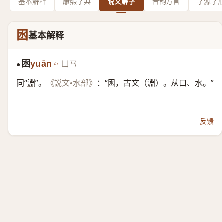
基本解释
康熙字典
说文解字
音韵方言
字源字
囦
基本解释
囦
yuān
ㄩㄢ
●
同“
淵
”。
：“囦，古文（淵）。从口、水。”
《説文•水部》
反馈