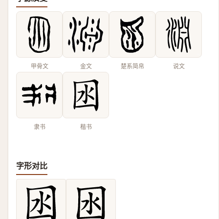
甲骨文
金文
楚系简帛
说文
隶书
楷书
字形对比