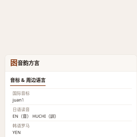
囦
音韵方言
音标 & 周边语言
国际音标
juan˥
日语读音
EN（音） HUCHI（訓）
韩语罗马
YEN